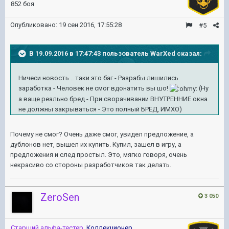
852 боя
Опубликовано:
19 сен 2016, 17:55:28
#5
В 19.09.2016 в 17:47:43 пользователь WarXed сказал:
Ничеси новость .. таки это баг - Разрабы лишились
заработка - Человек не смог вдонатить вы шо!
(Ну
а ваще реально бред - При сворачивании ВНУТРЕННИЕ окна
не должны закрываться - Это полный БРЕД, ИМХО)
Почему не смог? Очень даже смог, увидел предложение, а
дублонов нет, вышел их купить. Купил, зашел в игру, а
предложения и след простыл. Это, мягко говоря, очень
некрасиво со стороны разработчиков так делать.
ZeroSen
3 050
Старший альфа-тестер
,
Коллекционер