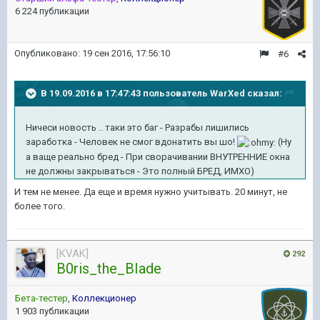
6 224 публикации
Опубликовано:
19 сен 2016, 17:56:10
#6
В 19.09.2016 в 17:47:43 пользователь WarXed сказал:
Ничеси новость .. таки это баг - Разрабы лишились
заработка - Человек не смог вдонатить вы шо!
(Ну
а ваще реально бред - При сворачивании ВНУТРЕННИЕ окна
не должны закрываться - Это полный БРЕД, ИМХО)
И тем не менее. Да еще и время нужно учитывать. 20 минут, не
более того.
[KVAK]
292
B0ris_the_BIade
Бета-тестер
,
Коллекционер
1 903 публикации