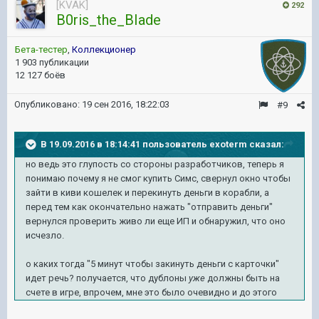
[KVAK]
292
B0ris_the_BIade
Бета-тестер
,
Коллекционер
1 903 публикации
12 127 боёв
Опубликовано:
19 сен 2016, 18:22:03
#9
В 19.09.2016 в 18:14:41 пользователь exoterm сказал:
но ведь это глупость со стороны разработчиков, теперь я
понимаю почему я не смог купить Симс, свернул окно чтобы
зайти в киви кошелек и перекинуть деньги в корабли, а
перед тем как окончательно нажать "отправить деньги"
вернулся проверить живо ли еще ИП и обнаружил, что оно
исчезло.
о каких тогда "5 минут чтобы закинуть деньги с карточки"
идет речь? получается, что дублоны
уже
должны быть на
счете в игре, впрочем, мне это было очевидно и до этого