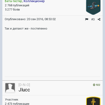
Бета-тестер
,
Коллекционер
2 768 публикаций
5 277 боёв
Опубликовано:
20 сен 2016, 08:53:02
#3
Так и делают же - постепенно
[D-N-O]
922
Jlucc
Участник
2 473 публикации