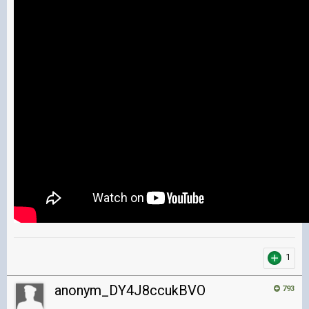
1
anonym_DY4J8ccukBVO
793