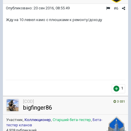
Опубликовано:
20 сен 2016, 08:55:49
#6
Жду на 10 левел камо с плюшками к ремонту/доходу
1
[COD]
3 031
bigfinger86
Участник,
Коллекционер
,
Старший бета-тестер
,
Бета-
тестер кланов
4 928 публикаций