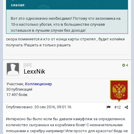
сказал:
Вот это однозначно необходимо! Потому что экономика на
10-х настолько убогая, что в большинстве случаев
остаешься в лучшем случае без дохода!
скора поменяется и кто от конца карты стрелял , будит копейки
получать !Рашить и только рашить
[SP]
4
LexxNik
Участник,
Коллекционер
30 публикаций
17 497 боёв
Опубликовано:
20 сен 2016, 09:01:16
#12
Интересно бы было если бы давали камуфляж за определенное
количество сыгранных на кораблике боев! С незначительными
плюшками к серебру например! Или просто для красоты! Ведь не