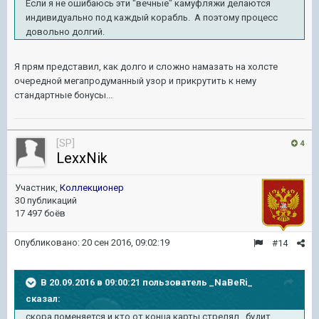
Если я не ошибаюсь эти "вечные" камуфляжи делаются
индивидуально под каждый корабль. А поэтому процесс
довольно долгий.
Я прям представил, как долго и сложно намазать на холсте
очередной мегапродуманный узор и прикрутить к нему
стандартные бонусы...
[SP]
4
LexxNik
Участник,
Коллекционер
30 публикаций
17 497 боёв
Опубликовано:
20 сен 2016, 09:02:19
#14
В 20.09.2016 в 09:00:21 пользователь _NaBeRi_
сказал:
скора поменяется и кто от конца карты стрелял , будит