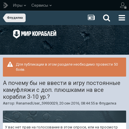
Игры
Сервисы
Флудилка
Для публикации в этом разделе необходимо провести 50
боёв.
А почему бы не ввести в игру постоянные
камуфляжи с доп. плюшками на все
корабли 3-10 ур.?
Автор:
RenamedUser_59930029
,
20 сен 2016, 08:44:55
в
Флудилка
У вас нет прав на голосование в этом опросе, или на просмотр