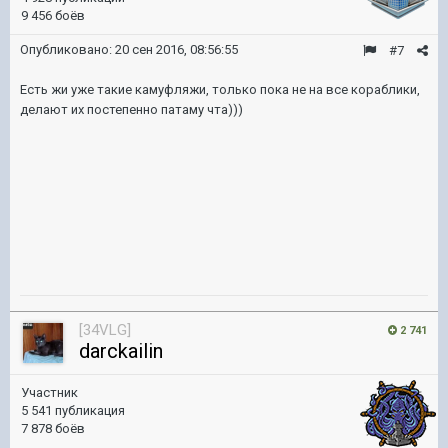
9 456 боёв
Опубликовано:
20 сен 2016, 08:56:55
#7
Есть жи уже такие камуфляжи, только пока не на все кораблики,
делают их постепенно патаму чта)))
[34VLG]
2 741
darckailin
Участник
5 541 публикация
7 878 боёв