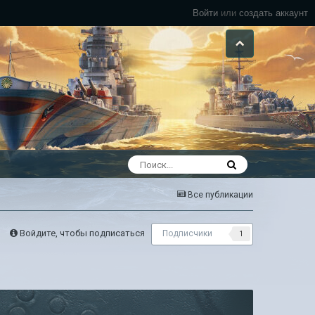
Войти
или
создать аккаунт
Все публикации
Войдите, чтобы подписаться
Подписчики
1