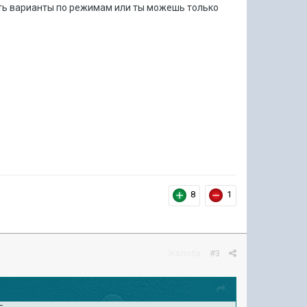
сть варианты по режимам или ты можешь только
8
1
Жалоба
#3