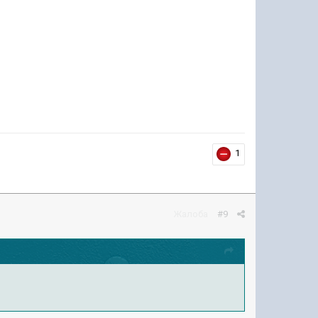
1
Жалоба
#9