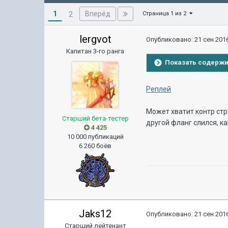
1
Вперёд
2
Страница 1 из 2
lergvot
Опубликовано:
21 сен 2016
Капитан 3-го ранга
Показать содерж
Реплей
Может хватит контр стр
Старший бета-тестер
другой фланг слился, к
4 425
10 000 публикаций
6 260 боёв
Jaks12
Опубликовано:
21 сен 2016
Старший лейтенант