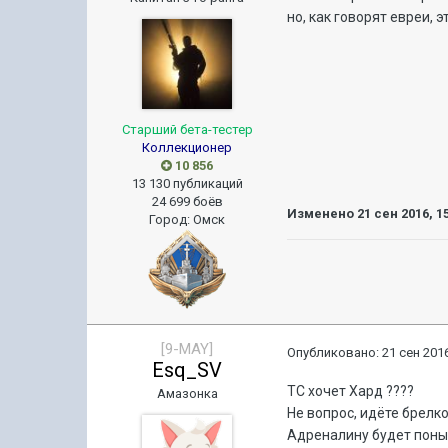
но, как говорят евреи, 
Старший бета-тестер
Коллекционер
10 856
13 130 публикаций
24 699 боёв
Изменено
21 сен 2016, 1
Город
:
Омск
[9-MAY]
Опубликовано:
21 сен 2016
Esq_SV
ТС хочет Хард ????
Амазонка
Не вопрос, идёте брелком
Адреналину будет поные