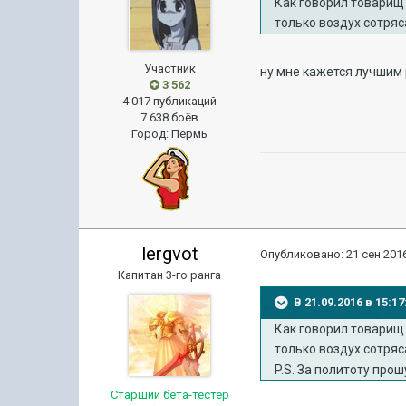
Как говорил товарищ
только воздух сотряс
Участник
ну мне кажется лучшим
3 562
4 017 публикаций
7 638 боёв
Город
:
Пермь
lergvot
Опубликовано:
21 сен 2016
Капитан 3-го ранга
В 21.09.2016 в 15:
Как говорил товарищ
только воздух сотряс
P.S. За политоту про
Старший бета-тестер