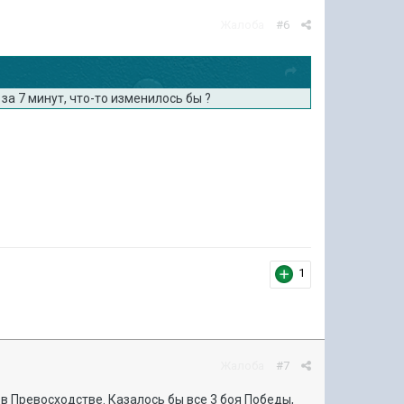
Жалоба
#6
за 7 минут, что-то изменилось бы ?
1
Жалоба
#7
щ в Превосходстве. Казалось бы все 3 боя Победы,