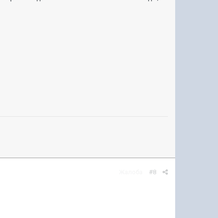
Жалоба
#8