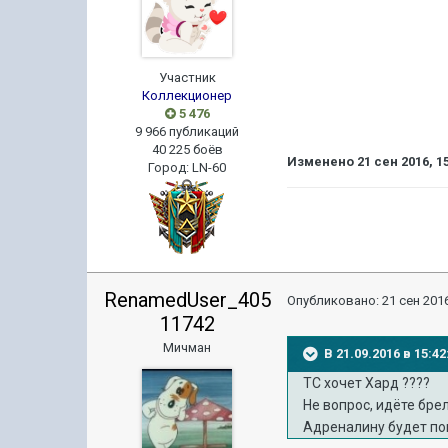
Участник
Коллекционер
5 476
9 966 публикаций
40 225 боёв
Изменено
21 сен 2016, 1
Город
:
LN-60
RenamedUser_405
Опубликовано:
21 сен 2016
11742
Мичман
В 21.09.2016 в 15:
ТС хочет Хард ????
Не вопрос, идёте брел
Адреналину будет пон