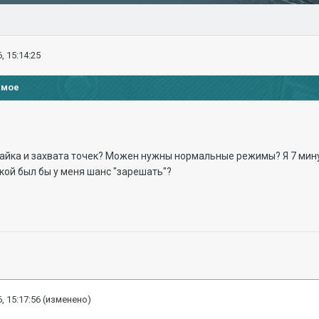
, 15:14:25
имое
айка и захвата точек? Можен нужны нормальные режимы? Я 7 минут
акой был бы у меня шанс "зарешать"?
, 15:17:56
(изменено)