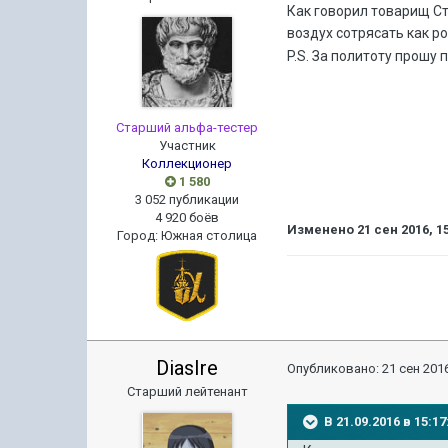
Как говорил товарищ С
воздух сотрясать как р
P.S. За политоту прошу
Старший альфа-тестер
Участник
Коллекционер
1 580
3 052 публикации
4 920 боёв
Изменено
21 сен 2016, 1
Город
:
Южная столица
DiasIre
Опубликовано:
21 сен 2016
Старший лейтенант
В 21.09.2016 в 15: