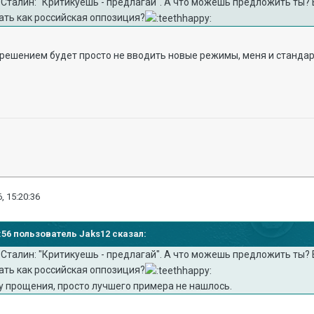
 Сталин: "Критикуешь - предлагай". А что можешь предложить ты
ать как российская оппозиция?
 решением будет просто не вводить новые режимы, меня и станда
, 15:20:36
17:56 пользователь Jaks12 сказал:
 Сталин: "Критикуешь - предлагай". А что можешь предложить ты
ать как российская оппозиция?
шу прощения, просто лучшего примера не нашлось.