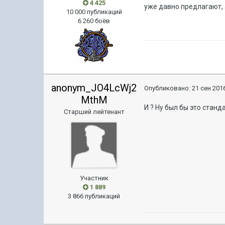
4 425
уже давно предлагают, 
10 000 публикаций
6 260 боёв
anonym_JO4LcWj2
Опубликовано:
21 сен 2016
MthM
И ? Ну был бы это стан
Старший лейтенант
Участник
1 889
3 866 публикаций