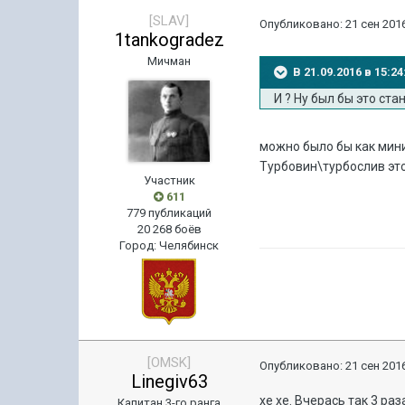
[SLAV]
Опубликовано:
21 сен 2016
1tankogradez
Мичман
В 21.09.2016 в 15:2
И ? Ну был бы это ст
можно было бы как мин
Турбовин\турбослив это
Участник
611
779 публикаций
20 268 боёв
Город
:
Челябинск
[OMSK]
Опубликовано:
21 сен 2016
Linegiv63
хе хе. Вчерась так 3 ра
Капитан 3-го ранга