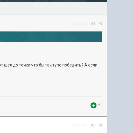
Жалоба
#1
 шёл до точки что бы так тупо победить? А если
2
Жалоба
#2