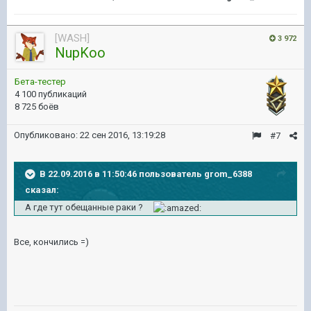
[WASH]
3 972
NupKoo
Бета-тестер
4 100 публикаций
8 725 боёв
Опубликовано:
22 сен 2016, 13:19:28
#7
В 22.09.2016 в 11:50:46 пользователь grom_6388
сказал:
А где тут обещанные раки ?
Все, кончились =)