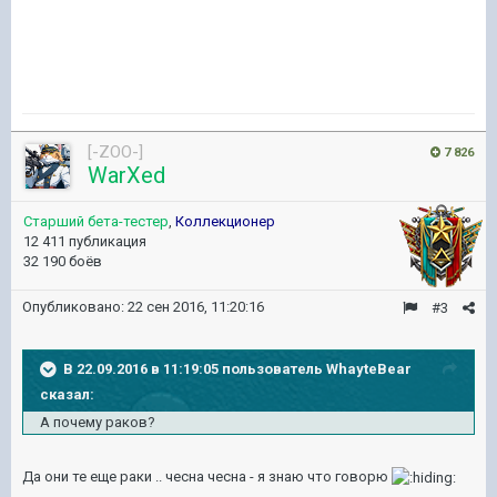
[-ZOO-]
7 826
WarXed
Старший бета-тестер
,
Коллекционер
12 411 публикация
32 190 боёв
Опубликовано:
22 сен 2016, 11:20:16
#3
В 22.09.2016 в 11:19:05 пользователь WhayteBear
сказал:
А почему раков?
Да они те еще раки .. чесна чесна - я знаю что говорю