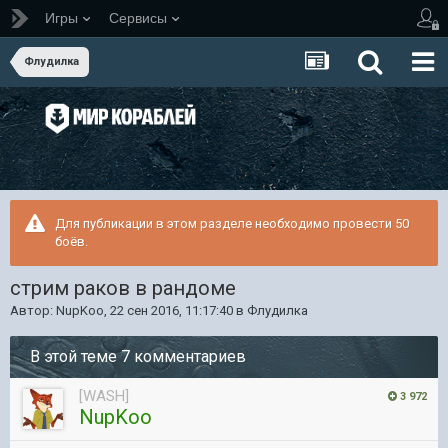
Игры
Сервисы
Флудилка
Для публикации в этом разделе необходимо провести 50
боёв.
стрим раков в рандоме
Автор:
NupKoo
,
22 сен 2016, 11:17:40
в
Флудилка
В этой теме 7 комментариев
[WASH]
3 972
NupKoo