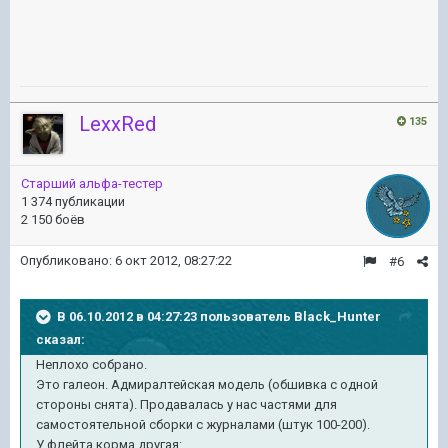
LexxRed
135
Старший альфа-тестер
1 374 публикации
2 150 боёв
Опубликовано:
6 окт 2012, 08:27:22
#6
В 06.10.2012 в 04:27:23 пользователь Black_Hunter
сказал:
Неплохо собрано.
Это галеон. Адмиралтейская модель (обшивка с одной
стороны снята). Продавалась у нас частями для
самостоятельной сборки с журналами (штук 100-200).
У флейта корма другая: