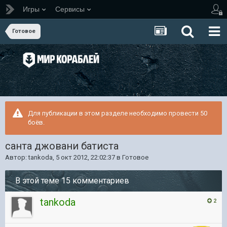
Игры
Сервисы
Готовое
Для публикации в этом разделе необходимо провести 50
боёв.
санта джовани батиста
Автор:
tankoda
,
5 окт 2012, 22:02:37
в
Готовое
В этой теме 15 комментариев
tankoda
2