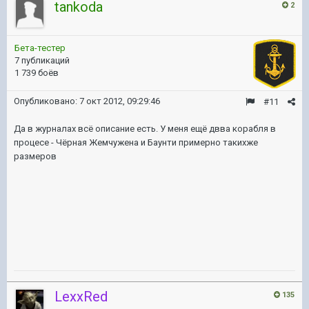
tankoda
2
Бета-тестер
7 публикаций
1 739 боёв
Опубликовано:
7 окт 2012, 09:29:46
#11
Да в журналах всё описание есть. У меня ещё двва корабля в
процесе - Чёрная Жемчужена и Баунти примерно такихже
размеров
LexxRed
135