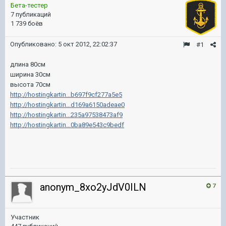
Бета-тестер
7 публикаций
1 739 боёв
Опубликовано:
5 окт 2012, 22:02:37
#1
длина 80см
ширина 30см
высота 70см
http://hostingkartin...b697f9cf277a5e5
http://hostingkartin...d169a6150adeae0
http://hostingkartin...235a97538473af9
http://hostingkartin...0ba89e543c9bedf
anonym_8xo2yJdV0ILN
7
Участник