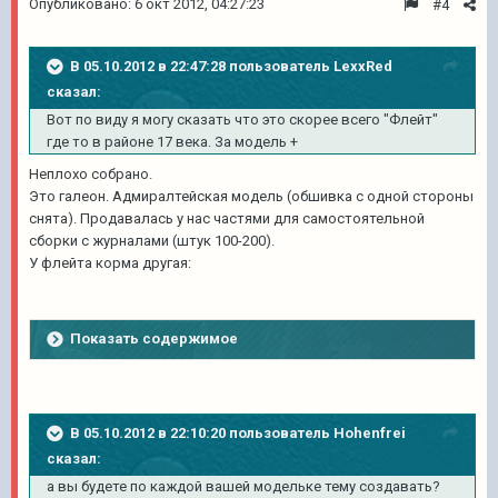
Опубликовано:
6 окт 2012, 04:27:23
#4
В 05.10.2012 в 22:47:28 пользователь LexxRed
сказал:
Вот по виду я могу сказать что это скорее всего "Флейт"
где то в районе 17 века. За модель +
Неплохо собрано.
Это галеон. Адмиралтейская модель (обшивка с одной стороны
снята). Продавалась у нас частями для самостоятельной
сборки с журналами (штук 100-200).
У флейта корма другая:
Показать содержимое
В 05.10.2012 в 22:10:20 пользователь Hohenfrei
сказал:
а вы будете по каждой вашей модельке тему создавать?