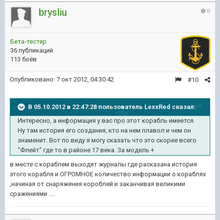
brysliu
0
Бета-тестер
36 публикаций
113 боёв
Опубликовано:
7 окт 2012, 04:30:42
#10
В 05.10.2012 в 22:47:28 пользователь LexxRed сказал:
Интересно, а информация у вас про этот корабль имеется.
Ну там история его создания, кто на нем плавол и чем он
знаменит. Вот по виду я могу сказать что это скорее всего
"Флейт" где то в районе 17 века. За модель +
в месте с кораблем выходят журналы где расказана история
этого корабля и ОГРОМНОЕ количество информации о кораблях
,начиная от снаряжения короблей и заканчивая великими
сражениями ....