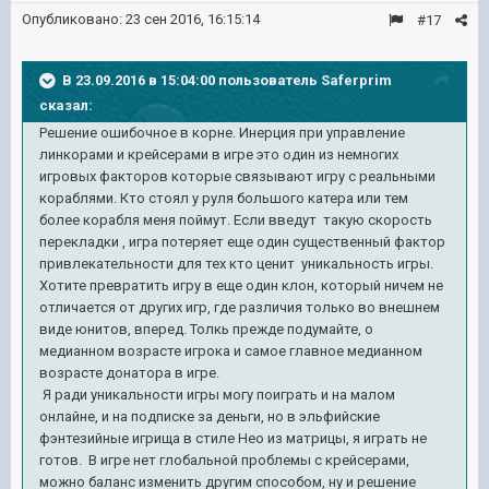
Опубликовано:
23 сен 2016, 16:15:14
#17
В 23.09.2016 в 15:04:00 пользователь Saferprim
сказал:
Решение ошибочное в корне. Инерция при управление
линкорами и крейсерами в игре это один из немногих
игровых факторов которые связывают игру с реальными
кораблями. Кто стоял у руля большого катера или тем
более корабля меня поймут. Если введут такую скорость
перекладки , игра потеряет еще один существенный фактор
привлекательности для тех кто ценит уникальность игры.
Хотите превратить игру в еще один клон, который ничем не
отличается от других игр, где различия только во внешнем
виде юнитов, вперед. Толкь прежде подумайте, о
медианном возрасте игрока и самое главное медианном
возрасте донатора в игре.
Я ради уникальности игры могу поиграть и на малом
онлайне, и на подписке за деньги, но в эльфийские
фэнтезийные игрища в стиле Нео из матрицы, я играть не
готов. В игре нет глобальной проблемы с крейсерами,
можно баланс изменить другим способом, ну и решение