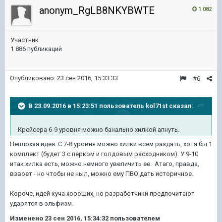
anonym_RgLB8NKYBWTE
1 082
Участник
1 886 публикаций
Опубликовано:
23 сен 2016, 15:33:33
#6
В 23.09.2016 в 15:23:51 пользователь kol71st сказал:
Крейсера 6-9 уровня можно банально хилкой апнуть.
Неплохая идея. С 7-8 уровня можно хилки всем раздать, хотя бы 1
комплект (будет 3 с перком и голдовым расходником). У 9-10
итак хилка есть, можно немного увеличить ее. Атаго, правда,
взвоет - но чтобы не ныл, можно ему ПВО дать историчное.
Короче, идей куча хороших, но разработчики предпочитают
ударятся в эльфизм.
Изменено
23 сен 2016, 15:34:32
пользователем