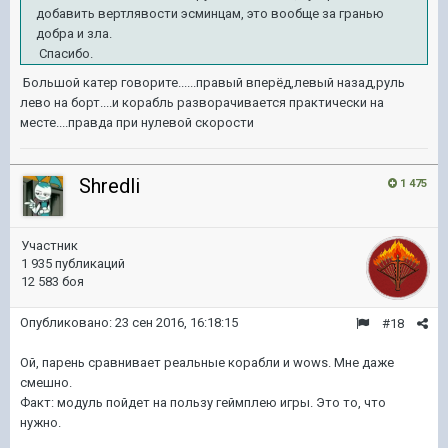
добавить вертлявости эсминцам, это вообще за гранью
добра и зла.
Спасибо.
Большой катер говорите......правый вперёд,левый назад,руль
лево на борт....и корабль разворачивается практически на
месте....правда при нулевой скорости
Shredli
1 475
Участник
1 935 публикаций
12 583 боя
Опубликовано:
23 сен 2016, 16:18:15
#18
Ой, парень сравнивает реальные корабли и wows. Мне даже
смешно.
Факт: модуль пойдет на пользу геймплею игры. Это то, что
нужно.