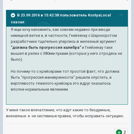
В 23.09.2016 в 15:42:38 пользователь KostyaLocal
сказал:
Я еще хочу напомнить, как совсем недавно при вводе
немецкой ветки и, в частности, Гнейзенау c Шарнхорстом
разработчики тщательно уперлись в железный аргумент
"должна быть прогрессия калибра"
и Гнейзенау таки
вышел в релиз с 380мм пухами (которых у него отродясь не
было).
Но почему-то с крейсерами тот простой факт, что должна
быть "прогрессия маневренности" решили опустить, и
вертлявость тяжелого крейсера это вдруг оказалось
вполне нормальным явлением.
У меня такое впечатление, что идут какие то бездумные,
внезапные и не системные правки, чтобы исправить ситуацию.
2