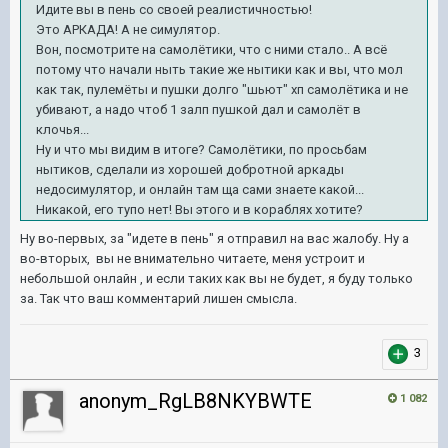
Идите вы в пень со своей реалистичностью!
Это АРКАДА! А не симулятор.
Вон, посмотрите на самолётики, что с ними стало.. А всё
потому что начали ныть такие же нытики как и вы, что мол
как так, пулемёты и пушки долго "шьют" хп самолётика и не
убивают, а надо чтоб 1 залп пушкой дал и самолёт в
клочья...
Ну и что мы видим в итоге? Самолётики, по просьбам
нытиков, сделали из хорошей добротной аркады
недосимулятор, и онлайн там ща сами знаете какой...
Никакой, его тупо нет! Вы этого и в кораблях хотите?
Ну во-первых, за "идете в пень" я отправил на вас жалобу. Ну а
во-вторых, вы не внимательно читаете, меня устроит и
небольшой онлайн , и если таких как вы не будет, я буду только
за. Так что ваш комментарий лишен смысла.
3
anonym_RgLB8NKYBWTE
1 082