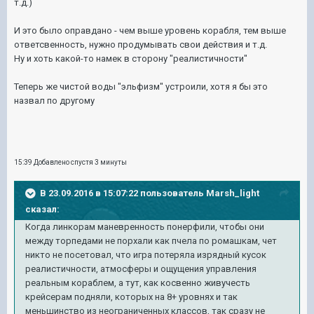
т.д.)
И это было оправдано - чем выше уровень корабля, тем выше
ответсвенность, нужно продумывать свои действия и т.д.
Ну и хоть какой-то намек в сторону "реалистичности"
Теперь же чистой воды "эльфизм" устроили, хотя я бы это
назвал по другому
15:39 Добавлено спустя 3 минуты
В 23.09.2016 в 15:07:22 пользователь Marsh_light
сказал:
Когда линкорам маневренность понерфили, чтобы они
между торпедами не порхали как пчела по ромашкам, чет
никто не посетовал, что игра потеряла изрядный кусок
реалистичности, атмосферы и ощущения управления
реальным кораблем, а тут, как косвенно живучесть
крейсерам подняли, которых на 8+ уровнях и так
меньшинство из неограниченных классов, так сразу не