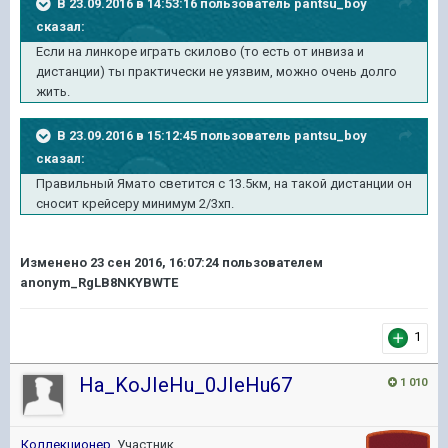
В 23.09.2016 в 14:53:16 пользователь pantsu_boy
сказал:
Если на линкоре играть скилово (то есть от инвиза и
дистанции) ты практически не уязвим, можно очень долго
жить.
В 23.09.2016 в 15:12:45 пользователь pantsu_boy
сказал:
Правильный Ямато светится с 13.5км, на такой дистанции он
сносит крейсеру минимум 2/3хп.
Изменено
23 сен 2016, 16:07:24
пользователем
anonym_RgLB8NKYBWTE
1
Ha_KoJIeHu_0JIeHu67
1 010
Коллекционер
, Участник