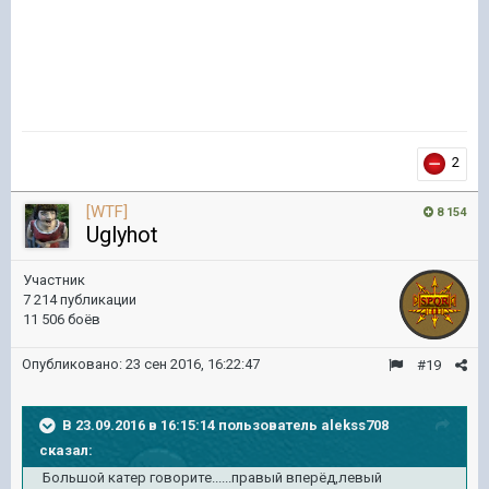
2
[WTF]
8 154
Uglyhot
Участник
7 214 публикации
11 506 боёв
Опубликовано:
23 сен 2016, 16:22:47
#19
В 23.09.2016 в 16:15:14 пользователь alekss708
сказал:
Большой катер говорите......правый вперёд,левый