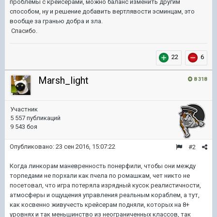
проблемы с крейсерами, можно баланс изменить другим
способом, ну и решение добавить вертлявости эсминцам, это
вообще за гранью добра и зла.
Спасибо.
22
6
Marsh_light
8 318
Участник
5 557 публикаций
9 543 боя
Опубликовано:
23 сен 2016, 15:07:22
#2
Когда линкорам маневренность понерфили, чтобы они между
торпедами не порхали как пчела по ромашкам, чет никто не
посетовал, что игра потеряла изрядный кусок реалистичности,
атмосферы и ощущения управления реальным кораблем, а тут,
как косвенно живучесть крейсерам подняли, которых на 8+
уровнях и так меньшинство из неограниченных классов, так