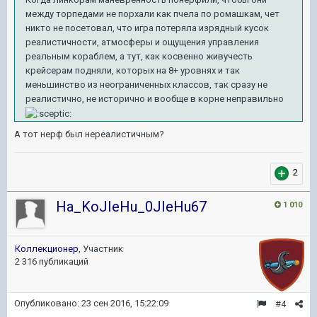
между торпедами не порхали как пчела по ромашкам, чет
никто не посетовал, что игра потеряла изрядный кусок
реалистичности, атмосферы и ощущения управления
реальным кораблем, а тут, как косвенно живучесть
крейсерам подняли, которых на 8+ уровнях и так
меньшинство из неограниченных классов, так сразу не
реалистично, не исторично и вообще в корне неправильно
А тот нерф был нереалистичным?
2
Ha_KoJIeHu_0JIeHu67
1 010
Коллекционер
, Участник
2 316 публикаций
Опубликовано:
23 сен 2016, 15:22:09
#4