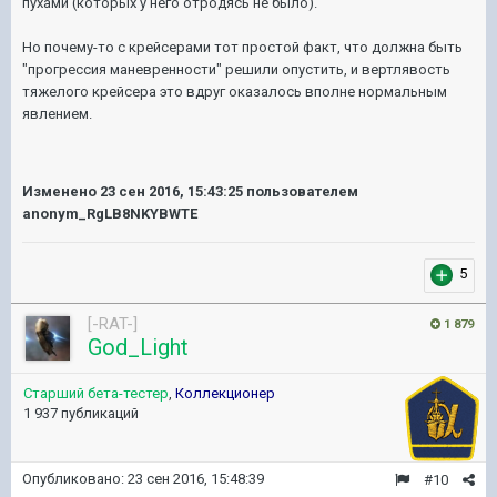
пухами (которых у него отродясь не было).
Но почему-то с крейсерами тот простой факт, что должна быть
"прогрессия маневренности" решили опустить, и вертлявость
тяжелого крейсера это вдруг оказалось вполне нормальным
явлением.
Изменено
23 сен 2016, 15:43:25
пользователем
anonym_RgLB8NKYBWTE
5
[-RAT-]
1 879
God_Light
Старший бета-тестер
,
Коллекционер
1 937 публикаций
Опубликовано:
23 сен 2016, 15:48:39
#10