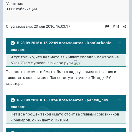
Участник
1 886 публикаций
Опубликовано:
23 сен 2016, 16:03:17
#14
В 23.09.2016 в 15:22:09 пользователь DonCarbonio
сказал:
Я тут только, что на Ямато за 7 минут словил 9 пожаров на
63к + 73к с фугасов, а вы про рули
Ты просто не смог в Ямато. Ямато надо упарывать в инвиз и
танковать союзниками. Так советуют лучшие ЛКводы РУ
кластера
В 23.09.2016 в 15:19:56 пользователь pantsu_boy
сказал:
Нет всё проще - такой Ямато стоит за спинами союзиников
и рашеров, он кидает с 15-18км.