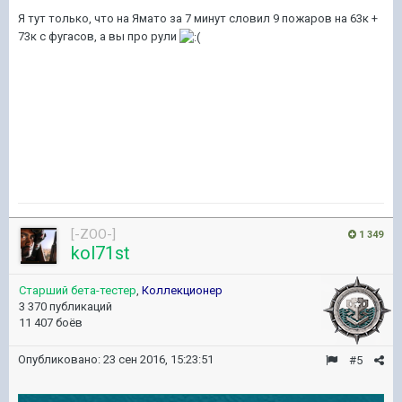
Я тут только, что на Ямато за 7 минут словил 9 пожаров на 63к +
73к с фугасов, а вы про рули
[-ZOO-]
1 349
kol71st
Старший бета-тестер
,
Коллекционер
3 370 публикаций
11 407 боёв
Опубликовано:
23 сен 2016, 15:23:51
#5