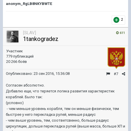
anonym_RgLB8NKYBWTE
2
[SLAV]
611
1tankogradez
Участник
779 публикаций
20 266 боёв
Опубликовано:
23 сен 2016, 15:36:08
#7
Согласен абсолютно.
Добавлю еще, что теряется логика развития характеристик
кораблей. Было так:
(условно)
- чем меньше уровень корабля, тем он меньше физически, тем
быстрее у него перекладка рулей, меньше радиус
- чем выше уровень, тем, соответсвенно, больше радиус
циркуляции, дольше перекладка рулей (выше масса, больше ХП и