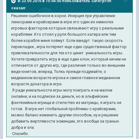
В 23.09.2016 в 15:04:00 пользователь Saferprim
сказал:
Решение ошибочное в корне. Инерция при управление
линкорами и крейсерами в игре это один из немногих
игровых факторов которые связывают игру с реальными
кораблями. Кто стоял у руля большого катера или тем
более корабля меня поймут. Если введут такую скорость
перекладки , игра потеряет еще один существенный фактор
привлекательности для тех кто ценит уникальность игры.
Хотите превратить игру в еще один клон, который ничем не
отличается от других игр, где различия только во внешнем
виде юнитов, вперед. Толкь прежде подумайте, о
медианном возрасте игрока и самое главное медианном
возрасте донатора в игре.
Я ради уникальности игры могу поиграть и на малом
онлайне, и на подписке за деньги, но в эльфийские
фэнтезийные игрища в стиле Нео из матрицы, я играть не
готов. В игре нет глобальной проблемы с крейсерами,
можно баланс изменить другим способом, ну и решение
добавить вертлявости эсминцам, это вообще за гранью
добра и зла.
Спасибо.