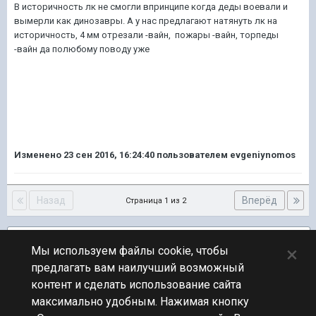
В историчность лк не смогли впринципе когда деды воевали и
вымерли как динозавры. А у нас предлагают натянуть лк на
историчность, 4 мм отрезали -вайн, пожары -вайн, торпеды
-вайн да полюбому поводу уже
Изменено
23 сен 2016, 16:24:40
пользователем evgeniynomos
Назад
Вперёд
Страница 1 из 2
Подписчики
2
×
Мы используем файлы cookie, чтобы
предлагать вам наилучший возможный
ПЕРЕЙТИ К СПИСКУ ТЕМ
контент и сделать использование сайта
Обсуждение Мира Кораблей
максимально удобным. Нажимая кнопку