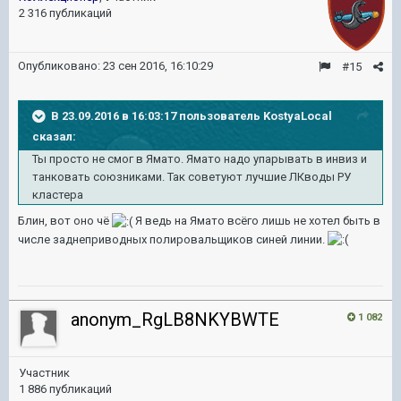
2 316 публикаций
Опубликовано:
23 сен 2016, 16:10:29
#15
В 23.09.2016 в 16:03:17 пользователь KostyaLocal
сказал:
Ты просто не смог в Ямато. Ямато надо упарывать в инвиз и
танковать союзниками. Так советуют лучшие ЛКводы РУ
кластера
Блин, вот оно чё
Я ведь на Ямато всёго лишь не хотел быть в
числе заднеприводных полировальщиков синей линии.
anonym_RgLB8NKYBWTE
1 082
Участник
1 886 публикаций