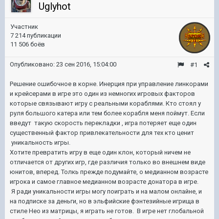
Uglyhot
Участник
7 214 публикации
11 506 боёв
Опубликовано:
23 сен 2016, 15:04:00
#1
Решение ошибочное в корне. Инерция при управление линкорами
и крейсерами в игре это один из немногих игровых факторов
которые связывают игру с реальными кораблями. Кто стоял у
руля большого катера или тем более корабля меня поймут. Если
введут такую скорость перекладки , игра потеряет еще один
существенный фактор привлекательности для тех кто ценит
уникальность игры.
Хотите превратить игру в еще один клон, который ничем не
отличается от других игр, где различия только во внешнем виде
юнитов, вперед. Толкь прежде подумайте, о медианном возрасте
игрока и самое главное медианном возрасте донатора в игре.
Я ради уникальности игры могу поиграть и на малом онлайне, и
на подписке за деньги, но в эльфийские фэнтезийные игрища в
стиле Нео из матрицы, я играть не готов. В игре нет глобальной