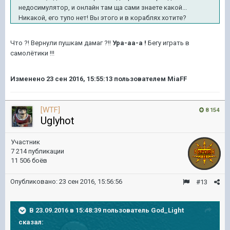
недосимулятор, и онлайн там ща сами знаете какой...
Никакой, его тупо нет! Вы этого и в кораблях хотите?
Что ?! Вернули пушкам дамаг ?!!
Ура-аа-а !
Бегу играть в
самолётики !!!
Изменено
23 сен 2016, 15:55:13
пользователем MiaFF
[WTF]
8 154
Uglyhot
Участник
7 214 публикации
11 506 боёв
Опубликовано:
23 сен 2016, 15:56:56
#13
В 23.09.2016 в 15:48:39 пользователь God_Light
сказал: