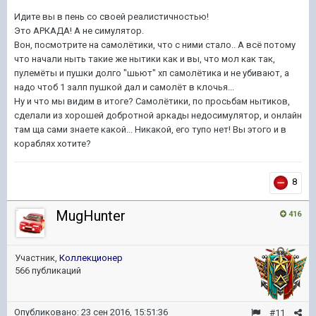
Идите вы в пень со своей реалистичностью!
Это АРКАДА! А не симулятор.
Вон, посмотрите на самолётики, что с ними стало.. А всё потому
что начали ныть такие же нытики как и вы, что мол как так,
пулемёты и пушки долго "шьют" хп самолётика и не убивают, а
надо чтоб 1 залп пушкой дал и самолёт в клочья...
Ну и что мы видим в итоге? Самолётики, по просьбам нытиков,
сделали из хорошей добротной аркады недосимулятор, и онлайн
там ща сами знаете какой... Никакой, его тупо нет! Вы этого и в
кораблях хотите?
8
MugHunter
416
Участник,
Коллекционер
566 публикаций
Опубликовано:
23 сен 2016, 15:51:36
#11