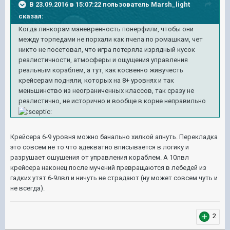
В 23.09.2016 в 15:07:22 пользователь Marsh_light
сказал:
Когда линкорам маневренность понерфили, чтобы они
между торпедами не порхали как пчела по ромашкам, чет
никто не посетовал, что игра потеряла изрядный кусок
реалистичности, атмосферы и ощущения управления
реальным кораблем, а тут, как косвенно живучесть
крейсерам подняли, которых на 8+ уровнях и так
меньшинство из неограниченных классов, так сразу не
реалистично, не исторично и вообще в корне неправильно
Крейсера 6-9 уровня можно банально хилкой апнуть. Перекладка
это совсем не то что адекватно вписывается в логику и
разрушает ошушения от управления кораблем. А 10лвл
крейсера наконец после мучений превращаются в лебедей из
гадких утят 6-9лвл и ничуть не страдают (ну может совсем чуть и
не всегда).
2