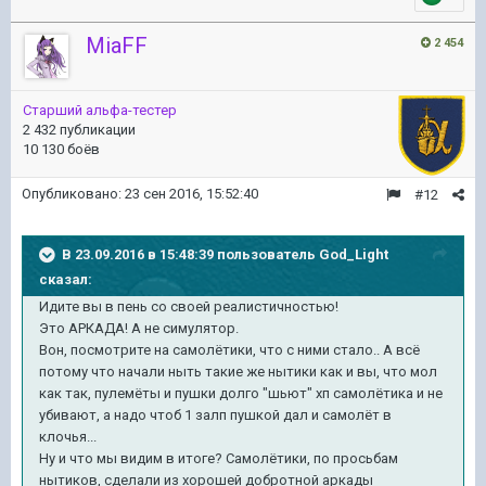
MiaFF
2 454
Старший альфа-тестер
2 432 публикации
10 130 боёв
Опубликовано:
23 сен 2016, 15:52:40
#12
В 23.09.2016 в 15:48:39 пользователь God_Light
сказал:
Идите вы в пень со своей реалистичностью!
Это АРКАДА! А не симулятор.
Вон, посмотрите на самолётики, что с ними стало.. А всё
потому что начали ныть такие же нытики как и вы, что мол
как так, пулемёты и пушки долго "шьют" хп самолётика и не
убивают, а надо чтоб 1 залп пушкой дал и самолёт в
клочья...
Ну и что мы видим в итоге? Самолётики, по просьбам
нытиков, сделали из хорошей добротной аркады