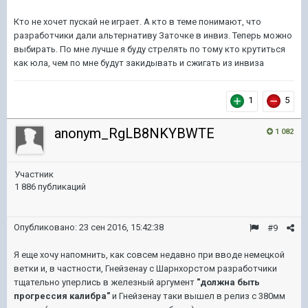
Кто не хочет пускай не играет. А кто в теме понимают, что
разработчики дали альтернативу Заточке в инвиз. Теперь можно
выбирать. По мне лучше я буду стрелять по тому кто крутиться
как юла, чем по мне будут закидывать и сжигать из инвиза
1
5
anonym_RgLB8NKYBWTE
1 082
Участник
1 886 публикаций
Опубликовано:
23 сен 2016, 15:42:38
#9
Я еще хочу напомнить, как совсем недавно при вводе немецкой
ветки и, в частности, Гнейзенау c Шарнхорстом разработчики
тщательно уперлись в железный аргумент
"должна быть
прогрессия калибра"
и Гнейзенау таки вышел в релиз с 380мм