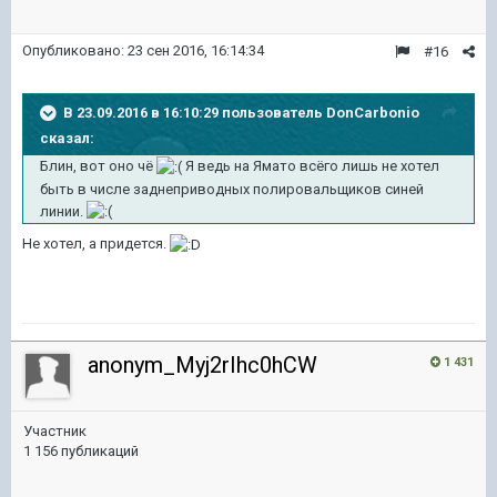
Опубликовано:
23 сен 2016, 16:14:34
#16
В 23.09.2016 в 16:10:29 пользователь DonCarbonio
сказал:
Блин, вот оно чё
Я ведь на Ямато всёго лишь не хотел
быть в числе заднеприводных полировальщиков синей
линии.
Не хотел, а придется.
anonym_Myj2rIhc0hCW
1 431
Участник
1 156 публикаций