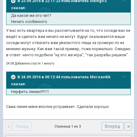
В 23.09.2016 в 22:11:23 пользователь vikingVS
сказал:
Да какой-же это чит?
Ничего особенного.
У вас есть квартира и вы рассчитываете на то, что соседи вас не
видят и сделать вам ничего не могут. Вдруг оказывается ваши
соседи могут отвесить вам увесистого леща за громкую по их
мнению музыку. Как вам такой пример, тоже нормально. Ожидаю
в ответ нечто подобное "ну это же игра", "так разрабы решили".
04:58 Добавлено спустя 1 минуту
В 24.09.2016 в 00:12:44 пользователь Merzav4ik
сказал:
Нерфить линию!!!!11
Сама линия меня вполне устраивает. Сделали хорошо.
Назад
Вперёд
Страница 1 из 3