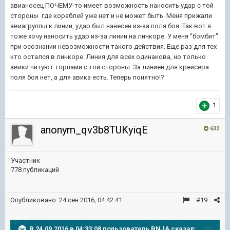
авианосец ПОЧЕМУ-то имеет возможность наносить удар с той
стороны где кораблей уже нет и не может быть. Меня прижали
авиагруппы к линии, удар был нанесен из-за поля боя. Так вот я
тоже хочу наносить удар из-за линии на линкоре. У меня "бомбит"
при осознании невозможности такого действия. Еще раз для тех
кто остался в линкоре. Линия для всех одинакова, но только
авики читуют торпами с той стороны. За линией для крейсера
поля боя нет, а для авика есть. Теперь понятно!?
1
anonym_qv3b8TUKyiqE
632
Участник
778 публикаций
Опубликовано:
24 сен 2016, 04:42:41
#19
В 24.09.2016 в 04:33:08 пользователь BNJA сказал: