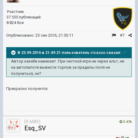
Участник
37 555 публикаций
8 824 боя
Опубликовано:
23 сен 2016, 21:50:11
#7
В 23.09.2016 в 21:49:21 пользователь ricasso сказал:
Автор какебе намекает. При честной игре ни через альт, ни
на автопилоте вывести торпов за пределы поля не
получиться, не?
Прекрасно получится.
[9-MAY]
5 476
Esq_SV