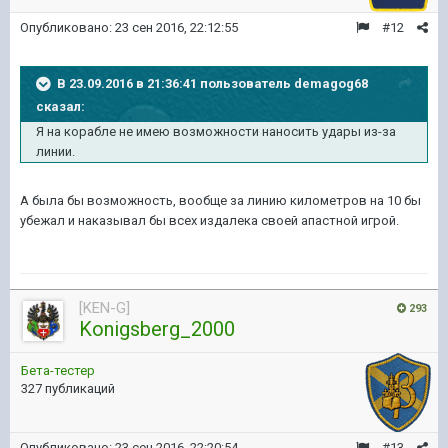
Опубликовано:
23 сен 2016, 22:12:55
#12
В 23.09.2016 в 21:36:41 пользователь demagog68
сказал:
Я на корабле не имею возможности наносить удары из-за
линии.
А была бы возможность, вообще за линию километров на 10 бы
убежал и наказывал бы всех издалека своей апастной игрой.
[KEN-G]
293
Konigsberg_2000
Бета-тестер
327 публикаций
Опубликовано:
23 сен 2016, 22:20:54
#13