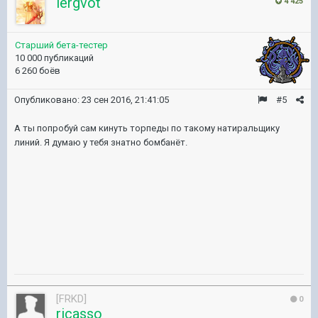
lergvot
4 425
Старший бета-тестер
10 000 публикаций
6 260 боёв
Опубликовано:
23 сен 2016, 21:41:05
#5
А ты попробуй сам кинуть торпеды по такому натиральщику
линий. Я думаю у тебя знатно бомбанёт.
[FRKD]
0
ricasso