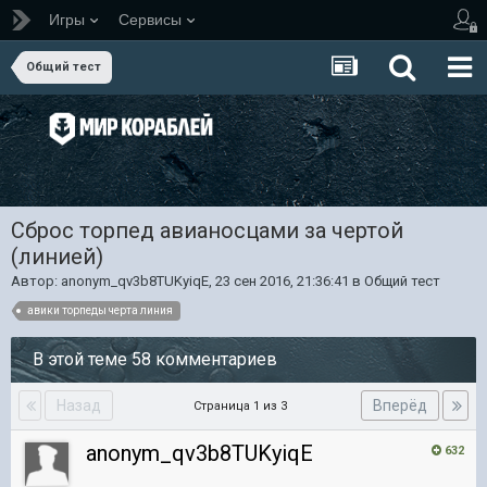
Игры
Сервисы
Общий тест
Сброс торпед авианосцами за чертой
(линией)
Автор:
anonym_qv3b8TUKyiqE
,
23 сен 2016, 21:36:41
в
Общий тест
авики торпеды черта линия
В этой теме 58 комментариев
Назад
Вперёд
Страница 1 из 3
anonym_qv3b8TUKyiqE
632