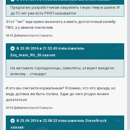
Предлагаю разработчикам закрепить такую тему в шапке. И
да ТС чит уже есть РУОП называется
Этот "чит" еще нужно выкачать и иметь достаточный калибр
ПВО, а у авиков онклюзив.
04:45 Добавлено спустя 2 минуты
В 23.09.2016 в 21:52:45 пользователь
Esq_team_RU_35 сказал:
На автомате торпедоносцы, самолёты, атакуют везде по
всякому ... стандарт ..
И это вы считаете нормальным? Я помню, что это аркада, но
ведь должна же быть логика. Эдак до чего угодно можно
докатиться.
04:46 Добавлено спустя 3 минуты
В 23.09.2016 в 22:08:32 пользователь Dieseltruck
сказал: