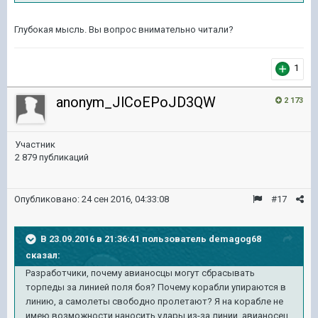
Глубокая мысль. Вы вопрос внимательно читали?
1
anonym_JlCoEPoJD3QW
2 173
Участник
2 879 публикаций
Опубликовано:
24 сен 2016, 04:33:08
#17
В 23.09.2016 в 21:36:41 пользователь demagog68
сказал:
Разработчики, почему авианосцы могут сбрасывать
торпеды за линией поля боя? Почему корабли упираются в
линию, а самолеты свободно пролетают? Я на корабле не
имею возможности наносить удары из-за линии, авианосец