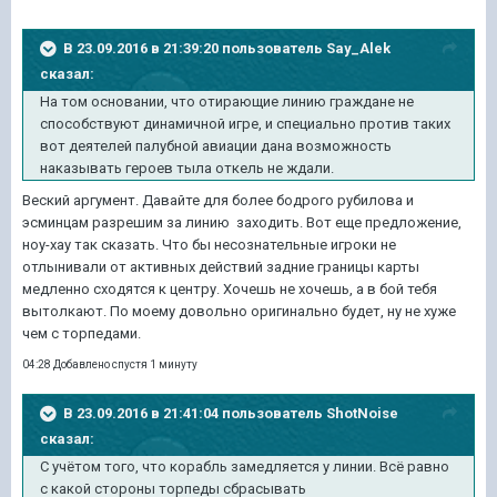
В 23.09.2016 в 21:39:20 пользователь Say_Alek
сказал:
На том основании, что отирающие линию граждане не
способствуют динамичной игре, и специально против таких
вот деятелей палубной авиации дана возможность
наказывать героев тыла откель не ждали.
Веский аргумент. Давайте для более бодрого рубилова и
эсминцам разрешим за линию заходить. Вот еще предложение,
ноу-хау так сказать. Что бы несознательные игроки не
отлынивали от активных действий задние границы карты
медленно сходятся к центру. Хочешь не хочешь, а в бой тебя
вытолкают. По моему довольно оригинально будет, ну не хуже
чем с торпедами.
04:28 Добавлено спустя 1 минуту
В 23.09.2016 в 21:41:04 пользователь ShotNoise
сказал:
С учётом того, что корабль замедляется у линии. Всё равно
с какой стороны торпеды сбрасывать