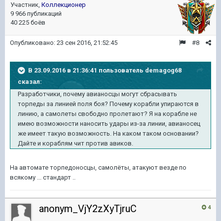
Участник,
Коллекционер
9 966 публикаций
40 225 боёв
Опубликовано:
23 сен 2016, 21:52:45
#8
В 23.09.2016 в 21:36:41 пользователь demagog68
сказал:
Разработчики, почему авианосцы могут сбрасывать
торпеды за линией поля боя? Почему корабли упираются в
линию, а самолеты свободно пролетают? Я на корабле не
имею возможности наносить удары из-за линии, авианосец
же имеет такую возможность. На каком таком основании?
Дайте и кораблям чит против авиков.
На автомате торпедоносцы, самолёты, атакуют везде по
всякому ... стандарт ..
anonym_VjY2zXyTjruC
4