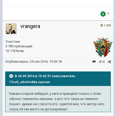
1
vrangera
1 200
Участник
3 789 публикаций
16 178 боёв
Опубликовано:
24 сен 2016, 15:43:18
#15
В 24.09.2016 в 15:42:31 пользователь
I7cuX_oDuHo4Ka сказал:
Каваич старый ниберунг, у него в принципе только с этим
обычно тимкиллы связаны. а вот что тигра на тимкилл
пошел- думаю не с проста это. сдается мне, что автор сего
опуса ой как много не договаривает