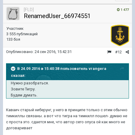
[FLD]
1 477
RenamedUser_66974551
Участник
3 555 публикаций
133 боя
Опубликовано:
24 сен 2016, 15:42:31
#12
В 24.09.2016 в 15:40:38 пользователь vrangera
сказал:
Нужно разобраться.
Зовите Тигру.
Будем думать.
Каваич старый ниберунг, у него в принципе только с этим обычно
тимкиллы связаны. а вот что тигра на тимкилл пошел- думаю не
с проста это. сдается мне, что автор сего опуса ой как много не
договаривает