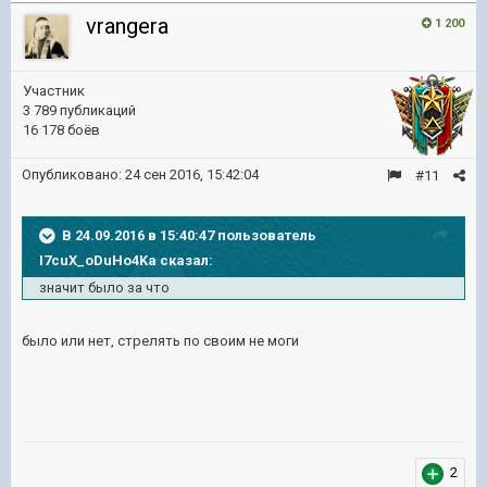
vrangera
1 200
Участник
3 789 публикаций
16 178 боёв
Опубликовано:
24 сен 2016, 15:42:04
#11
В 24.09.2016 в 15:40:47 пользователь
I7cuX_oDuHo4Ka сказал:
значит было за что
было или нет, стрелять по своим не моги
2