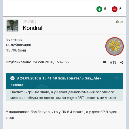
5
5
[ZUBR]
92
KondraI
Участник
65 публикаций
15 796 боёв
Опубликовано:
24 сен 2016, 15:42:55
#13
В 24.09.2016 в 15:41:48 пользователь Say_Alek
сказал:
Насчет Тигры не знаю, а у Кавая дамажкомания головного
мозга и победы по захватам он еще с ЗБТ терпеть не может.
У пацанчиков бомбануло, что у ЛК 6 4 фрага , а у двух КР 8 один
фраг.