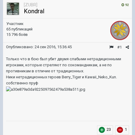
[ZUBR]
92
KondraI
Участник
65 публикаций
15 796 боёв
Опубликовано:
24 сен 2016, 15:36:45
#1
Только что в бою был убит двумя слабыми нетрадиционными
игроками, которые стреляют по сокомандникам, а не по
противникам в отличие от традиционных.
Ники нетрадиционных героев Berry_Tiger и Kawaii_Neko_Kun.
собственно пруф
23
1