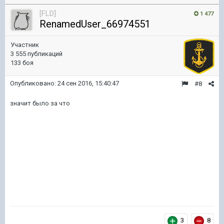
[FLD]
1 477
RenamedUser_66974551
Участник
3 555 публикаций
133 боя
Опубликовано:
24 сен 2016, 15:40:47
#8
значит было за что
3
8