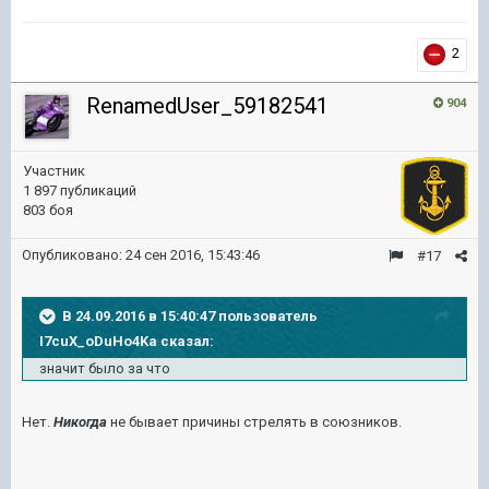
2
RenamedUser_59182541
904
Участник
1 897 публикаций
803 боя
Опубликовано:
24 сен 2016, 15:43:46
#17
В 24.09.2016 в 15:40:47 пользователь
I7cuX_oDuHo4Ka сказал:
значит было за что
Нет.
Никогда
не бывает причины стрелять в союзников.