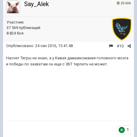
Say_Alek
20 636
Участник
37 569 публикаций
8 824 боя
Опубликовано:
24 сен 2016, 15:41:48
#10
Насчет Тигры не знаю, а у Кавая дамажкомания головного мозга
и победы по захватам он еще с ЗБТ терпеть не может.
1