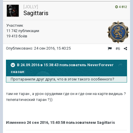
[JOLLY]
4 812
Sagittaris
Участник
11 742 публикации
19 413 боёв
Опубликовано:
24 сен 2016, 15:40:25
#6
В 24.09.2016 в 15:38:43 пользователь NeverForever
сказал:
Протаранили друг друга, что в этом такого особенного?
там не таран , а урон орудиями где он и где они на карте видишь ?
телепатический таран ?))
Изменено
24 сен 2016, 15:40:58
пользователем Sagittaris