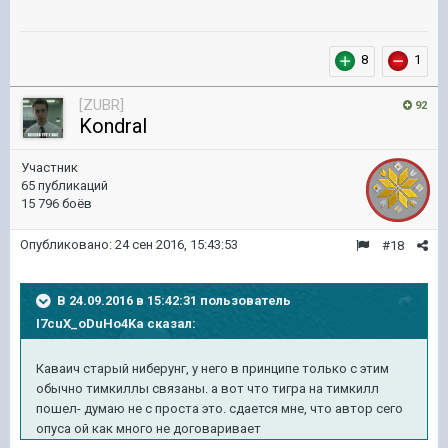
8
1
[ZUBR]
92
KondraI
Участник
65 публикаций
15 796 боёв
Опубликовано:
24 сен 2016, 15:43:53
#18
В 24.09.2016 в 15:42:31 пользователь
I7cuX_oDuHo4Ka сказал:
Каваич старый ниберунг, у него в принципе только с этим
обычно тимкиллы связаны. а вот что тигра на тимкилл
пошел- думаю не с проста это. сдается мне, что автор сего
опуса ой как много не договаривает