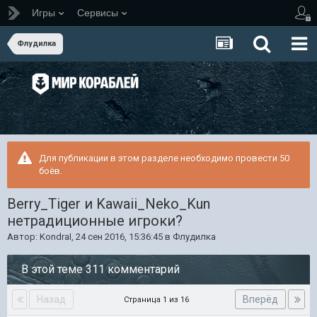
Игры
Сервисы
Флудилка
Для публикации в этом разделе необходимо провести 50
боёв.
Berry_Tiger и Kawaii_Neko_Kun
нетрадиционные игроки?
Автор:
KondraI
,
24 сен 2016, 15:36:45
в
Флудилка
В этой теме 311 комментарий
Назад
Вперёд
Страница 1 из 16