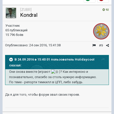
[ZUBR]
92
KondraI
Участник
65 публикаций
15 796 боёв
Опубликовано:
24 сен 2016, 15:41:38
#9
В 24.09.2016 в 15:40:01 пользователь HoIidaycooI
сказал:
Они снова вместе (играют
)? Как интересно и
познавательно, спасибо за столь нужную информацию.
По теме - репорти тимкилл в ЦПП, либо забудь.
Да я для того, чтобы форум звал своих героев.