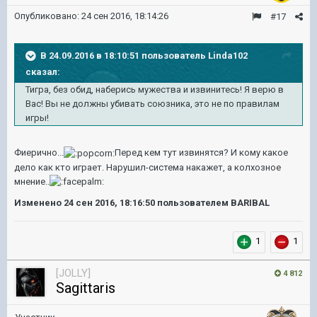
Опубликовано:
24 сен 2016, 18:14:26
#17
В 24.09.2016 в 18:10:51 пользователь Linda102
сказал:
Тигра, без обид, наберись мужества и извинитесь! Я верю в
Вас! Вы не должны убивать союзника, это не по правилам
игры!
Фиерично...
Перед кем тут извинятся? И кому какое
дело как кто играет. Нарушил-система накажет, а колхозное
мнение..
Изменено
24 сен 2016, 18:16:50
пользователем BARIBAL
1
1
[JOLLY]
4 812
Sagittaris