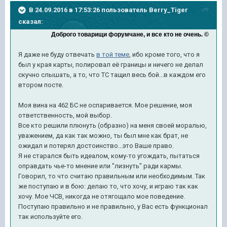
В 24.09.2016 в 17:53:26 пользователь Berry_Tiger
сказал:
Доброго товарищи форумчане, и все кто не очень. ©
Я даже не буду отвечать
в той теме
, ибо кроме того, что я
был у края карты, полировал её границы и ничего не делал
скучно слышать, а то, что ТС тащил весь бой...в каждом его
втором посте.
Моя вина на 462 БС не оспаривается. Мое решение, моя
ответственность, мой выбор.
Все кто решили плюнуть (образно) на меня своей моралью,
уважением, да как так можно, ты был мне как брат, не
ожидал и потерял достоинство...это Ваше право.
Я не старался быть идеалом, кому-то угождать, пытаться
оправдать чье-то мнение или "лизнуть" ради кармы.
Говорил, то что считаю правильным или необходимым. Так
же поступаю и в бою: делаю то, что хочу, и играю так как
хочу. Мое ЧСВ, никогда не отягощало мое поведение.
Поступаю правильно и не правильно, у Вас есть функционал
так используйте его.