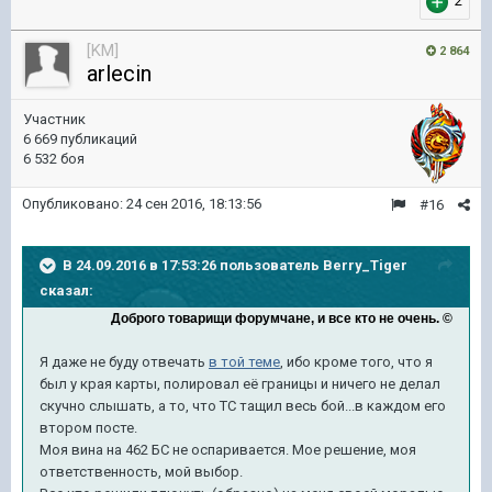
2
[KM]
2 864
arlecin
Участник
6 669 публикаций
6 532 боя
Опубликовано:
24 сен 2016, 18:13:56
#16
В 24.09.2016 в 17:53:26 пользователь Berry_Tiger
сказал:
Доброго товарищи форумчане, и все кто не очень. ©
Я даже не буду отвечать
в той теме
, ибо кроме того, что я
был у края карты, полировал её границы и ничего не делал
скучно слышать, а то, что ТС тащил весь бой...в каждом его
втором посте.
Моя вина на 462 БС не оспаривается. Мое решение, моя
ответственность, мой выбор.