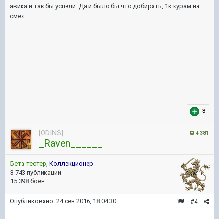
авика и так бы успели. Да и было бы что добирать, 1к курам на
смех.
3
[ODINS]
4 381
_Raven______
Бета-тестер
,
Коллекционер
3 743 публикации
15 398 боёв
Опубликовано:
24 сен 2016, 18:04:30
#4