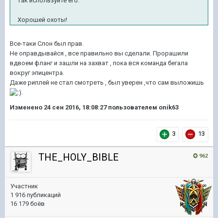
так используйте его.
Хорошей охоты!
Все-таки Слон был прав.
Не оправдывайся , все правильно вы сделали. Прорашили
вдвоем фланг и зашли на захват , пока вся команда бегала
вокруг эпицентра.
Даже риплей не стал смотреть , был уверен ,что сам выложишь
.
Изменено
24 сен 2016, 18:08:27
пользователем onik63
3
13
THE_HOLY_BIBLE
962
Участник
1 916 публикаций
16 179 боёв