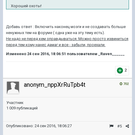
Хорошей охоты!
Добавь ответ : Включить наконец мозги и не создавать больше
ненужных тем на форуме ( одна уже на эту тему есть).
Не надо не перед кем оправдываться. Можно просто извиниться
перед тем кому нанес дамаг и все - забыли, проехали.
Изменено
24 сен 2016, 18:06:51
пользователем _Raven______
2
anonym_nppXrRuTpb4t
702
Участник
1 009 публикаций
Опубликовано:
24 сен 2016, 18:06:27
#5