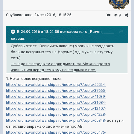
Опубликовано:
24 сен 2016, 18:15:25
#19
В 24.09.2016 в 18:04:30 пользователь _Raven______
сказал:
Добавь ответ : Включить наконец мозги и не создавать
больше ненужных тем на форуме ( одна уже на эту тему
есть).
Не надо не перед кем оправдываться. Можно просто
извиниться перед тем кому нанес дамаг и все.
1. Некоторые ненужные темы:
http://forum.worldofwarships.ru/index.php?/topic/55524-
http://forum.worldofwarships.ru/index.php?/topic/37665-
http://forum.worldofwarships.ru/index.php?/topic/41039-
http://forum.worldofwarships.ru/index.php?/topic/31084-
http://forum.worldofwarships.ru/index.php?/topic/12107-
http://forum.worldofwarships.ru/index.php?/topic/64228-
http://forum.worldofwarships.ru/index.php?/topic/65848-
вот тут я
отчетливо выражаю свое мнение про АВ.
http://forum.worldofwarships.ru/index.php?/topic/65476-