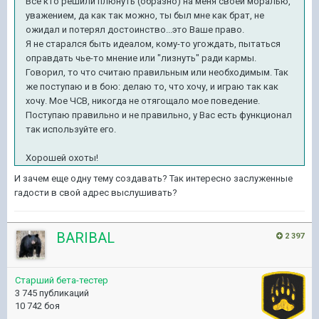
Все кто решили плюнуть (образно) на меня своей моралью,
уважением, да как так можно, ты был мне как брат, не
ожидал и потерял достоинство...это Ваше право.
Я не старался быть идеалом, кому-то угождать, пытаться
оправдать чье-то мнение или "лизнуть" ради кармы.
Говорил, то что считаю правильным или необходимым. Так
же поступаю и в бою: делаю то, что хочу, и играю так как
хочу. Мое ЧСВ, никогда не отягощало мое поведение.
Поступаю правильно и не правильно, у Вас есть функционал
так используйте его.
Хорошей охоты!
И зачем еще одну тему создавать? Так интересно заслуженные
гадости в свой адрес выслушивать?
BARIBAL
2 397
Старший бета-тестер
3 745 публикаций
10 742 боя