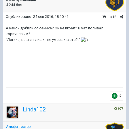
4 244 боя
Опубликовано:
24 сен 2016, 18:10:41
#12
А накой добили союзника? Он не играл? В чат поливал
коричневым?
"Логика, ваш инглишь, ты умеешь в это?!"
5
Linda102
977
Альфа-тестер