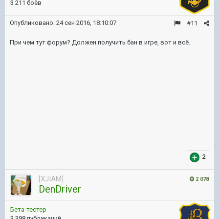
3 211 боёв
Опубликовано:
24 сен 2016, 18:10:07
#11
При чем тут форум? Должен получить бан в игре, вот и всё.
2
[XJIAM]
2 078
DenDriver
Бета-тестер
3 398 публикаций