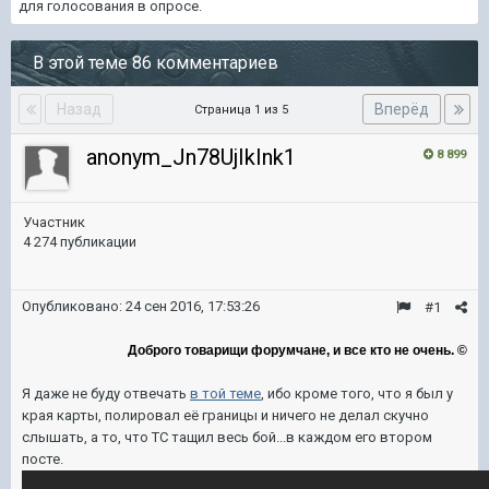
для голосования в опросе.
В этой теме 86 комментариев
Назад
Вперёд
Страница 1 из 5
anonym_Jn78UjIkInk1
8 899
Участник
4 274 публикации
Опубликовано:
24 сен 2016, 17:53:26
#1
Доброго товарищи форумчане, и все кто не очень. ©
Я даже не буду отвечать
в той теме
, ибо кроме того, что я был у
края карты, полировал её границы и ничего не делал скучно
слышать, а то, что ТС тащил весь бой...в каждом его втором
посте.