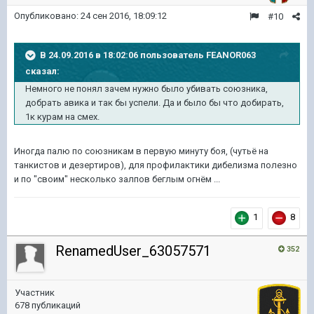
Опубликовано:
24 сен 2016, 18:09:12
#10
В 24.09.2016 в 18:02:06 пользователь FEANOR063
сказал:
Немного не понял зачем нужно было убивать союзника,
добрать авика и так бы успели. Да и было бы что добирать,
1к курам на смех.
Иногда палю по союзникам в первую минуту боя, (чутьё на
танкистов и дезертиров), для профилактики дибелизма полезно
и по "своим" несколько залпов беглым огнём ...
1
8
RenamedUser_63057571
352
Участник
678 публикаций