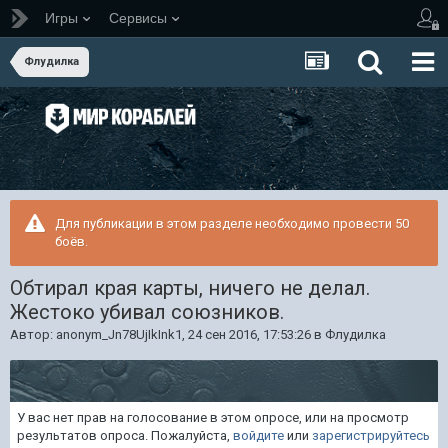
Игры
Сервисы
Флудилка
Для публикации в этом разделе необходимо провести 50
боёв.
Обтирал края карты, ничего не делал.
Жестоко убивал союзников.
Автор:
anonym_Jn78UjIkInk1
,
24 сен 2016, 17:53:26
в
Флудилка
У вас нет прав на голосование в этом опросе, или на просмотр
результатов опроса. Пожалуйста,
войдите
или
зарегистрируйтесь