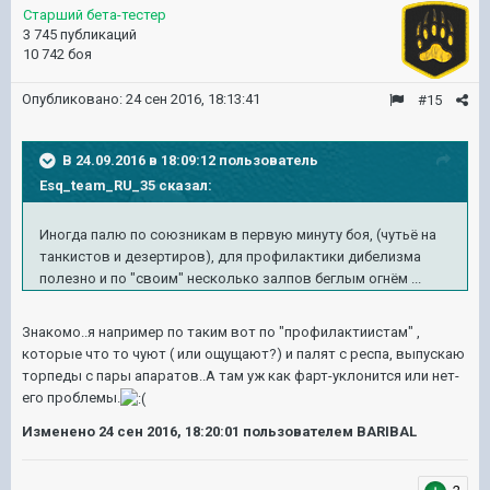
Старший бета-тестер
3 745 публикаций
10 742 боя
Опубликовано:
24 сен 2016, 18:13:41
#15
В 24.09.2016 в 18:09:12 пользователь
Esq_team_RU_35 сказал:
Иногда палю по союзникам в первую минуту боя, (чутьё на
танкистов и дезертиров), для профилактики дибелизма
полезно и по "своим" несколько залпов беглым огнём ...
Знакомо..я например по таким вот по "профилактиистам" ,
которые что то чуют ( или ощущают?) и палят с респа, выпускаю
торпеды с пары апаратов..А там уж как фарт-уклонится или нет-
его проблемы.
Изменено
24 сен 2016, 18:20:01
пользователем BARIBAL