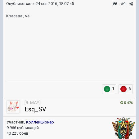
Опубликовано:
24 сен 2016, 18:07:45
#9
Красава , чё.
1
6
[9-MAY]
5 476
Esq_SV
Участник,
Коллекционер
9 966 публикаций
40 225 боёв