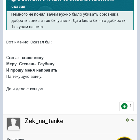
сказал:
Немного не понял зачем нужно было убивать союзника,
добрать авика и так бы успели. Да и было бы что добирать,
1к курам на смех.
Вот именно! Сказал бы :
Сознаю
свою
вину
.
Меру
.
Степень
.
Глубину
.
И
прошу
меня
направить
На текущую войну.
Да и дело с концом.
1
Zek_na_tanke
74
Участник