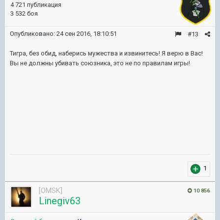
4 721 публикация
3 532 боя
Опубликовано:
24 сен 2016, 18:10:51
#13
Тигра, без обид, наберись мужества и извинитесь! Я верю в Вас!
Вы не должны убивать союзника, это не по правилам игры!
1
[OMSK]
10 856
Linegiv63