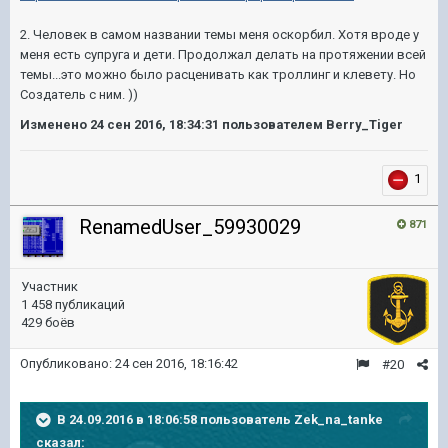
2. Человек в самом названии темы меня оскорбил. Хотя вроде у
меня есть супруга и дети. Продолжал делать на протяжении всей
темы...это можно было расценивать как троллинг и клевету. Но
Создатель с ним. ))
Изменено
24 сен 2016, 18:34:31
пользователем Berry_Tiger
1
RenamedUser_59930029
871
Участник
1 458 публикаций
429 боёв
Опубликовано:
24 сен 2016, 18:16:42
#20
В 24.09.2016 в 18:06:58 пользователь Zek_na_tanke
сказал: