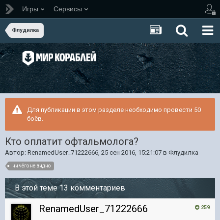
Игры
Сервисы
Флудилка
Для публикации в этом разделе необходимо провести 50
боёв.
Кто оплатит офтальмолога?
Автор:
RenamedUser_71222666
,
25 сен 2016, 15:21:07
в
Флудилка
ни чёго не видно
В этой теме 13 комментариев
RenamedUser_71222666
259