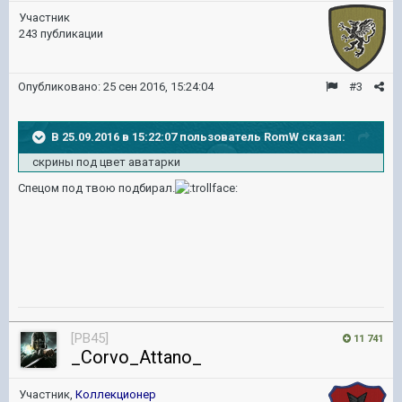
Участник
243 публикации
Опубликовано:
25 сен 2016, 15:24:04
#3
В 25.09.2016 в 15:22:07 пользователь RomW сказал:
скрины под цвет аватарки
Спецом под твою подбирал.
[PB45]
11 741
_Corvo_Attano_
Участник,
Коллекционер