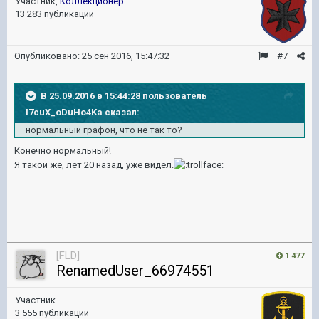
Участник,
Коллекционер
13 283 публикации
Опубликовано:
25 сен 2016, 15:47:32
#7
В 25.09.2016 в 15:44:28 пользователь
I7cuX_oDuHo4Ka сказал:
нормальный графон, что не так то?
Конечно нормальный!
Я такой же, лет 20 назад, уже видел.
[FLD]
1 477
RenamedUser_66974551
Участник
3 555 публикаций