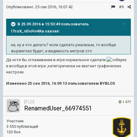
Опубликовано:
25 сен 2016, 16:01:42
#9
В 25.09.2016 в 15:53:49 пользователь
I7cuX_oDuHo4Ka сказал:
не, ну а что делать? если сделать реализьм, то вообще
вырвиглаз будет, и видимость метров сто
Да хотя бы сглаживание в игре нормальное сделали.
и вообще,в этой игре ,категорически не хватает графических
настроек.
Изменено
25 сен 2016, 16:09:13
пользователем BYBLOS
[FLD]
1 477
RenamedUser_66974551
Участник
3 555 публикаций
133 боя