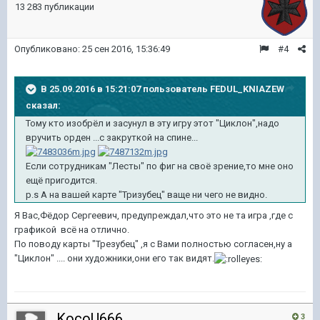
13 283 публикации
Опубликовано:
25 сен 2016, 15:36:49
#4
В 25.09.2016 в 15:21:07 пользователь FEDUL_KNIAZEW
сказал:
Тому кто изобрёл и засунул в эту игру этот "Циклон",надо
вручить орден ...с закруткой на спине...
Если сотрудникам "Лесты" по фиг на своё зрение,то мне оно
ещё пригодится.
p.s А на вашей карте "Тризубец" ваще ни чего не видно.
Я Вас,Фёдор Сергеевич, предупреждал,что это не та игра ,где с
графикой всё на отлично.
По поводу карты "Трезубец" ,я с Вами полностью согласен,ну а
"Циклон" .... они художники,они его так видят.
KocoU666
3