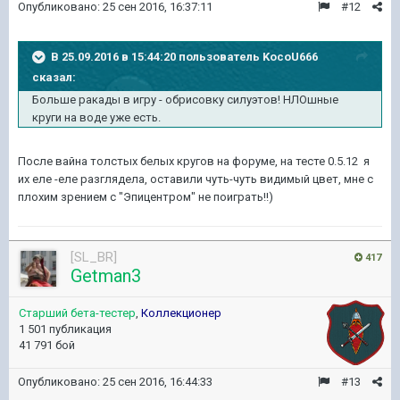
Опубликовано:
25 сен 2016, 16:37:11
#12
В 25.09.2016 в 15:44:20 пользователь KocoU666
сказал:
Больше ракады в игру - обрисовку силуэтов! НЛОшные
круги на воде уже есть.
После вайна толстых белых кругов на форуме, на тесте 0.5.12 я
их еле -еле разглядела, оставили чуть-чуть видимый цвет, мне с
плохим зрением с "Эпицентром" не поиграть!!)
[SL_BR]
417
Getman3
Старший бета-тестер
,
Коллекционер
1 501 публикация
41 791 бой
Опубликовано:
25 сен 2016, 16:44:33
#13