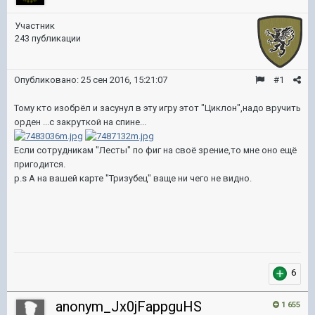
Участник
243 публикации
Опубликовано:
25 сен 2016, 15:21:07
#1
Тому кто изобрёл и засунул в эту игру этот "Циклон",надо вручить
орден ...с закруткой на спине...
Если сотрудникам "Лесты" по фиг на своё зрение,то мне оно ещё
пригодится.
p.s А на вашей карте "Тризубец" ваще ни чего не видно.
6
anonym_Jx0jFappguHS
1 655