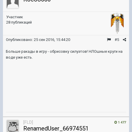
Участник
28 публикаций
Опубликовано:
25 сен 2016, 15:44:20
#5
Больше ракады в игру - обрисовку силуэтов! НЛОшные круги на
воде уже есть.
[FLD]
1 477
RenamedUser_66974551