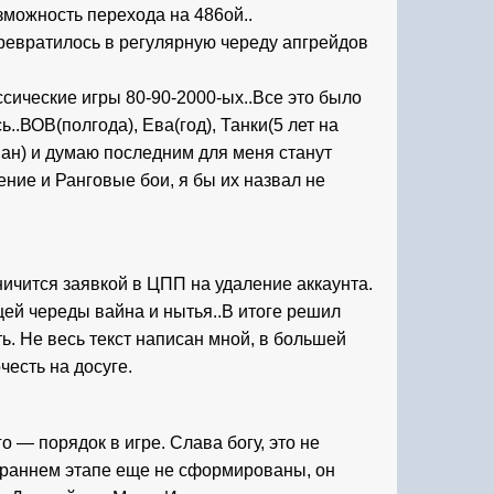
зможность перехода на 486ой..
ревратилось в регулярную череду апгрейдов 
ссические игры 80-90-2000-ых..Все это было 
.ВОВ(полгода), Ева(год), Танки(5 лет на 
н) и думаю последним для меня станут 
ие и Ранговые бои, я бы их назвал не 
ничится заявкой в ЦПП на удаление аккаунта. 
ей череды вайна и нытья..В итоге решил 
. Не весь текст написан мной, в большей 
честь на досуге.
 — порядок в игре. Слава богу, это не 
на раннем этапе еще не сформированы, он 