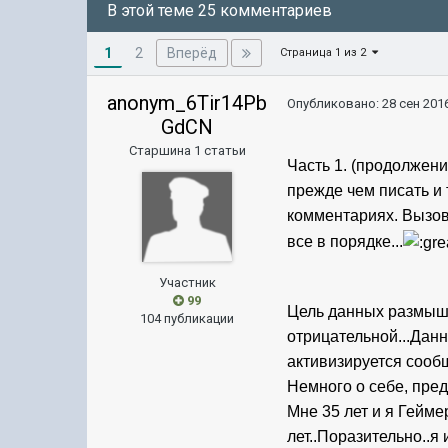
В этой теме 25 комментариев
1
Вперёд
2
Страница 1 из 2
anonym_6Tir14Pb
Опубликовано:
28 сен 2016
GdCN
Старшина 1 статьи
Часть 1. (продолжени
прежде чем писать и
комментариях. Вызов
все в порядке...
Участник
99
Цель данных размышле
104 публикации
отрицательной...Данн
активизируется сооб
Немного о себе, пре
Мне 35 лет и я Гейме
лет..Поразительно..я