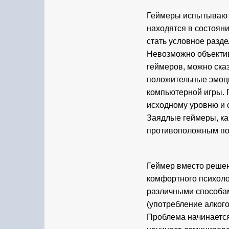
Геймеры испытывают у
находятся в состоян
стать условное разд
Невозможно объектив
геймеров, можно сказ
положительные эмоци
компьютерной игры. П
исходному уровню и 
Заядлые геймеры, как
противоположным пол
Геймер вместо решен
комфортного психоло
различными способам
(употребление алкого
Проблема начинается 