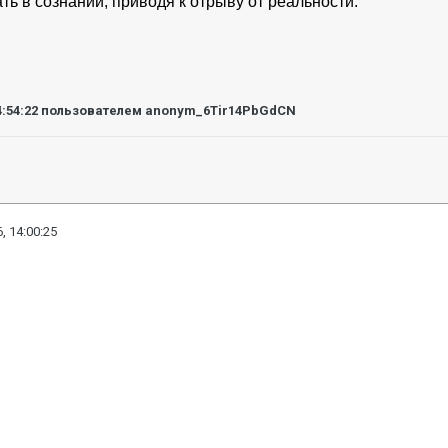
ь в сознании, приводя к отрыву от реальности.
4:54:22
пользователем anonym_6Tir14PbGdCN
, 14:00:25