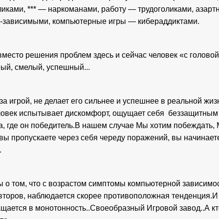
иками, *** — наркоманами, работу — трудоголиками, азарт
-зависимыми, компьютерные игры — кибераддиктами. 
место решения проблем здесь и сейчас человек «с головой» 
ый, смелый, успешный...
а игрой, не делает его сильнее и успешнее в реальной жиз
ловек испытывает дискомфорт, ощущает себя  беззащитным в
да, где он победитель.В нашем случае Мы хотим побеждать,
вы пропускаете через себя череду поражений, вы начинаете
.
ы о том, что с возрастом симптомы компьютерной зависимос
второв, наблюдается скорее противоположная тенденция.И п
щается в монотонность..Своеобразный Игровой завод..А кт