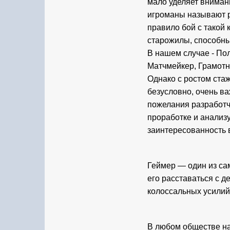
мало уделяет внимани
игроманы называют ра
правило бой с такой
старожилы, способны
В нашем случае - По
Матчмейкер, Грамотн
Однако с ростом стаж
безусловно, очень в
пожелания разработч
проработке и анализу
заинтересованность 
Геймер — один из са
его расставаться с д
колоссальных усилий,
В любом обществе нах