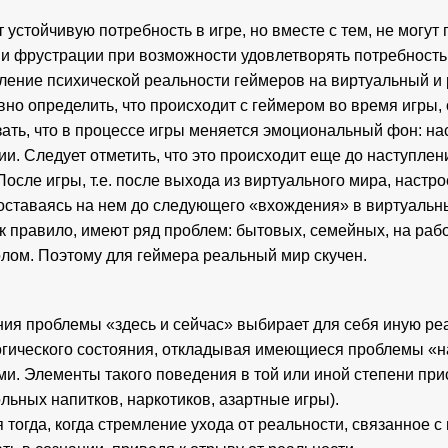
стойчивую потребность в игре, но вместе с тем, не могут п
ии фрустрации при возможности удовлетворять потребность
еление психической реальности геймеров на виртуальный и
но определить, что происходит с геймером во время игры,
ать, что в процессе игры меняется эмоциональный фон: на
и. Следует отметить, что это происходит еще до наступлен
осле игры, т.е. после выхода из виртуального мира, настро
оставаясь на нем до следующего «вхождения» в виртуальн
 правило, имеют ряд проблем: бытовых, семейных, на работ
ом. Поэтому для геймера реальный мир скучен.
ия проблемы «здесь и сейчас» выбирает для себя иную реа
гического состояния, откладывая имеющиеся проблемы «на
и. Элементы такого поведения в той или иной степени при
льных напитков, наркотиков, азартные игры).
тогда, когда стремление ухода от реальности, связанное с