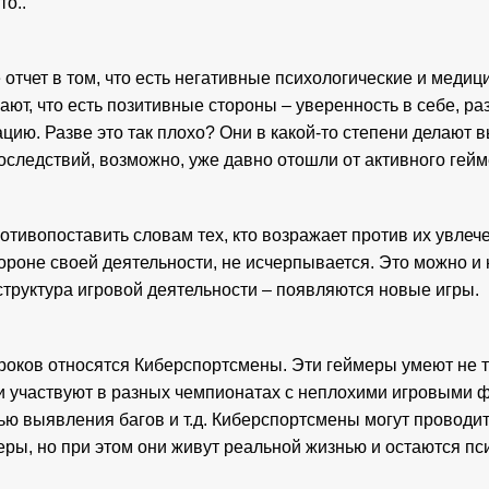
то..
отчет в том, что есть негативные психологические и медици
ют, что есть позитивные стороны – уверенность в себе, р
цию. Разве это так плохо? Они в какой-то степени делают вы
оследствий, возможно, уже давно отошли от активного гейм
отивопоставить словам тех, кто возражает против их увлече
ороне своей деятельности, не исчерпывается. Это можно и 
структура игровой деятельности – появляются новые игры.
роков относятся Киберспортсмены. Эти геймеры умеют не то
и участвуют в разных чемпионатах с неплохими игровыми фо
ью выявления багов и т.д. Киберспортсмены могут проводит
еры, но при этом они живут реальной жизнью и остаются п