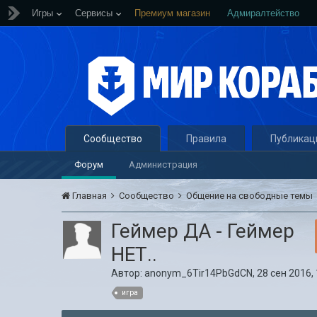
Игры
Сервисы
Премиум магазин
Адмиралтейство
Сообщество
Правила
Публикац
Форум
Администрация
Главная
Сообщество
Общение на свободные темы
Геймер ДА - Геймер
НЕТ..
Автор:
anonym_6Tir14PbGdCN
,
28 сен 2016,
игра