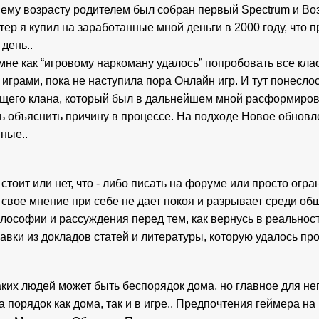
шему возрасту родителем был собран первый Spectrum и Во
р я купил на заработанные мной деньги в 2000 году, что п
 день..
 мне как “игровому наркоману удалось” попробовать все кла
рами, пока не наступила пора Онлайн игр. И тут понеслось.
его клана, который был в дальнейшем мной расформирова
 объяснить причину в процессе. 
На подходе Новое обновлен
ные..
 стоит или нет, что - либо писать на форуме или просто огра
свое мнение при себе не дает покоя и разрывает среди общ
ософии и рассуждения перед тем, как вернусь в реальность
авки из докладов статей и литературы, которую удалось про
аких людей может быть беспорядок дома, но главное для него
за порядок как дома, так и в игре.. Предпочтения геймера 