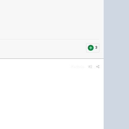
3
Жалоба
#2