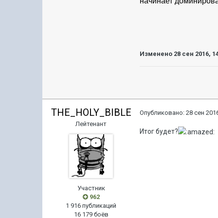
начинает доминироват
Изменено
28 сен 2016, 1
THE_HOLY_BIBLE
Опубликовано:
28 сен 2016
Лейтенант
Итог будет?
Участник
962
1 916 публикаций
16 179 боёв