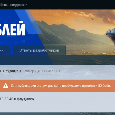
Центр поддержки
ии
Ответы разработчиков
Флудилка
Геймер ДА - Геймер НЕТ..
Для публикации в этом разделе необходимо провести 50 боёв.
 13:53:40
в
Флудилка