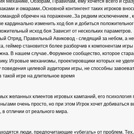
я Механике, Обзорам, Правилам, ему хочется всего и сраз
ками и омарами..Основной контингент таких игроков вносит
 командой обречен на поражение..За редким исключением , 
е кардинально изменить ход боя и добиться положительного
ложительный исход боя Зависит от нескольких параметров.
ый Отряд, Правильный Авиковод - следящий за небом, а не
а, геймер становится более разборчив к компонентам игры и 
ажна. В нашем случае..Форумное сообщество, которое стара
ику. Игровые механизмы, проектировщики которых не удел
 поведения целевой аудитории игры, не способны завоеват
в такой игре на длительное время
мых желанных клиентов игровых кампаний, его психология п
еньгами очень просто, но при этом Игрок хочет добиваться в
 в отличии от реального мира.
одятся люди, предпочитающие «убегать» от проблем. Тех, кт