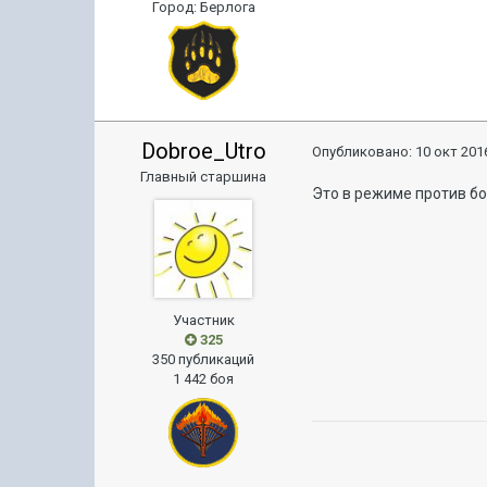
Город
:
Берлога
Dobroe_Utro
Опубликовано:
10 окт 2016
Главный старшина
Это в режиме против б
Участник
325
350 публикаций
1 442 боя