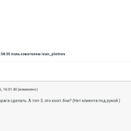
:58:55
пользователем ivan_pletnev
, 16:01:40
(изменено)
рага сделать. А топ-3, это кооп. бои? (Нeт клиента под рукой.)