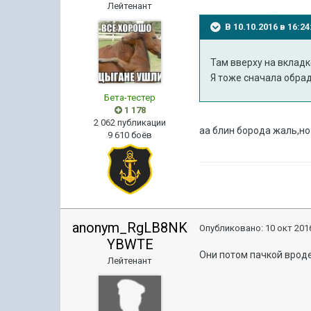
Лейтенант
В 10.10.2016 в 16:
Там вверху на вкладк
Я тоже сначала обрад
Бета-тестер
1 178
2 062 публикации
аа блин борода жаль,но
9 610 боёв
anonym_RgLB8NK
Опубликовано:
10 окт 2016
YBWTE
Они потом пачкой вроде
Лейтенант