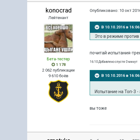
konocrad
Опубликовано:
10 окт 2016
Лейтенант
В 10.10.2016 в 16:
Это в режиме против
почитай испытания-тре
Бета-тестер
16:10 Добавлено спустя 0 минут
1 178
2 062 публикации
В 10.10.2016 в 16:
9 610 боёв
Испытание на Топ-3 -
вы тоже