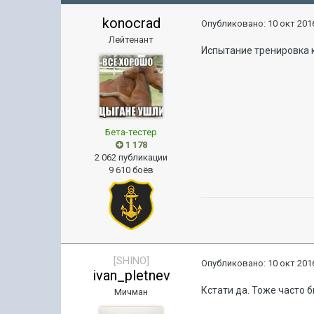
konocrad
Опубликовано:
10 окт 2016
Лейтенант
Испытание тренировка к
Бета-тестер
1 178
2 062 публикации
9 610 боёв
[SHINO]
Опубликовано:
10 окт 2016
ivan_pletnev
Кстати да. Тоже часто 
Мичман