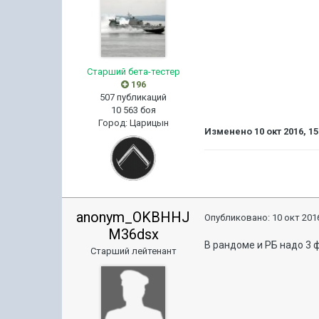
Старший бета-тестер
196
507 публикаций
10 563 боя
Город
:
Царицын
Изменено
10 окт 2016, 15
anonym_OKBHHJ
Опубликовано:
10 окт 2016
M36dsx
В рандоме и РБ надо 3 ф
Старший лейтенант