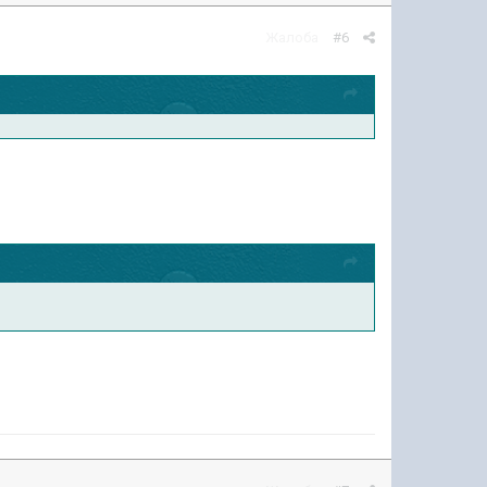
Жалоба
#6