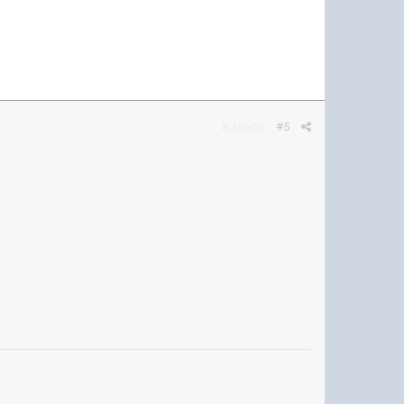
Жалоба
#5