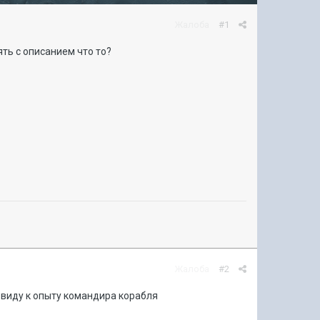
Жалоба
#1
ять с описанием что то?
Жалоба
#2
 ввиду к опыту командира корабля