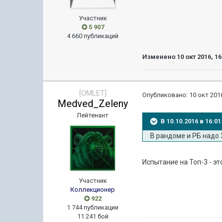
Участник
5 907
4 660 публикаций
Изменено
10 окт 2016, 16
[OMLET]
Опубликовано:
10 окт 2016
Medved_Zeleny
Лейтенант
В 10.10.2016 в 16:
В рандоме и РБ надо 3
Испытание на Топ-3 - э
Участник
Коллекционер
922
1 744 публикации
11 241 бой