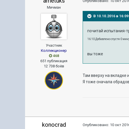
ametuks
Опубликовано:
10 окт 2016
Мичман
В 10.10.2016 в 16:
почитай испытания-
16:10 Добавлено спустя 0 мин
Участник
Коллекционер
вы тоже
468
651 публикация
12 738 боёв
Там вверху на вкладке 
Я тоже сначала обрадова
konocrad
Опубликовано:
10 окт 2016