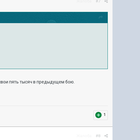
Жалоба
#7
 свои пять тысяч в предыдущем бою.
1
Жалоба
#8