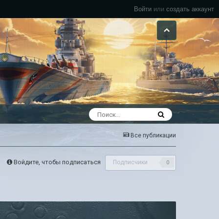
Войти
или
создать аккаунт
Все публикации
Войдите, чтобы подписаться
Подписчики
0