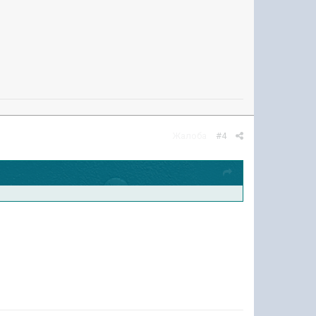
Жалоба
#4