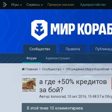
Игры
Сервисы
Премиум магазин
Адмиралтейство
Сообщество
Правила
Публикац
Форум
Администрация
Главная
Сообщество
Обсуждение Мира Кораблей
а где +50% кредитов
за бой?
Автор:
konocrad
,
10 окт 2016, 15:48:57
в
Обс
В этой теме 10 комментариев