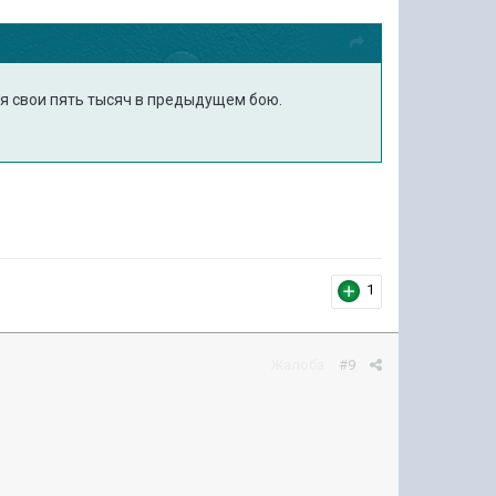
дня свои пять тысяч в предыдущем бою.
1
Жалоба
#9