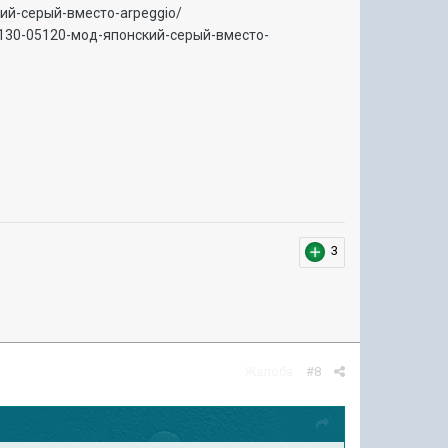
ский-серый-вместо-arpeggio/
/40130-05120-мод-японский-серый-вместо-
3
Жалоба
#8