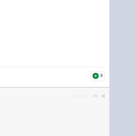
3
Жалоба
#3