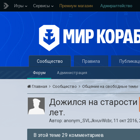
Игры
Сервисы
Премиум магазин
Адмиралтейство
Сообщество
Правила
Публикац
Форум
Администрация
Главная
Сообщество
Общение на свободные темы
Дожился на старости
лет.
Автор:
anonym_SVLJkvuvWcbr
,
11 окт 2016, 
В этой теме 29 комментариев