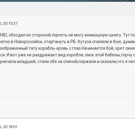
, 20:15:37
,HIEI, обходил их стороной,терпеть не могу анимэшную шнягу. Тут 
атно в Новороссийск, стартануть в РБ. Кутуза спалили в бою, думаю
зображенный тату корабль-кровь с глаз.Начинается бой, орет синяя 
я. И вот уже не раздражает вид коробля, писк этой бабены,торчу о
ничала младшей, стали обе за спиной,поржали и сказали,что я л
, 20:18:01