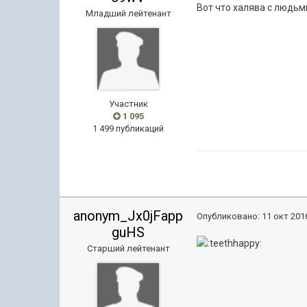
Вот что халява с людьми
Младший лейтенант
Участник
1 095
1 499 публикаций
anonym_Jx0jFapp
Опубликовано:
11 окт 2016
guHS
Старший лейтенант