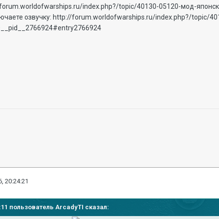
//forum.worldofwarships.ru/index.php?/topic/40130-05120-мод-япон
ючаете озвучку: http://forum.worldofwarships.ru/index.php?/topic
0__pid__2766924#entry2766924
, 20:24:21
23:11 пользователь ArcadyTI сказал: