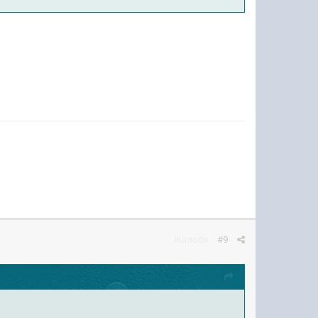
Жалоба
#9