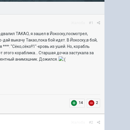
Жалоба
#1
подвалил TAKAO, я зашел в Йокоску,посмотрел,
-дай выкачу Такао,пока бой идет. В Йокоску,в бой,
***: "Сёко,сёко!!1"-кровь из ушей. Но, корабль
т этого кораблика... Старшая дочка застукала за
атентный анимэшник. Дожился.
14
2
Жалоба
#2