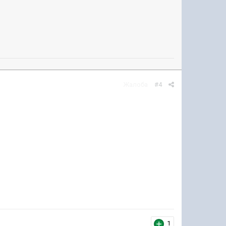
Жалоба
#4
1