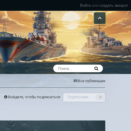
Войти
или
создать аккаунт
Все публикации
Войдите, чтобы подписаться
Подписчики
0