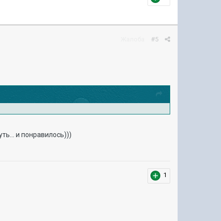
Жалоба
#5
ть... и понравилось)))
1