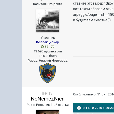
ставите этот мод: http:
Капитан 3-го ранга
вот таким образом откл
arpeggio/page__st__18
и будет вам счастье ))
Участник
Коллекционер
57 170
13 696 публикаций
18 613 боёв
Город
:
Нижний Новгород
[FRI13]
Опубликовано:
11 окт 2016
NeNemezNien
Рок-н-Рольщик 1-ой статьи
В 11.10.2016 в 20: