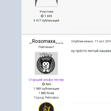
Участник
1 655
3 417 публикаций
_Rosomaxa___
Опубликовано:
11 окт 2016
Лейтенант
ну прёсто лютый зашква
Старший альфа-тестер
864
1 983 публикации
1 880 боёв
Город
:
Petroskoi