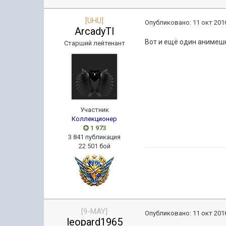
[UHU]
Опубликовано:
11 окт 2016
ArcadyTI
Вот и ещё один анимешн
Старший лейтенант
Участник
Коллекционер
1 973
3 841 публикация
22 501 бой
[9-MAY]
Опубликовано:
11 окт 2016
leopard1965