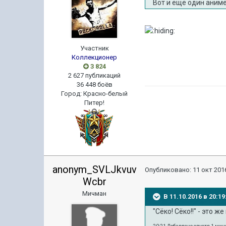
Вот и ещё один аниме
Участник
Коллекционер
3 824
2 627 публикаций
36 448 боёв
Город
:
Красно-белый
Питер!
anonym_SVLJkvuv
Опубликовано:
11 окт 2016
Wcbr
Мичман
В 11.10.2016 в 20:
"Сёко! Сёко!!" - это 