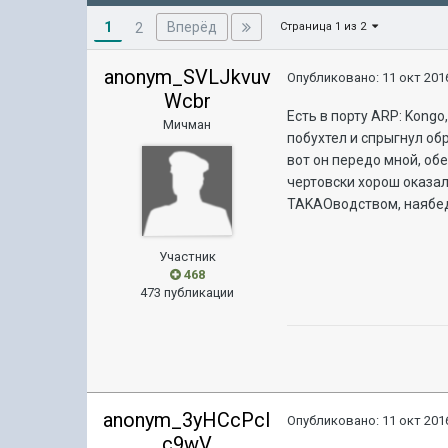
1
Вперёд
2
Страница 1 из 2
anonym_SVLJkvuv
Опубликовано:
11 окт 2016
Wcbr
Есть в порту ARP: Kongo
Мичман
побухтел и спрыгнул обр
вот он передо мной, обе
чертовски хорош оказалс
TAKAOводством, наябед
Участник
468
473 публикации
anonym_3yHCcPcI
Опубликовано:
11 окт 2016
c9wV