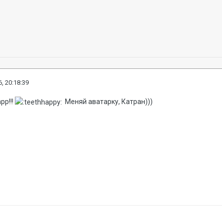
, 20:18:39
рр!!!
Меняй аватарку, Катран)))