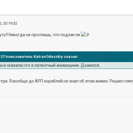
, 20:19:32
круть!! Никогда не проспишь, что подожгли
15:37 пользователь KatranOdesskiy сказал:
ли и сказали,что я латентный анимэшник. Дожился.
три. Я вообще до АРП кораблей не знал об этом анимэ. Решил гляну