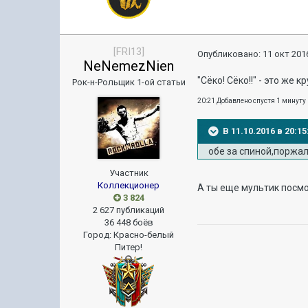
[FRI13]
Опубликовано:
11 окт 2016
NeNemezNien
"Сёко! Сёко!!" - это же 
Рок-н-Рольщик 1-ой статьи
20:21 Добавлено спустя 1 минуту
В 11.10.2016 в 20:
обе за спиной,поржа
Участник
Коллекционер
А ты еще мультик посмо
3 824
2 627 публикаций
36 448 боёв
Город
:
Красно-белый
Питер!