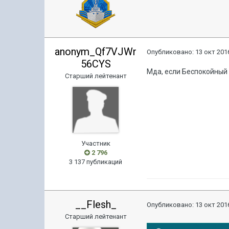
anonym_Qf7VJWr
Опубликовано:
13 окт 2016
56CYS
Мда, если Беспокойный 
Старший лейтенант
Участник
2 796
3 137 публикаций
__Flesh_
Опубликовано:
13 окт 2016
Старший лейтенант