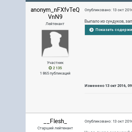
anonym_nFXfvTeQ
Опубликовано:
13 окт 2016
VnN9
Выпало из сундуков, зап
Лейтенант
Показать содерж
Участник
2 135
1 865 публикаций
Изменено
13 окт 2016, 09
__Flesh_
Опубликовано:
13 окт 2016
Старший лейтенант