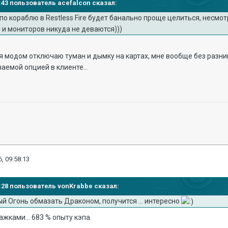
43:43 пользователь acefalcon сказал:
 по кораблю в Restless Fire будет банально проще целиться, нес
 и мониторов никуда не деваются)))
 я модом отключаю туман и дымку на картах, мне вообще без разниц
аемой опцией в клиенте...
, 09:58:13
44:28 пользователь vonKrabbe сказал:
й Огонь обмазать Драконом, получится ... интересно
жками... 683 % опыту кэпа.