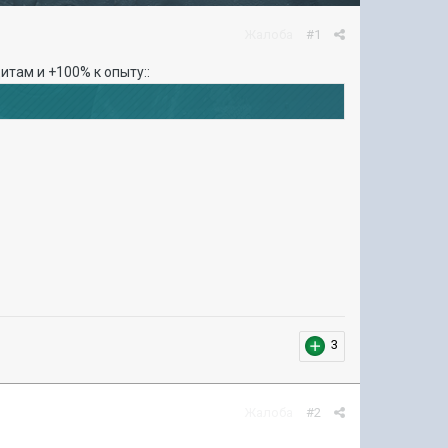
Жалоба
#1
итам и +100% к опыту::
3
Жалоба
#2