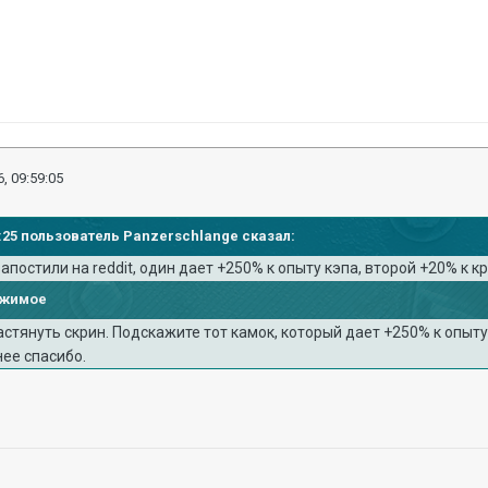
, 09:59:05
17:25 пользователь Panzerschlange сказал:
апостили на reddit, один дает +250% к опыту кэпа, второй +20% к к
ржимое
астянуть скрин. Подскажите тот камок, который дает +250% к опыту 
ее спасибо.