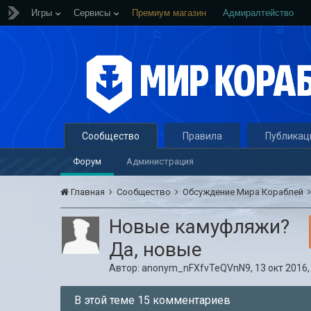
Игры
Сервисы
Премиум магазин
Адмиралтейство
Сообщество
Правила
Публикац
Форум
Администрация
Главная
Сообщество
Обсуждение Мира Кораблей
Новые камуфляжи?
Да, новые
Автор:
anonym_nFXfvTeQVnN9
,
13 окт 2016,
В этой теме 15 комментариев