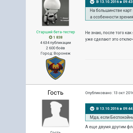
В 13.10.2016 в 09:
На большинстве карт
а особенности зрения
Старший бета-тестер
Не знаю, после того как
1 838
уже сделают это отключ
4 634 публикации
2 600 боёв
Город
:
Воронеж
Гость
Опубликовано:
13 окт 2016
В 13.10.2016 в 09:
Мда, если Беспокойны
А еще двумя другим фла
Гость