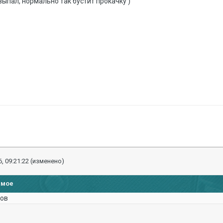
выпал, нормально так бустит прокачку )
, 09:21:22
(изменено)
имое
пов