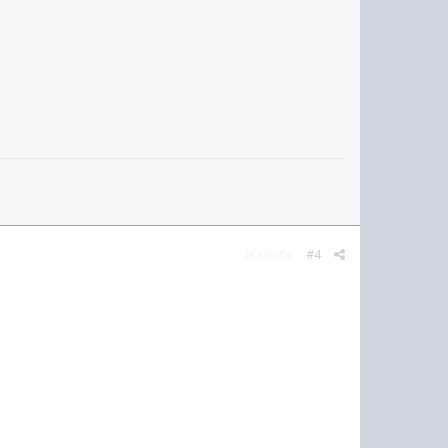
Жалоба
#4