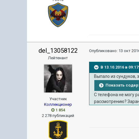
del_13058122
Опубликовано:
13 окт 2016
Лейтенант
В 13.10.2016 в 09:
Выпало из сундуков, з
Показать соде
С телефона не могу р
Участник
рассмотрению? Заран
Коллекционер
1 854
2 278 публикаций