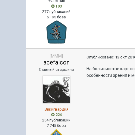
Участник
103
277 публикаций
6 195 боёв
[MMM]
Опубликовано:
13 окт 2016
acefalcon
На большинстве карт по
Главный старшина
особенности зрения и м
Викигвардия
224
254 публикации
7 745 боёв