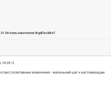
:21:54
пользователем BigBlackKoT
, 09:28:12
аботают,позитивные изменения - маленький шаг к кастомизации