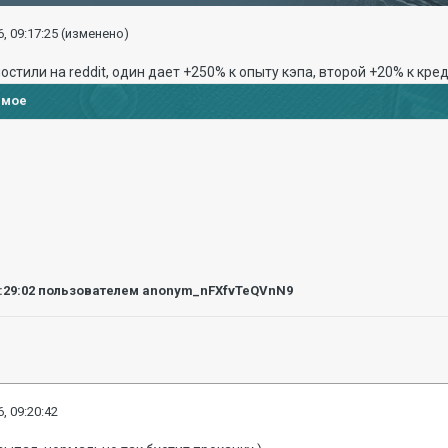
, 09:17:25
(изменено)
остили на reddit, один дает +250% к опыту кэпа, второй +20% к кред
имое
:29:02
пользователем anonym_nFXfvTeQVnN9
, 09:20:42