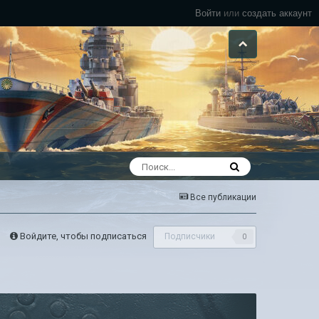
Войти
или
создать аккаунт
Все публикации
Войдите, чтобы подписаться
Подписчики
0