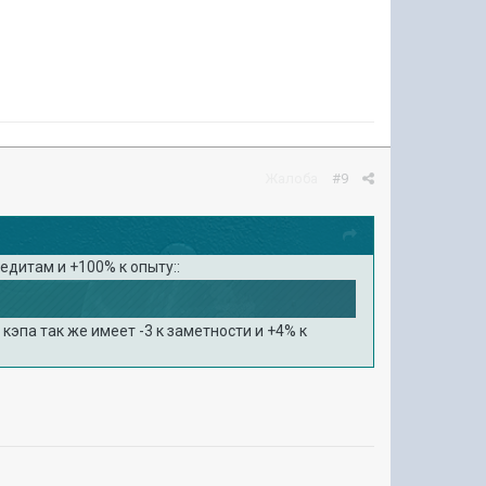
Жалоба
#9
редитам и +100% к опыту::
кэпа так же имеет -3 к заметности и +4% к