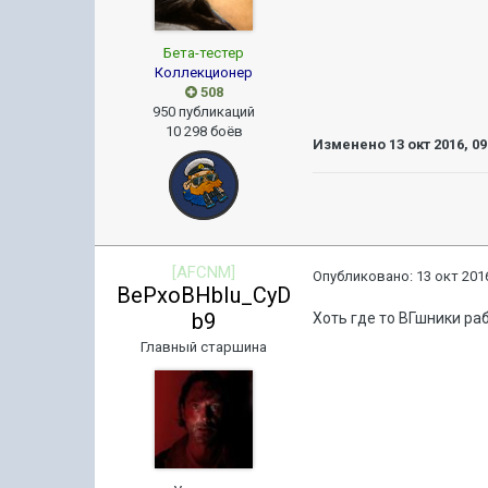
Бета-тестер
Коллекционер
508
950 публикаций
10 298 боёв
Изменено
13 окт 2016, 09
[AFCNM]
Опубликовано:
13 окт 2016
BePxoBHbIu_CyD
b9
Хоть где то ВГшники р
Главный старшина