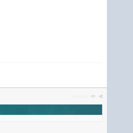
Жалоба
#3