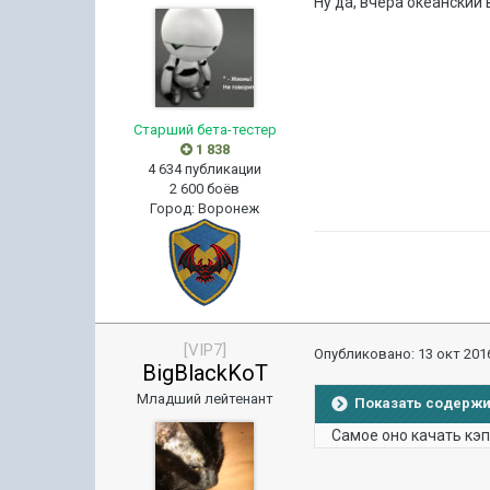
Ну да, вчера океанский 
Старший бета-тестер
1 838
4 634 публикации
2 600 боёв
Город
:
Воронеж
[VIP7]
Опубликовано:
13 окт 2016
BigBlackKoT
Младший лейтенант
Показать содерж
Самое оно качать кэ