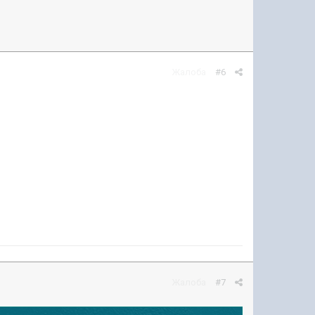
Жалоба
#6
Жалоба
#7