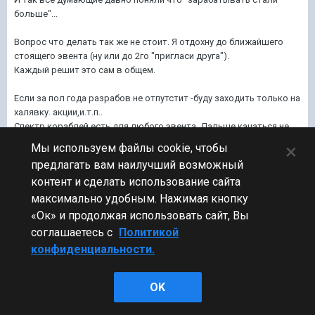
больше"...
Вопрос что делать так же не стоит. Я отдохну до ближайшего
стоящего эвента (ну или до 2го "пригласи друга").
Каждый решит это сам в общем.
Если за пол года разрабов не отпутстит -буду заходить только на
халявку. акции,и.т.п..
Спектр кораблей есть для любого эвента. Дальше качаться не
вижу смысла и нет желания.
×
Мы используем файлы cookie, чтобы
Задротить до красноты глаз я уже староват, да и привык сполна
предлагать вам наилучший возможный
получать мне пречитающееся.
контент и сделать использование сайта
максимально удобным. Нажимая кнопку
Изменено
14 окт 2016, 18:35:26
пользователем
«Ок» и продолжая использовать сайт, Вы
anonym_3Pk6uW5mAgbl
соглашаетесь с
Политикой
конфиденциальности.
anonym_9pvmq642EZE5
55
OK
Участник