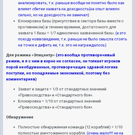
анализировать, т.к. раньше вообще не понятно было как
влияет сбитие захвата на доходность(на опыт влияло
сильно, но на доходность не замечал)
Блокировка базы (присутствие в секторе базы вместе с
противником) в течение времени, достаточного для
захвата 1 базы = 1/7 единолично захваченной базы.
(а это
походу новвоведение, т.к. раньше не было смысла стоять
на точке и дефить ее, т.к. это не награждалось)
Для режима «Эпицентр»
(это вообще противоречивый
режим, и я с ним в корне не согласен, он толкает игроков
порой необдуманные, противоречащие здравой логике
поступки, но поощряемые экономикой, поэтому без
комментариев)
Захват и защита = 1/3 от стандартных значений
«Превосходства» и «Стандартного боя».
Блокировка = 1/10 от стандартных значений
«Превосходства» и «Стандартного боя».
Обнаружение
Полностью обнаруженная команда (12 кораблей) = 1/10
полностью уничтоженного корабля.
(очень мало!!!! не на