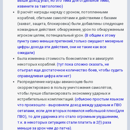
выше доход упал, но это тема для отдельной темы,
извините за тавтологию)
В расчёт награды наряду с уроном, потопленными
кораблей, сбитыми самолётами и действиями с базами
(захват, защита, блокировка) были добавлены следующие
командные действия: обнаружение, урон по обнаруженным
игроком целям, потенциальный урон.
(В общем к этому
пункту само меньше претензий,только смущают мизерные
цифры дохода эти действия, они не такие как все
ожидали)
Была изменена стоимость боекомплекта и авиагрупп
некоторых кораблей.
(тут пока сложно сказать, не
отыграл еще достаточное количество боев, чтобы судить
справедливая цифра или нет)
Распределение награды авианосцев было
скорректировано в пользу уничтожения самолётов,
чтобы лучше сбалансировать экономику ударных и
истребительных комплектаций.
(объясню простым языком
что произошло - выровняли доход между ударным и ПВО
сетапами, если для вторых появился небольшой плюс(для
ПВО), то для ударника это стало огромным ухудшением,
т.к. в некоторых ситуациях стали платить в 2(!) раза
меньше за урон чем до патча).