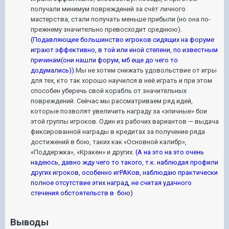
получали минимум повреждений за счёт личного
мастерства, стали получать меньше прибыли (но она по-
прежнему значительно превосходит среднюю).
(Подавляющее большинство игроков сидящих на форуме
играют эффективно, в той или иной степени, по известным
причинам(они нашли форум, мб еще до чего то
додумались)).
Мы не хотим снижать удовольствие от игры
для тех, кто так хорошо научился в неё играть и при этом
способен уберечь свой корабль от значительных
повреждений. Сейчас мы рассматриваем ряд идей,
которые позволят увеличить награду за «эпичные» бои
этой группы игроков. Один из рабочих вариантов — выдача
фиксированной награды в кредитах за получение ряда
достижений в бою, таких как «Основной калибр»,
«Поддержка», «Кракен» и других.
(А на это на это очень
надеюсь, давно жду чего то такого, т.к. наблюдая профили
других игроков, особенно игРАКов, наблюдаю практически
полное отсутствие этих наград, не считая удачного
стечения обстоятельств в бою)
Выводы