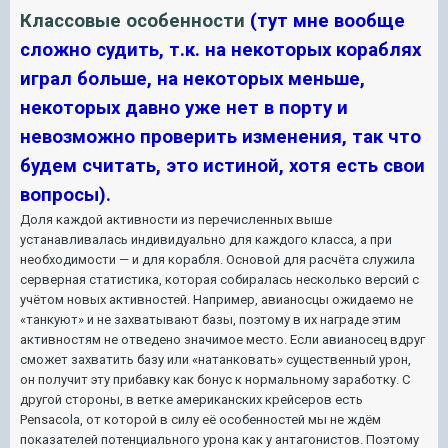
Классовые особенности
(тут мне вообще
сложно судить, т.к. на некоторых кораблях
играл больше, на некоторых меньше,
некоторых давно уже нет в порту и
невозможно проверить изменения, так что
будем считать, это истиной, хотя есть свои
вопросы).
Доля каждой активности из перечисленных выше
устанавливалась индивидуально для каждого класса, а при
необходимости — и для корабля. Основой для расчёта служила
серверная статистика, которая собиралась несколько версий с
учётом новых активностей. Например, авианосцы ожидаемо не
«танкуют» и не захватывают базы, поэтому в их награде этим
активностям не отведено значимое место. Если авианосец вдруг
сможет захватить базу или «натанковать» существенный урон,
он получит эту прибавку как бонус к нормальному заработку. С
другой стороны, в ветке американских крейсеров есть
Pensacola, от которой в силу её особенностей мы не ждём
показателей потенциального урона как у антагонистов. Поэтому