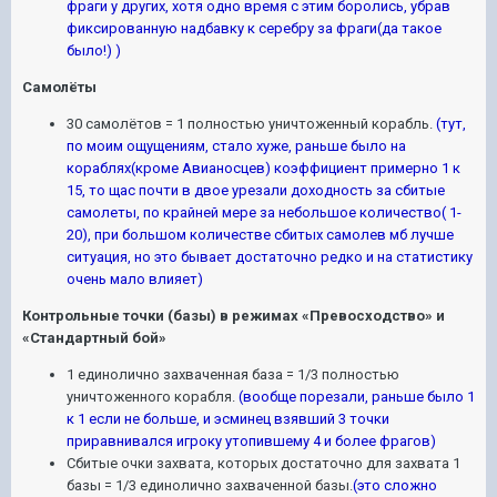
фраги у других, хотя одно время с этим боролись, убрав
фиксированную надбавку к серебру за фраги(да такое
было!) )
Самолёты
30 самолётов = 1 полностью уничтоженный корабль.
(тут,
по моим ощущениям, стало хуже, раньше было на
кораблях(кроме Авианосцев) коэффициент примерно 1 к
15, то щас почти в двое урезали доходность за сбитые
самолеты, по крайней мере за небольшое количество( 1-
20), при большом количестве сбитых самолев мб лучше
ситуация, но это бывает достаточно редко и на статистику
очень мало влияет)
Контрольные точки (базы) в режимах «Превосходство» и
«Стандартный бой»
1 единолично захваченная база = 1/3 полностью
уничтоженного корабля.
(вообще порезали, раньше было 1
к 1 если не больше, и эсминец взявший 3 точки
приравнивался игроку утопившему 4 и более фрагов)
Сбитые очки захвата, которых достаточно для захвата 1
базы = 1/3 единолично захваченной базы.
(это сложно