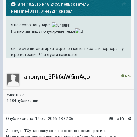
В 14.10.2016 в 18:24:55 пользователь
RenamedUser_71442211 сказал:
я не особо популярен
Но иногда пишу популярные темы
ой не смеши. аватарка, скрещенная из пирата и варвара, ну
и регистрация 31 августа намекают.
anonym_3Pk6uW5mAgbl
575
Участник
1 184 публикации
Опубликовано:
14 окт 2016, 18:32:06
#10
За труды ТСу плюсану хотя не стоило время тратить.
И так все думающие давно поняли что "зарабатывать стали