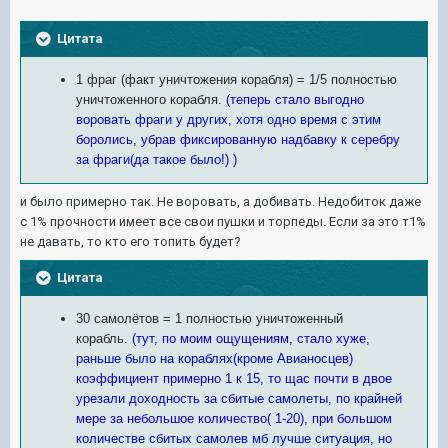
Цитата
1 фраг (факт уничтожения корабля) = 1/5 полностью
уничтоженного корабля.
(теперь стало выгодно
воровать фраги у других, хотя одно время с этим
боролись, убрав фиксированную надбавку к серебру
за фраги(да такое было!) )
и было примерно так. Не воровать, а добивать. Недобиток даже
с 1% прочности имеет все свои пушки и торпеды. Если за это т1%
не давать, то кто его топить будет?
Цитата
30 самолётов = 1 полностью уничтоженный
корабль.
(тут, по моим ощущениям, стало хуже,
раньше было на кораблях(кроме Авианосцев)
коэффициент примерно 1 к 15, то щас почти в двое
урезали доходность за сбитые самолеты, по крайней
мере за небольшое количество( 1-20), при большом
количестве сбитых самолев мб лучше ситуация, но