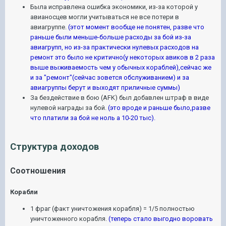
Была исправлена ошибка экономики, из-за которой у
авианосцев могли учитываться не все потери в
авиагруппе.
(этот момент вообще не понятен, разве что
раньше были меньше-больше расходы за бой из-за
авиагрупп, но из-за практически нулевых расходов на
ремонт это было не критично(у некоторых авиков в 2 раза
выше выживаемость чем у обычных кораблей),сейчас же
и за "ремонт"(сейчас зовется обслуживанием) и за
авиагруппы берут и выходят приличные суммы)
За бездействие в бою (AFK) был добавлен штраф в виде
нулевой награды за бой.
(это вроде и раньше было,разве
что платили за бой не ноль а 10-20 тыс).
Структура доходов
Соотношения
Корабли
1 фраг (факт уничтожения корабля) = 1/5 полностью
уничтоженного корабля.
(теперь стало выгодно воровать