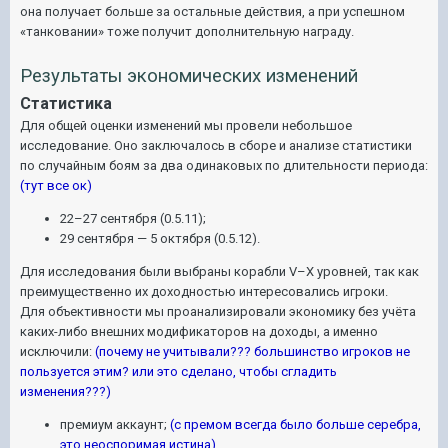
она получает больше за остальные действия, а при успешном
«танковании» тоже получит дополнительную награду.
Результаты экономических изменений
Статистика
Для общей оценки изменений мы провели небольшое
исследование. Оно заключалось в сборе и анализе статистики
по случайным боям за два одинаковых по длительности периода:
(тут все ок)
22–27 сентября (0.5.11);
29 сентября — 5 октября (0.5.12).
Для исследования были выбраны корабли V–X уровней, так как
преимущественно их доходностью интересовались игроки.
Для объективности мы проанализировали экономику без учёта
каких-либо внешних модификаторов на доходы, а именно
исключили:
(почему не учитывали??? большинство игроков не
пользуется этим? или это сделано, чтобы сгладить
изменения???)
премиум аккаунт;
(с премом всегда было больше серебра,
это неоспоримая истина)