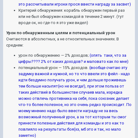
это рассчитывали игроки прося ввести награду за засвет)
Критерий обнаружения: корабль обнаружен первый раз
или не был обнаружен командой в течение 2 минут. (тут
вроде ок, но где-то я это уже видел)
Урон по обнаруженным целям и потенциальный урон
Считаются в абсолютных, а не относительных значениях. В
среднем:
урон по обнаружению — 2% доходов;
(опять таки, что за
цифры???? 2% от каких доходов? и маловато как по мне)
потенциальный урон — 15% доходов.
(вообще считаю эту
задумку важной и нужной, но то что ввели это фейл - надо
идти бездумно получать урон, и чем дольше проживешь
тем больше насыпят(но не всегда!), при этом польза от
таких действий в большинстве случаев мала, изредка
можно отвлечь противника на себя, пока союзник делает
что-то более полезное, но это очень редко происходит. По
моему мнению надо было ввести награду не за весь
возможный полученный урон, а за тот которым ты смог
принести полезные действия для команды и это как то
повлияло на результаты боя(хз, мб это и так, но мало
заметно)