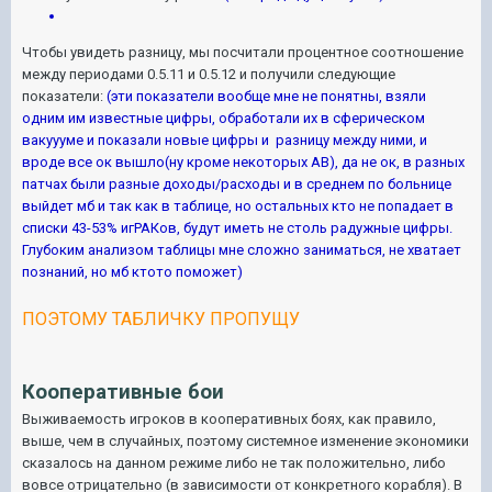
Чтобы увидеть разницу, мы посчитали процентное соотношение
между периодами 0.5.11 и 0.5.12 и получили следующие
показатели:
(эти показатели вообще мне не понятны, взяли
одним им известные цифры, обработали их в сферическом
вакуууме и показали новые цифры и разницу между ними, и
вроде все ок вышло(ну кроме некоторых АВ), да не ок, в разных
патчах были разные доходы/расходы и в среднем по больнице
выйдет мб и так как в таблице, но остальных кто не попадает в
списки 43-53% игРАКов, будут иметь не столь радужные цифры.
Глубоким анализом таблицы мне сложно заниматься, не хватает
познаний, но мб ктото поможет)
ПОЭТОМУ ТАБЛИЧКУ ПРОПУЩУ
Кооперативные бои
Выживаемость игроков в кооперативных боях, как правило,
выше, чем в случайных, поэтому системное изменение экономики
сказалось на данном режиме либо не так положительно, либо
вовсе отрицательно (в зависимости от конкретного корабля). В