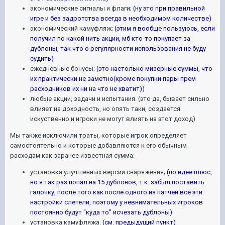
экономические сигналы и флаги;
(ну это при правильной
игре и без задротства всегда в необходимом количестве)
экономический камуфляж;
(этим я вообще пользуюсь, если
получил по какой нить акции, мб кто-то покупает за
дублоны, так что о регулярности использования не буду
судить)
ежедневные бонусы;
(это настолько мизерные суммы, что
их практически не заметно(кроме покупки пары прем
расходников их ни на что не хватит))
любые акции, задачи и испытания. (это да, бывает сильно
влияет на доходность, но опять таки, создается
искуственно и игроки не могут влиять на этот доход)
Мы также исключили траты, которые игрок определяет
самостоятельно и которые добавляются к его обычным
расходам как заранее известная сумма:
установка улучшенных версий снаряжения;
(по идее плюс,
но я так раз попал на 15 дублонов, т.к. забыл поставить
галочку, после того как после одного из патчей все эти
настройки слетели, поэтому у невнимательных игроков
постоянно будут "куда то" исчезать дублоны)
установка камуфляжа.
(см. предыдущий пункт)