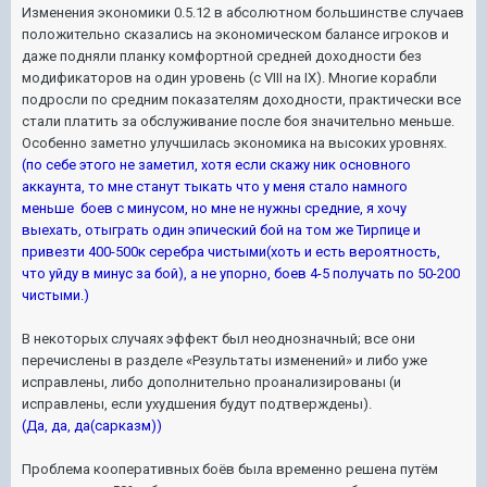
Изменения экономики 0.5.12 в абсолютном большинстве случаев
положительно сказались на экономическом балансе игроков и
даже подняли планку комфортной средней доходности без
модификаторов на один уровень (с VIII на IX). Многие корабли
подросли по средним показателям доходности, практически все
стали платить за обслуживание после боя значительно меньше.
Особенно заметно улучшилась экономика на высоких уровнях.
(по себе этого не заметил, хотя если скажу ник основного
аккаунта, то мне станут тыкать что у меня стало намного
меньше боев с минусом, но мне не нужны средние, я хочу
выехать, отыграть один эпический бой на том же Тирпице и
привезти 400-500к серебра чистыми(хоть и есть вероятность,
что уйду в минус за бой), а не упорно, боев 4-5 получать по 50-200
чистыми.)
В некоторых случаях эффект был неоднозначный; все они
перечислены в разделе «Результаты изменений» и либо уже
исправлены, либо дополнительно проанализированы (и
исправлены, если ухудшения будут подтверждены).
(Да, да, да(сарказм))
Проблема кооперативных боёв была временно решена путём