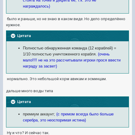
стоять на точке и дефить ее, т.к. это не
награждалось)
было и раньше, но не знаю в каком виде. Но дело определённо
нужное.
Цитата
Полностью обнаруженная команда (12 кораблей) =
1/10 полностью уничтоженного корабля.
(очень
мало!!!! не на это рассчитывали игроки прося ввести
награду за засвет)
нормально. Это небольшой корм авикам и эсминцам.
дальше много воды типа
Цитата
премиум аккаунт;
(с премом всегда было больше
серебра, это неоспоримая истина)
Ну и что? И сейчас так.