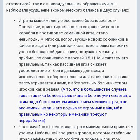
статистикой, так и с индивидуальными обращениями, мы
наблюдали ухудшение экономического баланса в двух случаях:
Игра на максимальную экономию боеспособности.
Поведение, ориентированное на сохранение своего
корабля в противовес командной игре, стало
невыгодным. Игроки, использующие своих союзников в
качестве щита (или разведчиков, помогающих наносить
урон с безопасной дистанции), получают меньшую
прибыль по сравнению с версией 0.5.11. Мы считаем это
правильным, так как пассивная игра снижает
удовольствие от боя и динамику для всех, а
исключительно оборонительная или «инвизная» тактика
рассматривается и нами, и абсолютным большинством
игроков как вредная.
(А то, что в большинстве случаев
такая тактика более эффективна в бою не учитывается, с
этим надо боротся путем изменением механик игры, а не
экономики, но увы это поднимет огромный вайн, мб и
правильный,но некоторые механики требуют
переработки)
Чрезвычайно эффективная игра с минимальным принятым
уроном. Небольшой процент игроков, которые стабильно
играли эффективно, способствуя победе, и при этом