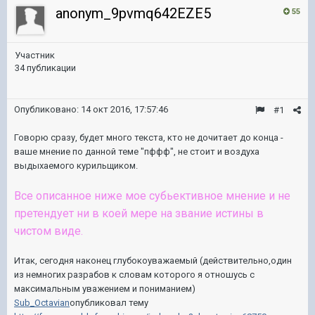
anonym_9pvmq642EZE5
55
Участник
34 публикации
Опубликовано:
14 окт 2016, 17:57:46
#1
Говорю сразу, будет много текста, кто не дочитает до конца -
ваше мнение по данной теме "пффф", не стоит и воздуха
выдыхаемого курильщиком.
Все описанное ниже мое субьективное мнение и не
претендует ни в коей мере на звание истины в
чистом виде.
Итак, сегодня наконец глубокоуважаемый (действительно,один
из немногих разрабов к словам которого я отношусь с
максимальным уважением и пониманием)
Sub_Octavian
опубликовал тему