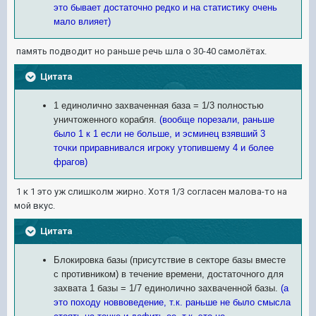
это бывает достаточно редко и на статистику очень
мало влияет)
память подводит но раньше речь шла о 30-40 самолётах.
Цитата
1 единолично захваченная база = 1/3 полностью
уничтоженного корабля.
(вообще порезали, раньше
было 1 к 1 если не больше, и эсминец взявший 3
точки приравнивался игроку утопившему 4 и более
фрагов)
1 к 1 это уж слишколм жирно. Хотя 1/3 согласен малова-то на
мой вкус.
Цитата
Блокировка базы (присутствие в секторе базы вместе
с противником) в течение времени, достаточного для
захвата 1 базы = 1/7 единолично захваченной базы.
(а
это походу новвоведение, т.к. раньше не было смысла