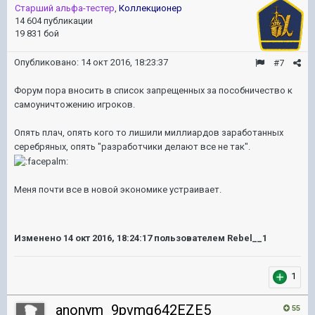
Старший альфа-тестер
,
Коллекционер
14 604 публикации
19 831 бой
Опубликовано:
14 окт 2016, 18:23:37
#7
Форум пора вносить в список запрещенных за пособничество к
самоуничтожению игроков.
Опять плач, опять кого то лишили миллиардов заработанных
серебряных, опять "разработчики делают все не так".
Меня почти все в новой экономике устраивает.
Изменено
14 окт 2016, 18:24:17
пользователем Rebel__1
1
anonym_9pvmq642EZE5
55