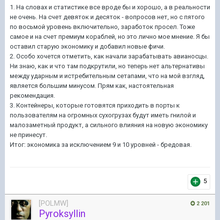
1. На словах и статистике все вроде бы и хорошо, а в реальности
не очень
. Н
а счет девяток и десяток - вопросов нет, но с пятого
по восьмой уровень включительно, заработок просел.
Тоже
самое
и на счет премиум кораблей, но это лично мое мнение. Я бы
оставил старую экономику и добавил новые фичи.
2. Особо хочется отметить, как начали зарабатывать авианосцы.
Ни знаю, как и что там подкрутили, но теперь нет альтернативы
между ударным и истребительным
сетапами
,
что
на мой взгляд,
является большим минусом.
Прям
как, настоятельная
рекомендация.
3. Контейнеры, которые готовятся приходить в порты к
пользователям на огромных сухогрузах будут иметь гнилой и
малозаметный продукт, а сильного влияния на новую экономику
не принесут.
Итог: экономика за исключением 9 и 10 уровней - бредовая.
5
[POLMW]
2 201
Pyroksyllin