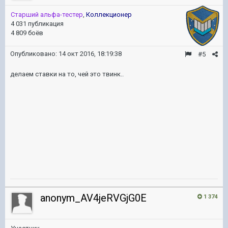
Старший альфа-тестер
,
Коллекционер
4 031 публикация
4 809 боёв
Опубликовано:
14 окт 2016, 18:19:38
#5
делаем ставки на то, чей это твинк..
anonym_AV4jeRVGjG0E
1 374