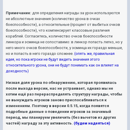
Примечание:
для определения награды за урон используются
не абсолютные значения (количество урона в очках
боеспособности), а относительные (процент от выбитых очков
боеспособности), что компенсирует классовые различия
кораблей. Согласитесь, количество очков боеспособности
линкора и эсминца не сопоставимо: в линкор попасть легко, но у
него много очков боеспособности, у эсминца их гораздо меньше,
но и попасть в него гораздо сложнее.
(опять же, правильная
идея, но пока игроки не будут видеть значения этого
относительного урона, они не будут понимать как он влияет на
доходность)
Низкая доля урона по обнаружению, которая проявилась
после выхода версии, нас не устраивает, однако мы не
хотим ещё раз перераспределять структуру награды, чтобы
не вынуждать игроков заново приспосабливаться к
изменениям. Поэтому в версии 0.5.15, когда появятся
подробные данные о поведении игроков за значимый
период, мы планируем увеличить (без вычетов из других
частей) награду за эту активность.
(будем надеяться)