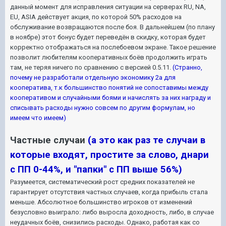
данный момент для исправления ситуации на серверах RU, NA,
EU, ASIA действует акция, по которой 50% расходов на
обслуживание возвращаются после боя. В дальнейшем (по плану
в ноябре) этот бонус будет переведён в скидку, которая будет
корректно отображаться на послебоевом экране. Такое решение
позволит любителям кооперативных боёв продолжить играть
там, не теряя ничего по сравнению с версией 0.5.11.
(Странно,
почему не разработали отдельную экономику 2а для
кооператива, т.к большинство понятий не сопоставимы между
кооперативом и случайными боями и начислять за них награду и
списывать расходы нужно совсем по другим формулам, но
имеем что имеем)
Частные случаи
(а это как раз те случаи в
которые входят, простите за слово, днари
с ПП 0-44%, и "папки" с ПП выше 56%)
Разумеется, систематический рост средних показателей не
гарантирует отсутствия частных случаев, когда прибыль стала
меньше. Абсолютное большинство игроков от изменений
безусловно выиграло: либо выросла доходность, либо, в случае
неудачных боёв, снизились расходы. Однако, работая как со