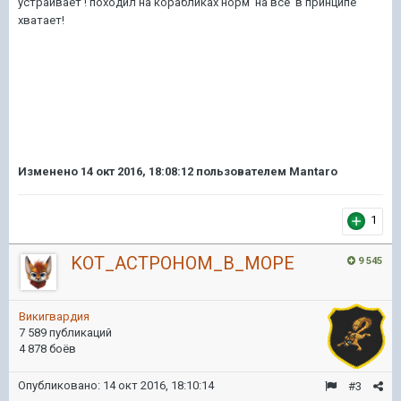
устраивает ! походил на корабликах норм на всё в принципе
хватает!
Изменено
14 окт 2016, 18:08:12
пользователем Mantaro
1
KOT_ACTPOHOM_B_MOPE
9 545
Викигвардия
7 589 публикаций
4 878 боёв
Опубликовано:
14 окт 2016, 18:10:14
#3