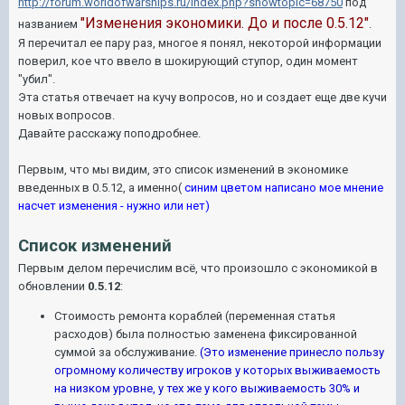
http://forum.worldofwarships.ru/index.php?showtopic=68750
под
"Изменения экономики. До и после 0.5.12"
названием
.
Я перечитал ее пару раз, многое я понял, некоторой информации
поверил, кое что ввело в шокирующий ступор, один момент
"убил".
Эта статья отвечает на кучу вопросов, но и создает еще две кучи
новых вопросов.
Давайте расскажу поподробнее.
Первым, что мы видим, это список изменений в экономике
введенных в 0.5.12, а именно(
синим цветом написано мое мнение
насчет изменения - нужно или нет)
Список изменений
Первым делом перечислим всё, что произошло с экономикой в
обновлении
0.5.12
:
Стоимость ремонта кораблей (переменная статья
расходов) была полностью заменена фиксированной
суммой за обслуживание.
(Это изменение принесло пользу
огромному количеству игроков у которых выживаемость
на низком уровне, у тех же у кого выживаемость 30% и