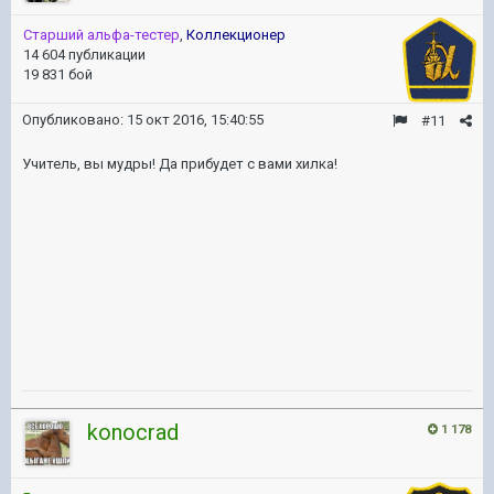
Старший альфа-тестер
,
Коллекционер
14 604 публикации
19 831 бой
Опубликовано:
15 окт 2016, 15:40:55
#11
Учитель, вы мудры! Да прибудет с вами хилка!
konocrad
1 178