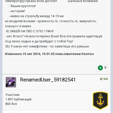
температуру пукана если догонят шальные болванки
- башни крутятся!
- не горим!
- инвиз на стрельбу между 14-15 км
из модулей возьми - крепкость гк, точность гк, живучесть,
поворот и инвиз.
4) ЗАБЕЙ НА ПВО С 5 ПО 1 РАНГ
- нет Атаго? Не все потеряно Воен! Все эти правила адаптируй
под свою ладью и да прибудет с тобой Тор!
ЗЫ У какао нет камуфляжа - ты заметишь его раньше
Изменено
15 окт 2016, 15:01:02
пользователем Dennzo
3
RenamedUser_59182541
904
Участник
1 897 публикаций
803 боя