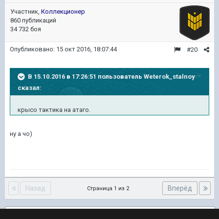
Участник,
Коллекционер
860 публикаций
34 732 боя
Опубликовано:
15 окт 2016, 18:07:44
#20
В 15.10.2016 в 17:26:51 пользователь Weterok_stalnoy
сказал:
крысо тактика на атаго.
ну а чо)
Назад
Вперёд
Страница 1 из 2
Подписчики
1