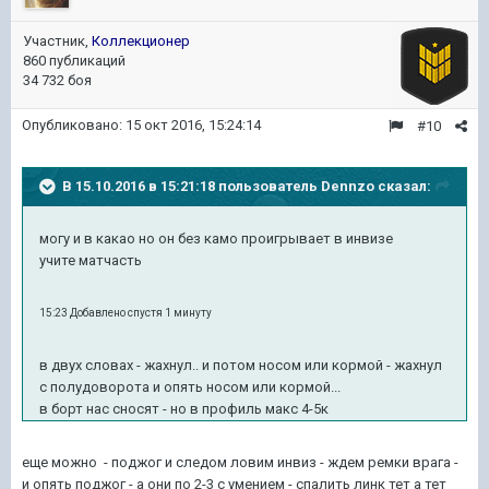
Участник,
Коллекционер
860 публикаций
34 732 боя
Опубликовано:
15 окт 2016, 15:24:14
#10
В 15.10.2016 в 15:21:18 пользователь Dennzo сказал:
могу и в какао но он без камо проигрывает в инвизе
учите матчасть
15:23 Добавлено спустя 1 минуту
в двух словах - жахнул.. и потом носом или кормой - жахнул
с полудоворота и опять носом или кормой...
в борт нас сносят - но в профиль макс 4-5к
еще можно - поджог и следом ловим инвиз - ждем ремки врага -
и опять поджог - а они по 2-3 с умением - спалить линк тет а тет