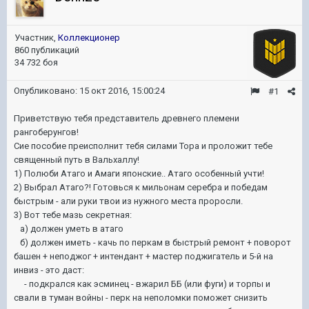
Участник,
Коллекционер
860 публикаций
34 732 боя
Опубликовано:
15 окт 2016, 15:00:24
#1
Приветствую тебя представитель древнего племени
рангоберунгов!
Сие пособие преисполнит тебя силами Тора и проложит тебе
священный путь в Вальхаллу!
1) Полюби Атаго и Амаги японские.. Атаго особенный учти!
2) Выбрал Атаго?! Готовься к мильонам серебра и победам
быстрым - али руки твои из нужного места проросли.
3) Вот тебе мазь секретная:
а) должен уметь в атаго
б) должен иметь - качь по перкам в быстрый ремонт + поворот
башен + неподжог + интендант + мастер поджигатель и 5-й на
инвиз - это даст:
- подкрался как эсминец - вжарил ББ (или фуги) и торпы и
свали в туман войны - перк на неполомки поможет снизить