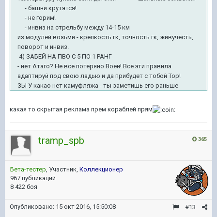
- башни крутятся!
- не горим!
- инвиз на стрельбу между 14-15 км
из модулей возьми - крепкость гк, точность гк, живучесть,
поворот и инвиз.
4) ЗАБЕЙ НА ПВО С 5 ПО 1 РАНГ
- нет Атаго? Не все потеряно Воен! Все эти правила
адаптируй под свою ладью и да прибудет с тобой Тор!
ЗЫ У какао нет камуфляжа - ты заметишь его раньше
какая то скрытая реклама прем кораблей прям
tramp_spb
365
Бета-тестер
, Участник,
Коллекционер
967 публикаций
8 422 боя
Опубликовано:
15 окт 2016, 15:50:08
#13