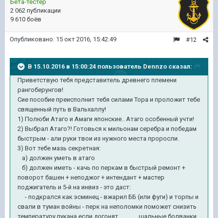
Бета-тестер
2 062 публикации
9 610 боёв
Опубликовано:
15 окт 2016, 15:42:49
#12
В 15.10.2016 в 15:00:24 пользователь Dennzo сказал:
Приветствую тебя представитель древнего племени
рангоберунгов!
Сие пособие преисполнит тебя силами Тора и проложит тебе
священный путь в Вальхаллу!
1) Полюби Атаго и Амаги японские.. Атаго особенный учти!
2) Выбрал Атаго?! Готовься к мильонам серебра и победам
быстрым - али руки твои из нужного места проросли.
3) Вот тебе мазь секретная:
а) должен уметь в атаго
б) должен иметь - качь по перкам в быстрый ремонт +
поворот башен + неподжог + интендант + мастер
поджигатель и 5-й на инвиз - это даст:
- подкрался как эсминец - вжарил ББ (или фуги) и торпы и
свали в туман войны - перк на неполомки поможет снизить
температуру пукана если догонят шальные болванки