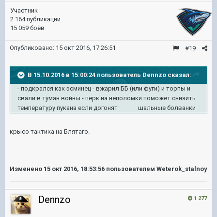
Участник
2 164 публикации
15 059 боёв
Опубликовано:
15 окт 2016, 17:26:51
#19
В 15.10.2016 в 15:00:24 пользователь Dennzo сказал:
- подкрался как эсминец - вжарил ББ (или фуги) и торпы и
свали в туман войны - перк на неполомки поможет снизить
температуру пукана если догонят шальные болванки
крысо тактика на Блятаго.
Изменено
15 окт 2016, 18:53:56
пользователем Weterok_stalnoy
Dennzo
1 277