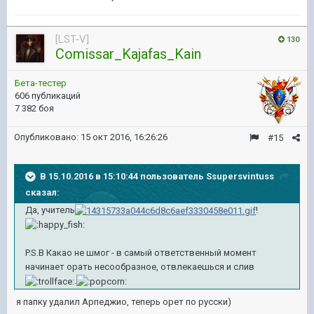
[LST-V]
130
Comissar_Kajafas_Kain
Бета-тестер
606 публикаций
7 382 боя
Опубликовано:
15 окт 2016, 16:26:26
#15
В 15.10.2016 в 15:10:44 пользователь Ssupersvintuss
сказал:
Да, учитель
!
P.S.В Какао не шмог - в самый ответственный момент
начинает орать несообразное, отвлекаешься и слив
.
я папку удалил Арпеджио, теперь орет по русски)