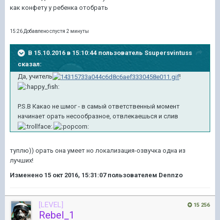
как конфету у ребенка отобрать
15:26 Добавлено спустя 2 минуты
В 15.10.2016 в 15:10:44 пользователь Ssupersvintuss
сказал:
Да, учитель
!
P.S.В Какао не шмог - в самый ответственный момент
начинает орать несообразное, отвлекаешься и слив
.
туплю)) орать она умеет но локализация-озвучка одна из
лучших!
Изменено
15 окт 2016, 15:31:07
пользователем Dennzo
[LEVEL]
15 256
Rebel_1