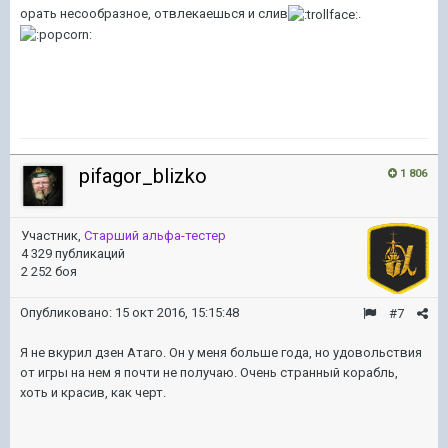
орать несообразное, отвлекаешься и слив
.
pifagor_blizko
1 806
Участник,
Старший альфа-тестер
4 329 публикаций
2 252 боя
Опубликовано:
15 окт 2016, 15:15:48
#7
Я не вкурил дзен Атаго. Он у меня больше года, но удовольствия
от игры на нем я почти не получаю. Очень странный корабль,
хоть и красив, как черт.