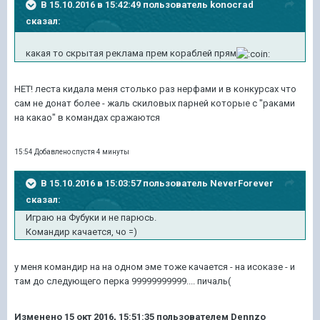
В 15.10.2016 в 15:42:49 пользователь konocrad
сказал:
какая то скрытая реклама прем кораблей прям
НЕТ! леста кидала меня столько раз нерфами и в конкурсах что
сам не донат более - жаль скиловых парней которые с "раками
на какао" в командах сражаются
15:54 Добавлено спустя 4 минуты
В 15.10.2016 в 15:03:57 пользователь NeverForever
сказал:
Играю на Фубуки и не парюсь.
Командир качается, чо =)
у меня командир на на одном эме тоже качается - на исоказе - и
там до следующего перка 99999999999.... пичаль(
Изменено
15 окт 2016, 15:51:35
пользователем Dennzo