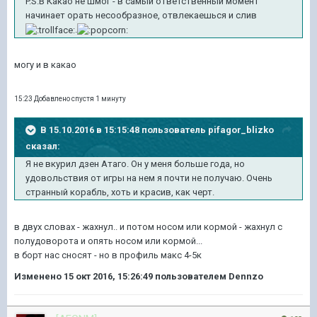
P.S.В Какао не шмог - в самый ответственный момент
начинает орать несообразное, отвлекаешься и слив
.
могу и в какао
15:23 Добавлено спустя 1 минуту
В 15.10.2016 в 15:15:48 пользователь pifagor_blizko
сказал:
Я не вкурил дзен Атаго. Он у меня больше года, но
удовольствия от игры на нем я почти не получаю. Очень
странный корабль, хоть и красив, как черт.
в двух словах - жахнул.. и потом носом или кормой - жахнул с
полудоворота и опять носом или кормой...
в борт нас сносят - но в профиль макс 4-5к
Изменено
15 окт 2016, 15:26:49
пользователем Dennzo