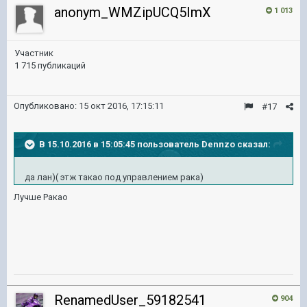
anonym_WMZipUCQ5ImX
1 013
Участник
1 715 публикаций
Опубликовано:
15 окт 2016, 17:15:11
#17
В 15.10.2016 в 15:05:45 пользователь Dennzo сказал:
да лан)( этж такао под управлением рака)
Лучше Ракао
RenamedUser_59182541
904