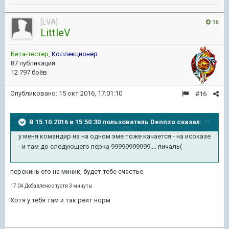
[LVA]
16
LittleV
Бета-тестер
,
Коллекционер
87 публикаций
12 797 боёв
Опубликовано:
15 окт 2016, 17:01:10
#16
В 15.10.2016 в 15:50:30 пользователь Dennzo сказал:
у меня командир на на одном эме тоже качается - на исоказе
- и там до следующего перка 99999999999.... пичаль(
перекинь его на миник, будет тебе счастье
17:04 Добавлено спустя 3 минуты
Хотя у тебя там и так рейт норм