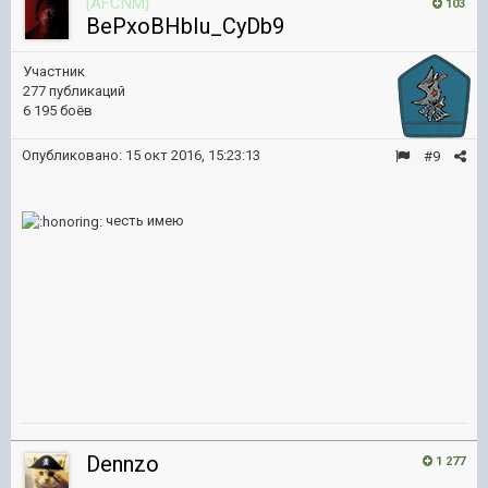
[AFCNM]
103
BePxoBHbIu_CyDb9
Участник
277 публикаций
6 195 боёв
Опубликовано:
15 окт 2016, 15:23:13
#9
честь имею
Dennzo
1 277