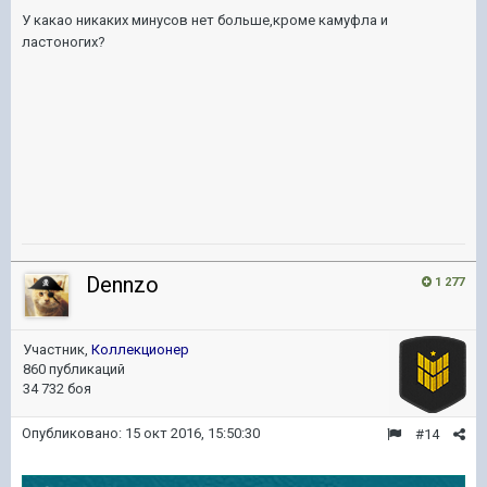
У какао никаких минусов нет больше,кроме камуфла и
ластоногих?
Dennzo
1 277
Участник,
Коллекционер
860 публикаций
34 732 боя
Опубликовано:
15 окт 2016, 15:50:30
#14