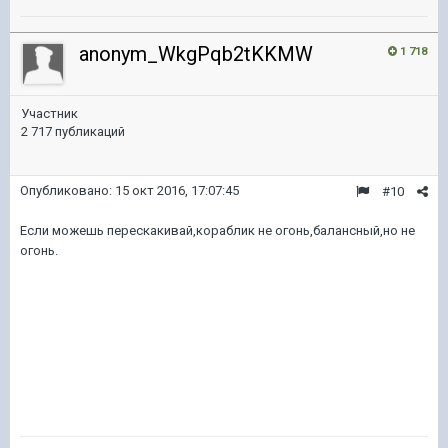
anonym_WkgPqb2tKKMW
1 718
Участник
2 717 публикаций
Опубликовано:
15 окт 2016, 17:07:45
#10
Если можешь перескакивай,кораблик не огонь,балансный,но не
огонь.