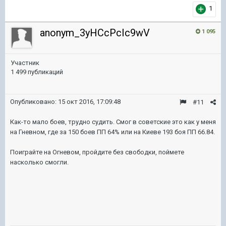
1
anonym_3yHCcPcIc9wV
1 095
Участник
1 499 публикаций
Опубликовано:
15 окт 2016, 17:09:48
#11
Как-то мало боев, трудно судить. Смог в советские это как у меня
на Гневном, где за 150 боев ПП 64% или на Киеве 193 боя ПП 66.84.
Поиграйте на Огневом, пройдите без свободки, поймете
насколько смогли.