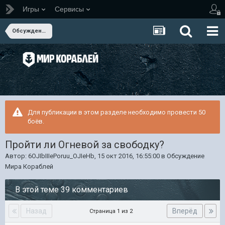
Игры
Сервисы
Обсуждение Мира Кораблей
Для публикации в этом разделе необходимо провести 50
боёв.
Пройти ли Огневой за свободку?
Автор:
6OJIbIIIePoruu_OJIeHb
,
15 окт 2016, 16:55:00
в
Обсуждение
Мира Кораблей
В этой теме 39 комментариев
Назад
Вперёд
Страница 1 из 2