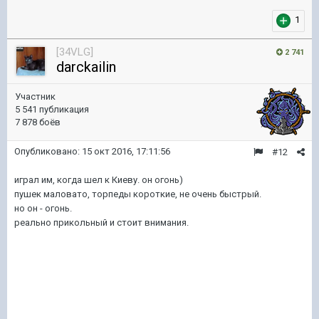
1
[34VLG]
2 741
darckailin
Участник
5 541 публикация
7 878 боёв
Опубликовано:
15 окт 2016, 17:11:56
#12
играл им, когда шел к Киеву. он огонь)
пушек маловато, торпеды короткие, не очень быстрый.
но он - огонь.
реально прикольный и стоит внимания.