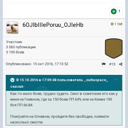
1
6OJIbIIIePoruu_OJIeHb
1 168
Участник
3 063 публикации
5 195 боёв
Опубликовано:
15 окт 2016, 17:13:52
#13
В 15.10.2016 в 17:09:48 пользователь _outtaspace_
сказал:
Как-то мало боев, трудно судить. Смог в советские это как у
меня на Гневном, где за 150 боев ПП 64% или на Киеве 193
боя ПП 66.84.
Поиграйте на Огневом, пройдите без свободки, поймете
насколько смогли.