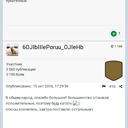
лунатичный.
1
6OJIbIIIePoruu_OJIeHb
1 168
Участник
3 063 публикации
5 195 боёв
Опубликовано:
15 окт 2016, 17:29:56
#16
В общем народ, спасибо большое!! большинство отзывов
положительные, поэтому буду катать
плюсы кончились, завтра поставлю остальным)