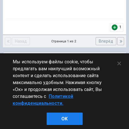
1
Назад
Вперёд
Страница 1 из 2
Подписчики
0
×
Мы используем файлы cookie, чтобы
предлагать вам наилучший возможный
ПЕРЕЙТИ К СПИСКУ ТЕМ
контент и сделать использование сайта
Обсуждение Мира Кораблей
максимально удобным. Нажимая кнопку
«Ок» и продолжая использовать сайт, Вы
соглашаетесь с
Политикой
конфиденциальности.
Стиль
OK
Powered by Invision Community