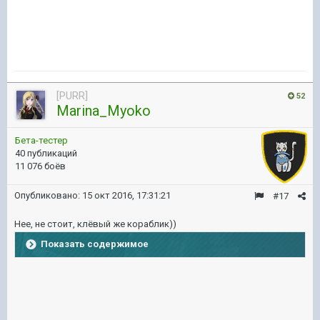
[PURR]
52
Marina_Myoko
Бета-тестер
40 публикаций
11 076 боёв
Опубликовано:
15 окт 2016, 17:31:21
#17
Нее, не стоит, клёвый же кораблик))
Показать содержимое