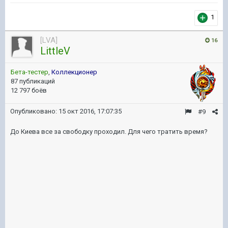
1
[LVA]
16
LittleV
Бета-тестер
,
Коллекционер
87 публикаций
12 797 боёв
Опубликовано:
15 окт 2016, 17:07:35
#9
До Киева все за свободку проходил. Для чего тратить время?