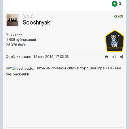
2
[DNO]
675
Sooshnyak
Участник
1 908 публикаций
25 376 боёв
Опубликовано:
15 окт 2016, 17:03:03
#7
нет
игра на Огневом ключ к хорошей игре на Киеве
без раскачки