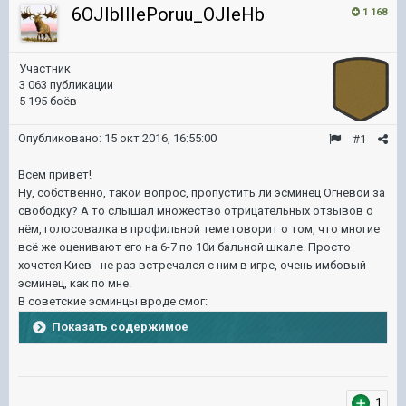
6OJIbIIIePoruu_OJIeHb
1 168
Участник
3 063 публикации
5 195 боёв
Опубликовано:
15 окт 2016, 16:55:00
#1
Всем привет!
Ну, собственно, такой вопрос, пропустить ли эсминец Огневой за
свободку? А то слышал множество отрицательных отзывов о
нём, голосовалка в профильной теме говорит о том, что многие
всё же оценивают его на 6-7 по 10и бальной шкале. Просто
хочется Киев - не раз встречался с ним в игре, очень имбовый
эсминец, как по мне.
В советские эсминцы вроде смог:
Показать содержимое
1