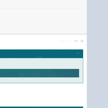
Жалоба
#8