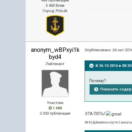
443 публикации
3 400 боёв
Город
:
Polozk
anonym_wBPxyi1k
Опубликовано:
26 окт 2016
byd4
Лейтенант
В 26.10.2016 в 08:
Почему?
Показать соде
Участник
1 488
2 303 публикации
ЭТА ПЯТЬ!
08:46 Добавлено спустя 2 минут