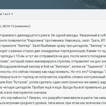
а 1 из 6
, 08:04:15
(изменено)
гораемого двенадцатого ранга. Не одной звезды. Уверенный в соб
изонте появляется "Каролина" противника. Навожусь, залп. Треть Х
оризонте "Хиппер". Залп! Выбиваю сразу три цитадели, "Хиппер" на
ходят с разных сторон две эскадрильи торпедоносцев, Каким-то ч
торпеды с 10 км. и тут же отправился на дно, после моего попадания
зове", который ловко маневрируя и стреляя, отправляет на дно эс
 Воодушевлённый захожу в бой на "Хиппере", затем на "Ташкенте". 
нности, что сейчас покажу как надо воевать. Но что это? Снаряды 
 Увернуться от торпед не получается, корабль словно контуженны
ем бою "Кутузов", успев сделать один залп (конечно же мимо), вдр
у четыре цитадели. Пробую ещё и ещё. Вроде бы всё правильно де
ой, и всё повторяется сначала.
о это случайность? Уверен, что разработчики ввели в ранги так на
ся игрокам среднего уровня, типа меня, при этом нас всячески ст