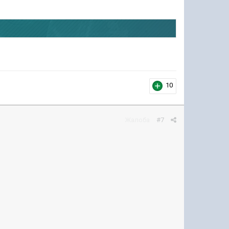
10
Жалоба
#7