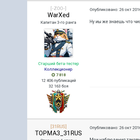
[-ZOO-]
Опубликовано:
26 окт 2016
WarXed
Ну иы же знаешь что чи
Капитан 3-го ранга
Старший бета-тестер
Коллекционер
7 818
12 406 публикаций
32 163 боя
[31RUS]
Опубликовано:
26 окт 2016
TOPMA3_31RUS
Мои наблюдения таковы.