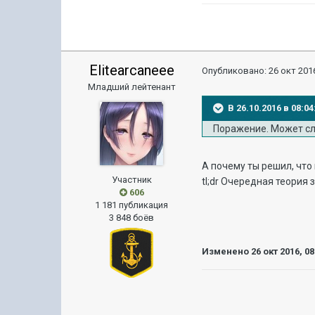
Elitearcaneee
Опубликовано:
26 окт 2016
Младший лейтенант
В 26.10.2016 в 08:
Поражение. Может с
А почему ты решил, что 
Участник
tl;dr Очередная теория 
606
1 181 публикация
3 848 боёв
Изменено
26 окт 2016, 08