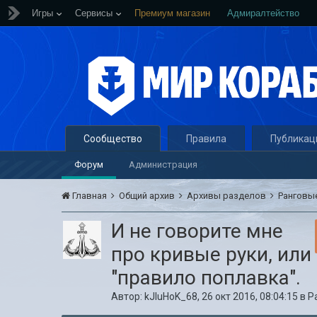
Игры
Сервисы
Премиум магазин
Адмиралтейство
Сообщество
Правила
Публикац
Форум
Администрация
Главная
Общий архив
Архивы разделов
Ранговы
И не говорите мне
про кривые руки, или
"правило поплавка".
Автор:
kJIuHoK_68
,
26 окт 2016, 08:04:15
в
Р