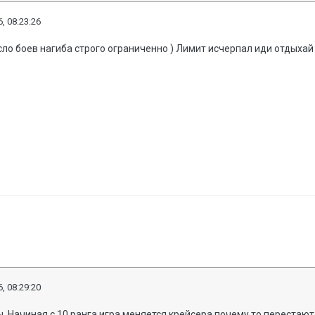
, 08:23:26
сло боев нагиба строго ограниченно ) Лимит исчерпал иди отдыха
, 08:29:20
 Начиная с 10 ранга игра меняется,крейсера почему то перестают 