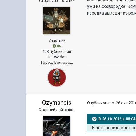
Старшина 1 статьи
ужи на сковородке. Эсм
изредка выходят из реж
Участник
86
123 публикации
13 952 боя
Город
:
Белгород
Ozymandis
Опубликовано:
26 окт 2016
Старший лейтенант
В 26.10.2016 в 08:
И не говорите мне пр