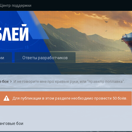
Центр поддержки
ии
Ответы разработчиков
е бои
И не говорите мне про кривые руки, или "правило поплавка".
Для публикации в этом разделе необходимо провести 50 боёв.
анговые бои