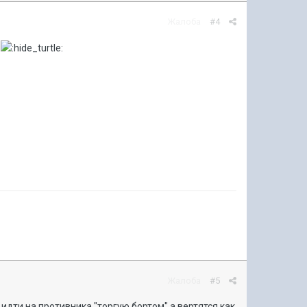
Жалоба
#4
й
Жалоба
#5
идти на противника "торгую бортом" а вертятся как