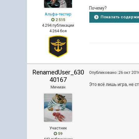
Почему?
Альфа-тестер
Показать содерж
2 515
4 294 публикации
4 264 боя
RenamedUser_630
Опубликовано:
26 окт 2016
40167
Это всё лишь игра, не ст
Мичман
Участник
59