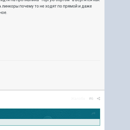
А линкоры почему то не ходят по прямой и даже
ное.
Жалоба
#6