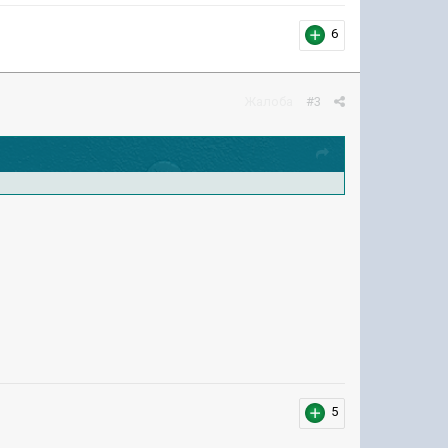
6
Жалоба
#3
5