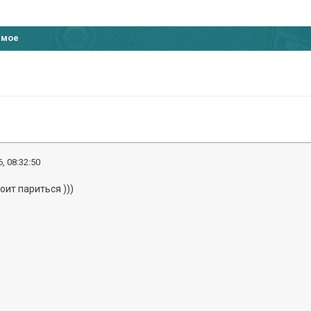
имое
, 08:32:50
оит париться )))