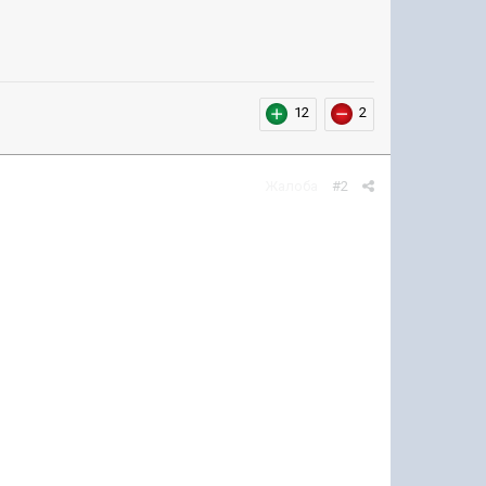
12
2
Жалоба
#2