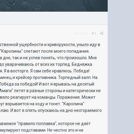
Жалоба
#1
ственной ущербности и криворукости, уныло иду в
П "Каролины" слетают после моего попадания.
 дне, так и не успев понять, что произошло. Мне
удо уварачиваюсь от всех их торпед. Бедняжка
. Я в восторге. Я сам себе нравлюсь. Победа!
минец и крейсер противника. Торпедный залп. На
Победа за победой! И вот я врывась на десятый
"Амаги" летят в разные стороны и категорически не
й вяло реагирует на команды. Поражение. Может
уг взрывается на ходу и тонет. "Каролина"
лаю. И вот я опять опускаюсь на дно несгораемого
зываемое "правило поплавка", которое не даёт
имулируют подставами. Не честно это и не