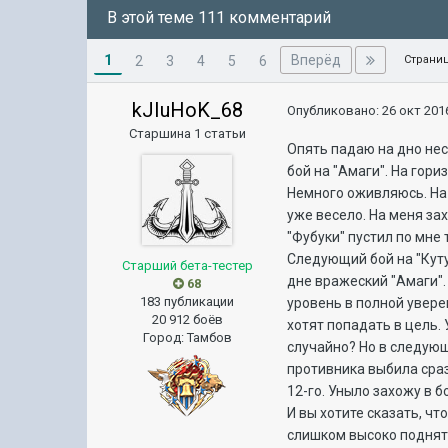
В этой теме 111 комментарий
1
Вперёд
2
3
4
5
6
Страниц
kJIuHoK_68
Опубликовано:
26 окт 2016
Старшина 1 статьи
Опять падаю на дно нес
бой на "Амаги". На гор
Немного оживляюсь. На г
уже весело. На меня за
"Фубуки" пустил по мне 
Следующий бой на "Куту
Старший бета-тестер
дне вражеский "Амаги".
68
183 публикации
уровень в полной увере
20 912 боёв
хотят попадать в цель.
Город
:
Тамбов
случайно? Но в следующ
противника выбила сраз
12-го. Уныло захожу в б
И вы хотите сказать, чт
слишком высоко поднять