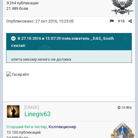
9 264 публикации
21 489 боёв
Опубликовано:
27 окт 2016, 15:25:03
#18
В 27.10.2016 в 15:07:29 пользователь _DAS_South
сказал:
элита никому ничего не должна
[OMSK]
10 856
Linegiv63
Старший бета-тестер
,
Коллекционер
13 130 публикаций
24 699 боёв