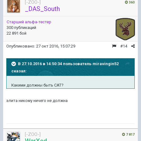
[-ZOO-]
360
_DAS_South
Старший альфа-тестер
300 публикаций
22 891 бой
Опубликовано:
27 окт 2016, 15:07:29
#14
В 27.10.2016 в 14:50:34 пользователь miravingin52
сказал:
Какими должны быть САТ?
элита никому ничего не должна
[-ZOO-]
7 817
WarXed