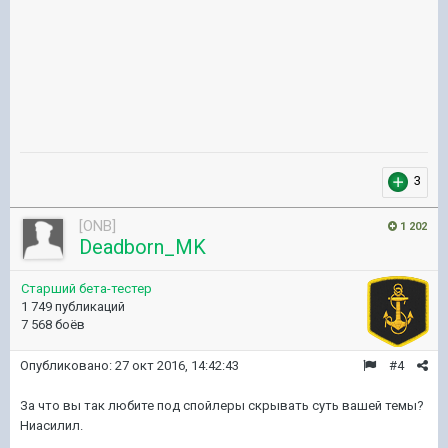
3
[ONB]
1 202
Deadborn_MK
Старший бета-тестер
1 749 публикаций
7 568 боёв
Опубликовано:
27 окт 2016, 14:42:43
#4
За что вы так любите под спойлеры скрывать суть вашей темы?
Ниасилил.