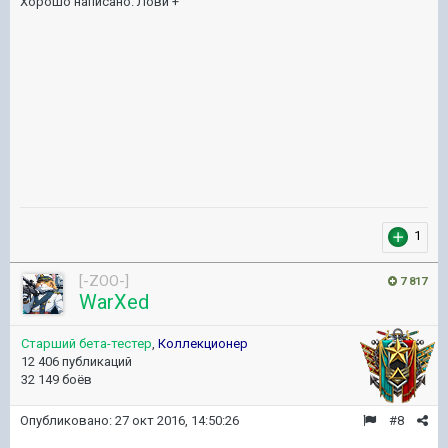
Хорошо написано. Лови +
1
[-ZOO-]
7 817
WarXed
Старший бета-тестер
,
Коллекционер
12 406 публикаций
32 149 боёв
Опубликовано:
27 окт 2016, 14:50:26
#8