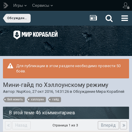
Игры
Сервисы
Обсуждение Мира Кораблей
Для публикации в этом разделе необходимо провести 50
боёв.
Мини-гайд по Хэллоунскому режиму
Автор:
NupKoo
,
27 окт 2016, 14:31:26
в
Обсуждение Мира Кораблей
бей нежить
хэллоуин
гайд
В этой теме 46 комментариев
Назад
Вперёд
Страница 1 из 3