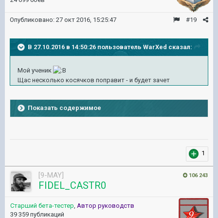
Опубликовано:
27 окт 2016, 15:25:47
#19
В 27.10.2016 в 14:50:26 пользователь WarXed сказал:
Мой ученик
Щас несколько косячков поправит - и будет зачет
Показать содержимое
1
[9-MAY]
106 243
FIDEL_CASTR0
Старший бета-тестер
,
Автор руководств
39 359 публикаций