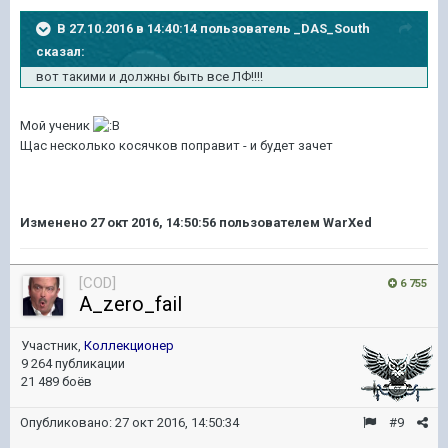
В 27.10.2016 в 14:40:14 пользователь _DAS_South
сказал:
вот такими и должны быть все ЛФ!!!!
Мой ученик
Щас несколько косячков поправит - и будет зачет
Изменено
27 окт 2016, 14:50:56
пользователем WarXed
[COD]
6 755
A_zero_fail
Участник,
Коллекционер
9 264 публикации
21 489 боёв
Опубликовано:
27 окт 2016, 14:50:34
#9