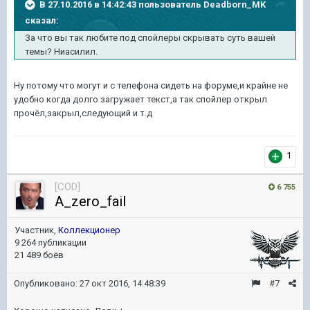
В 27.10.2016 в 14:42:43 пользователь Deadborn_MK
сказал:
За что вы так любите под спойлеры скрывать суть вашей
темы? Ниасилил.
Ну потому что могут и с телефона сидеть на форуме,и крайне не
удобно когда долго загружает текст,а так спойлер открыл
прочёл,закрыл,следующий и т.д
1
[COD]
6 755
A_zero_fail
Участник,
Коллекционер
9 264 публикации
21 489 боёв
Опубликовано:
27 окт 2016, 14:48:39
#7