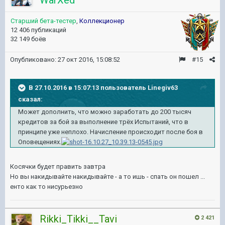
Старший бета-тестер
,
Коллекционер
12 406 публикаций
32 149 боёв
Опубликовано:
27 окт 2016, 15:08:52
#15
В 27.10.2016 в 15:07:13 пользователь Linegiv63
сказал:
Может дополнить, что можно заработать до 200 тысяч
кредитов за бой за выполнение трёх Испытаний, что в
принципе уже неплохо. Начисление происходит после боя в
Оповещениях.
Косячки будет править завтра
Но вы накидывайте накидывайте - а то ишь - спать он пошел ...
енто как то нисурьезно
Rikki_Tikki__Tavi
2 421