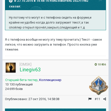
В 27.10.2016 в 14:48:16 пользователь DELFI1982
сказал:
Ну потому что могут и с телефона сидеть на форуме,и
крайне не удобно когда долго загружает текст,а так
спойлер открыл прочёл,закрыл,следующий и т.д
Я с телефона вообще не могу эту тему прочитать) Текст - самое
легкое, что можно загрузить в телефон. Просто кнопка уже
тяжелее.
[OMSK]
10 856
Linegiv63
Старший бета-тестер
,
Коллекционер
13 130 публикаций
24 699 боёв
Опубликовано:
27 окт 2016, 14:58:08
#11