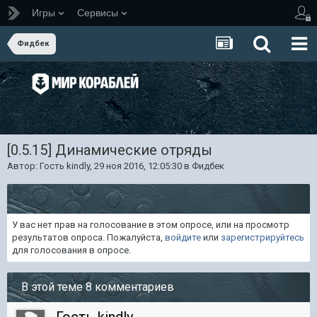
Игры
Сервисы
Фидбек
[0.5.15] Динамические отряды
Автор: Гость kindly,
29 ноя 2016, 12:05:30
в
Фидбек
У вас нет прав на голосование в этом опросе, или на просмотр
результатов опроса. Пожалуйста,
войдите
или
зарегистрируйтесь
для голосования в опросе.
В этой теме 8 комментариев