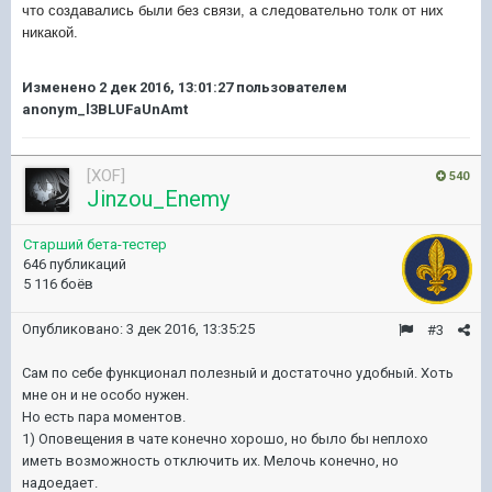
что создавались были без связи, а следовательно толк от них
никакой.
Изменено
2 дек 2016, 13:01:27
пользователем
anonym_l3BLUFaUnAmt
[XOF]
540
Jinzou_Enemy
Старший бета-тестер
646 публикаций
5 116 боёв
Опубликовано:
3 дек 2016, 13:35:25
#3
Сам по себе функционал полезный и достаточно удобный. Хоть
мне он и не особо нужен.
Но есть пара моментов.
1) Оповещения в чате конечно хорошо, но было бы неплохо
иметь возможность отключить их. Мелочь конечно, но
надоедает.