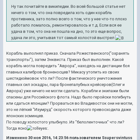
Ну так почитайте в википедии. Во всей большой статье нет
ничего о том, что она повредила хоть один корабль
противника, зато полно всего о том, что у нее что-то плохо
работало ломалось, ремонтировалось и т.д. Если вся ее
удача в том, что она не пошла на дно, то это еще вопрос,
удача ли это, учитывая тот самый холостой выстрел
Корабль выполнял приказ. Сначала Рожественского("охранять
транспорты"), затем Энквиста. Приказ был выполнен. Какой
корабль могла повредить "Аврора", находясь на дистанции боя
главных калибров броненосцев? Микасу утопить из своих
шестидюймовок что ли? После фактического уничтожения
главных сил эскадры, пара бронепалубных крейсеров(Олег и
Аврора) уже ничего не могли сделать. Корабли и экипажи были
спасены для Российского флота. Надо было геройски погибнуть
или сдаться японцам? Прорваться во Владивосток они не могли,
это не лёгкий "Изумруд" скорость которого превосходила даже
японских эсминцев.
По поводу холостого улыбнуло. Из "белоленточных" что ли?
Тогда ясно
.
Изменено
30 ноя 2016, 14:23:56
пользователем Ssupersvintuss