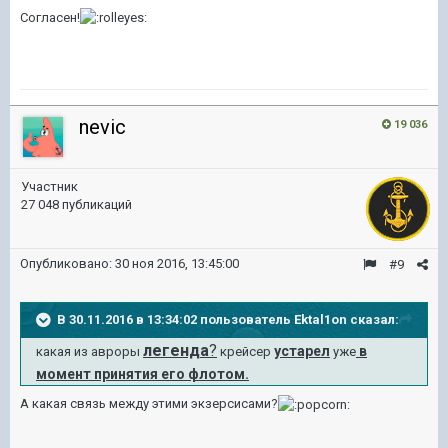
Согласен!
nevic
19 036
Участник
27 048 публикаций
Опубликовано:
30 ноя 2016, 13:45:00
#9
В 30.11.2016 в 13:34:02 пользователь Ektal1on сказал:
легенда
?
устарел
в
какая из авроры
крейсер
уже
момент принятия его флотом.
А какая связь между этими экзерсисами?