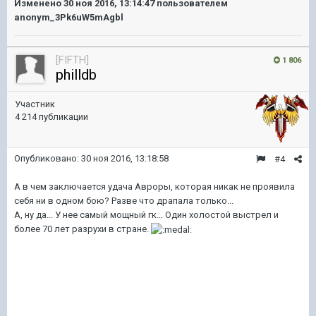
Изменено
30 ноя 2016, 13:14:47
пользователем
anonym_3Pk6uW5mAgbl
[FIFTH]
1 806
philldb
Участник
4 214 публикации
Опубликовано:
30 ноя 2016, 13:18:58
#4
А в чем заключается удача Авроры, которая никак не проявила
себя ни в одном бою? Разве что драпала только...
А, ну да... У нее самый мощный гк... Один холостой выстрел и
более 70 лет разрухи в стране.