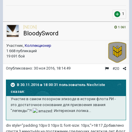
1
[NEON]
1 061
BloodySword
Участник,
Коллекционер
1 668 публикаций
19 691 бой
Опубликовано:
30 ноя 2016, 18:14:49
#20
В 30.11.2016 в 18:00:31 пользователь Nechriste
сказал:
Участие в самом позорном эпизоде в истории флота РИ -
это достаточное основание для присвоения звания
"легенды"?!
Интересная логика...
div style="padding:10px 0 10px 0; font-size: 10px;">18:17 Добавлено
спустя 3 минутыНу на протяжении следующих десятков лет флот