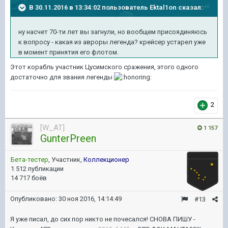
В 30.11.2016 в 13:34:02 пользователь Ektal1on сказал:
ну насчет 70-ти лет вы загнули, но вообщем присоядиняюсь
к вопросу - какая из авроры легенда? крейсер устарел уже
в момент принятия его флотом.
Этот корабль участник Цусимского сражения, этого одного
достаточно для звания легенды
2
[W_AT]
1 157
GunterPreen
Бета-тестер
, Участник,
Коллекционер
1 512 публикации
14 717 боёв
Опубликовано:
30 ноя 2016, 14:14:49
#13
Я уже писал, до сих пор никто не почесался! СНОВА ПИШУ -