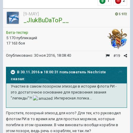
1
2
[9-MAY]
5 972
_JIukBuDaToP__
Бета-тестер
5 170 публикаций
17 163 боя
Опубликовано:
30 ноя 2016, 18:08:40
#19
В 30.11.2016 в 18:00:31 пользователь Nechriste
сказал:
Участие в самом позорном эпизоде в истории флота РИ -
это достаточное основание для присвоения звания
"легенды"?!
Интересная логика...
Простите, позорный эпизод для кого? Для тех, кто руководил
флотом РИ в то время или для простых моряков, которые
погибли в этом сражении. В чем виноваты вообще корабли в
этом позоре, ведь речь о кораблях, не так ли?