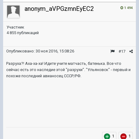
anonym_aVPGzmnEyEC2
1 494
Участник
4 855 публикаций
Опубликовано:
30 ноя 2016, 15:08:26
#17
Разруха?! Аха-ха-ха! Идите учите матчасть, батенька. Все что
сейчас есть это наследие этой "разрухи". "Ульяновск" - первый и
похоже последний авианосец СССР/РФ.
1
1