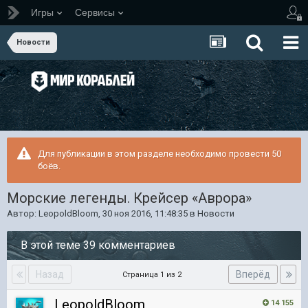
Игры
Сервисы
Новости
Для публикации в этом разделе необходимо провести 50
боёв.
Морские легенды. Крейсер «Аврора»
Автор:
LeopoldBloom
,
30 ноя 2016, 11:48:35
в
Новости
В этой теме 39 комментариев
Назад
Вперёд
Страница 1 из 2
LeopoldBloom
14 155