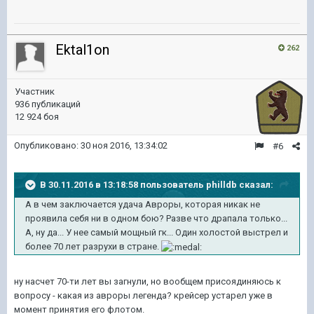
Ektal1on
262
Участник
936 публикаций
12 924 боя
Опубликовано:
30 ноя 2016, 13:34:02
#6
В 30.11.2016 в 13:18:58 пользователь philldb сказал:
А в чем заключается удача Авроры, которая никак не
проявила себя ни в одном бою? Разве что драпала только...
А, ну да... У нее самый мощный гк... Один холостой выстрел и
более 70 лет разрухи в стране.
ну насчет 70-ти лет вы загнули, но вообщем присоядиняюсь к
вопросу - какая из авроры легенда? крейсер устарел уже в
момент принятия его флотом.