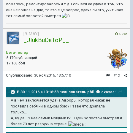
ломалось, ремонтировалось и т.д. Если вся ее удача в том, что
она не пошла на дно, то это еще вопрос, удача ли это, учитывая
тот самый холостой выстрел
[9-MAY]
5 972
_JIukBuDaToP__
Бета-тестер
5 170 публикаций
17 163 боя
Опубликовано:
30 ноя 2016, 13:57:10
#12
В 30.11.2016 в 13:18:58 пользователь philldb сказал:
А в чем заключается удача Авроры, которая никак не
проявила себя ни в одном бою? Разве что драпала
только...
А, ну да... У нее самый мощный гк... Один холостой выстрел и
более 70 лет разрухи в стране.