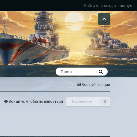
Войти
или
создать аккаунт
Все публикации
Войдите, чтобы подписаться
Подписчики
0