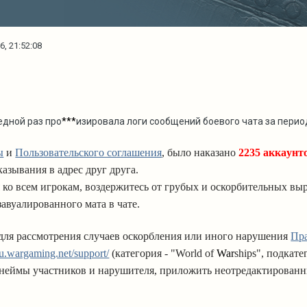
6, 21:52:08
едной раз про
***
изировала логи сообщений боевого чата за пери
ы
и
Пользовательского соглашения
, было наказано
2235
ак
ка
унт
азывания в адрес друг друга.
 ко всем игрокам, воздержитесь от грубых и оскорбительных выр
завуалированного мата в чате.
для рассмотрения случаев оскорбления или иного нарушения
Пр
/ru.wargaming.net/support/
(категория - "World of
War
ships", подкат
кнеймы участников и нарушителя, приложить неотредактированн