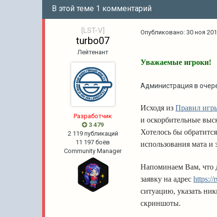
В этой теме 1 комментарий
[LST-V]
Опубликовано:
30 ноя 201
turbo07
Лейтенант
Уважаемые игроки!
Администрация в очер
Исходя из
Правил игр
Разработчик
и оскорбительные выск
3 479
Хотелось бы обратится
2 119 публикаций
11 197 боёв
использования мата и 
Community Manager
Напоминаем Вам, что 
заявку на адрес
https:/
ситуацию, указать ни
скриншоты.