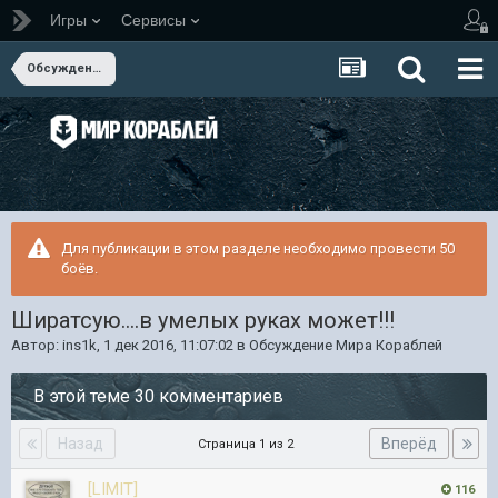
Игры
Сервисы
Обсуждение Мира Кораблей
Для публикации в этом разделе необходимо провести 50
боёв.
Ширатсую....в умелых руках может!!!
Автор:
ins1k
,
1 дек 2016, 11:07:02
в
Обсуждение Мира Кораблей
В этой теме 30 комментариев
Назад
Вперёд
Страница 1 из 2
[LIMIT]
116