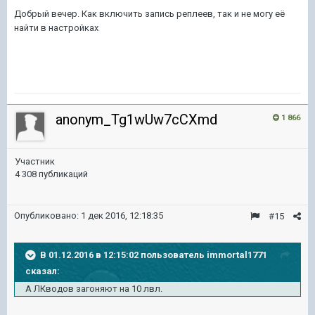
Добрый вечер. Как включить запись реплеев, так и не могу её
найти в настройках
anonym_Tg1wUw7cCXmd
1 866
Участник
4 308 публикаций
Опубликовано:
1 дек 2016, 12:18:35
#15
В 01.12.2016 в 12:15:02 пользователь immortal1771
сказал:
А ЛКводов загоняют на 10 лвл.