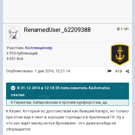
RenamedUser_62209388
3 181
Участник,
Коллекционер
3 910 публикаций
4 651 бой
Опубликовано:
1 дек 2016, 12:21:14
#18
В 01.12.2016 в 12:18:35 пользователь Kadomatsu
сказал:
К Гирингам, Хабаровскам и прочим курфюрстам, да.
К Югумо. Который по достоиствам как бывший Кагеро, но только
при этом еще и смог в хорошие торпеды и в приличный ГК. Ну а
что нас ждет месяц нытья броневанн - это даже вообще не
обсуждается.