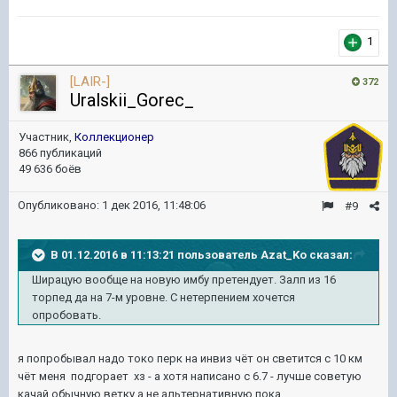
1
[LAIR-]
372
Uralskii_Gorec_
Участник,
Коллекционер
866 публикаций
49 636 боёв
Опубликовано:
1 дек 2016, 11:48:06
#9
В 01.12.2016 в 11:13:21 пользователь Azat_Ko сказал:
Ширацую вообще на новую имбу претендует. Залп из 16
торпед да на 7-м уровне. С нетерпением хочется
опробовать.
я попробывал надо токо перк на инвиз чёт он светится с 10 км
чёт меня подгорает хз - а хотя написано с 6.7 - лучше советую
качай обычную ветку а не альтернативную пока