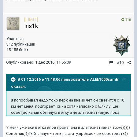
[LIMIT]
116
ins1k
Участник
312 публикации
15 155 боёв
Опубликовано:
1 дек 2016, 11:56:09
#10
В 01.12.2016 в 11:48:06 пользователь ALEk1000sandr
сказал:
я попробывал надо токо перк на инвиз чёт он светится с 10
км чёт меня подгорает хз - а хотя написано с 6.7 - лучше
советую качай обычную ветку а не альтернативную пока
У меня уже вся ветка япов прокачана и альтернативная тоже)))))
Советчик)))Тыб глянул чтоль на стату,прежде чем советовать))