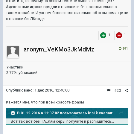
ответить,то почему на общем тесте не было яп. эсминцев?
Адекватные игроки врядли отписались бы положительно о
таком корабле. И уж тем более положительно об этом эсминце не
отписали бы ЛКводы.
1
1
anonym_VeKMo3JkMdMz
991
Участник
2 779 публикаций
Опубликовано:
1 дек 2016, 12:40:00
#20
Кажется мне, что при всей красоте фразы
В 01.12.2016 в 11:07:02 пользователь ins1k сказал:
Вот так вот без ПА..лям серы получите и распишитесь...