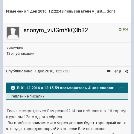
Изменено
1 дек 2016, 12:22:48
пользователем just__dont
anonym_viJGmYkQ3b32
104
Участник
135 публикаций
Опубликовано:
1 дек 2016, 12:27:20
#19
В 01.12.2016 в 12:15:59 пользователь Jluca сказал:
Реплей не писали?
Если не секрет,зачем Вам реплей? И так всё понятно. 16 торпед
с уроном 17к. с одного сброса.
Вы вообще понимаете,что через два дня будет торпедный не то
что суп,а торпедное харчо! И кст. если Вам не сложно