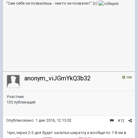
"Сам себя не похвалишь - никто не похвалит" (с)
anonym_viJGmYkQ3b32
104
Участник
135 публикаций
Опубликовано:
1 дек 2016, 12:15:02
#12
Чую,через 2-3 дня будет засилье ширатсу и вообще по 7-8 эм в