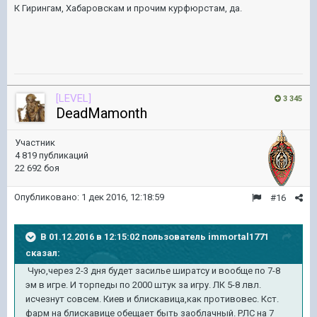
К Гирингам, Хабаровскам и прочим курфюрстам, да.
[LEVEL]
3 345
DeadMamonth
Участник
4 819 публикаций
22 692 боя
Опубликовано:
1 дек 2016, 12:18:59
#16
В 01.12.2016 в 12:15:02 пользователь immortal1771
сказал:
Чую,через 2-3 дня будет засилье ширатсу и вообще по 7-8
эм в игре. И торпеды по 2000 штук за игру. ЛК 5-8 лвл.
исчезнут совсем. Киев и блискавица,как противовес. Кст.
фарм на блискавице обещает быть заоблачный. РЛС на 7