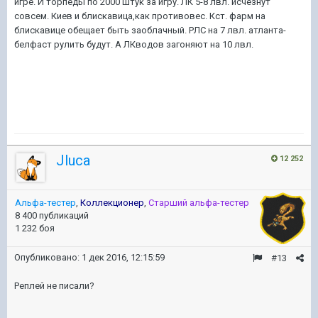
игре. И торпеды по 2000 штук за игру. ЛК 5-8 лвл. исчезнут
совсем. Киев и блискавица,как противовес. Кст. фарм на
блискавице обещает быть заоблачный. РЛС на 7 лвл. атланта-
белфаст рулить будут. А ЛКводов загоняют на 10 лвл.
Jluca
12 252
Альфа-тестер
,
Коллекционер
,
Старший альфа-тестер
8 400 публикаций
1 232 боя
Опубликовано:
1 дек 2016, 12:15:59
#13
Реплей не писали?