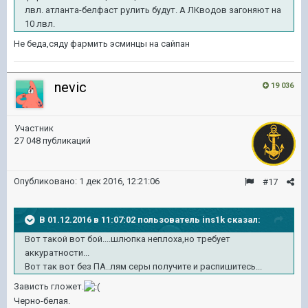
лвл. атланта-белфаст рулить будут. А ЛКводов загоняют на
10 лвл.
Не беда,сяду фармить эсминцы на сайпан
nevic
19 036
Участник
27 048 публикаций
Опубликовано:
1 дек 2016, 12:21:06
#17
В 01.12.2016 в 11:07:02 пользователь ins1k сказал:
Вот такой вот бой....шлюпка неплоха,но требует
аккуратности...
Вот так вот без ПА..лям серы получите и распишитесь...
Зависть гложет.
Черно-белая.