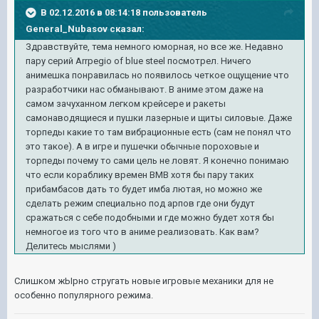
В 02.12.2016 в 08:14:18 пользователь
General_Nubasov сказал:
Здравствуйте, тема немного юморная, но все же. Недавно
пару серий Arrpegio of blue steel посмотрел. Ничего
анимешка понравилась но появилось четкое ощущение что
разработчики нас обманывают. В аниме этом даже на
самом зачуханном легком крейсере и ракеты
самонаводящиеся и пушки лазерные и щиты силовые. Даже
торпеды какие то там вибрационные есть (сам не понял что
это такое). А в игре и пушечки обычные пороховые и
торпеды почему то сами цель не ловят. Я конечно понимаю
что если кораблику времен ВМВ хотя бы пару таких
прибамбасов дать то будет имба лютая, но можно же
сделать режим специально под арпов где они будут
сражаться с себе подобными и где можно будет хотя бы
немногое из того что в аниме реализовать. Как вам?
Делитесь мыслями )
Слишком жЫрно стругать новые игровые механики для не
особенно популярного режима.