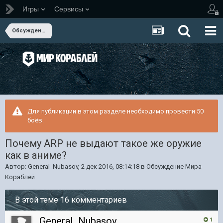
Игры
Сервисы
Обсуждение Мира Кораблей
Для публикации в этом разделе необходимо провести 50
боёв.
Почему ARP не выдают такое же оружие
как в аниме?
Автор:
General_Nubasov
,
2 дек 2016, 08:14:18
в
Обсуждение Мира
Кораблей
В этой теме 16 комментариев
General_Nubasov
1