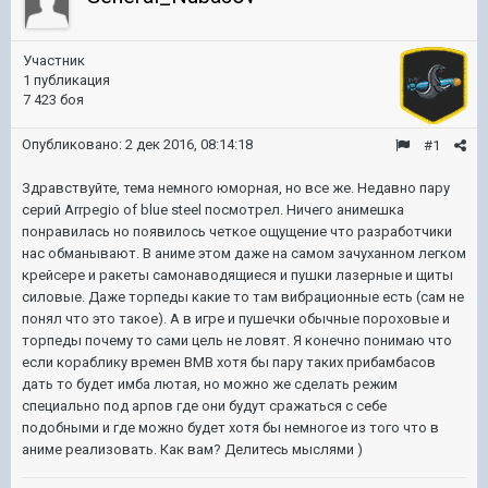
Участник
1 публикация
7 423 боя
Опубликовано:
2 дек 2016, 08:14:18
#1
Здравствуйте, тема немного юморная, но все же. Недавно пару
серий Arrpegio of blue steel посмотрел. Ничего анимешка
понравилась но появилось четкое ощущение что разработчики
нас обманывают. В аниме этом даже на самом зачуханном легком
крейсере и ракеты самонаводящиеся и пушки лазерные и щиты
силовые. Даже торпеды какие то там вибрационные есть (сам не
понял что это такое). А в игре и пушечки обычные пороховые и
торпеды почему то сами цель не ловят. Я конечно понимаю что
если кораблику времен ВМВ хотя бы пару таких прибамбасов
дать то будет имба лютая, но можно же сделать режим
специально под арпов где они будут сражаться с себе
подобными и где можно будет хотя бы немногое из того что в
аниме реализовать. Как вам? Делитесь мыслями )