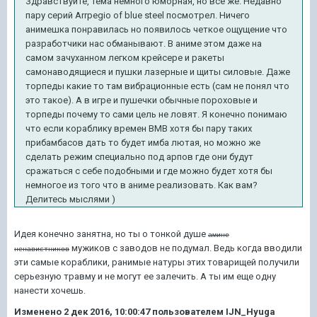
Здравствуйте, тема немного юморная, но все же. Недавно
пару серий Arrpegio of blue steel посмотрел. Ничего
анимешка понравилась но появилось четкое ощущение что
разработчики нас обманывают. В аниме этом даже на
самом зачуханном легком крейсере и ракеты
самонаводящиеся и пушки лазерные и щиты силовые. Даже
торпеды какие то там вибрационные есть (сам не понял что
это такое). А в игре и пушечки обычные пороховые и
торпеды почему то сами цель не ловят. Я конечно понимаю
что если кораблику времен ВМВ хотя бы пару таких
прибамбасов дать то будет имба лютая, но можно же
сделать режим специально под арпов где они будут
сражаться с себе подобными и где можно будет хотя бы
немногое из того что в аниме реализовать. Как вам?
Делитесь мыслями )
Идея конечно занятна, но ты о тонкой душе
амине
мужиков с заводов не подумал. Ведь когда вводили
ненавистников
эти самые кораблики, ранимые натуры этих товарищей получили
серьезную травму и не могут ее залечить. А ты им еще одну
нанести хочешь.
Изменено
2 дек 2016, 10:00:47
пользователем IJN_Hyuga