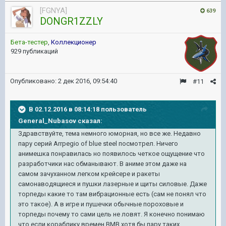
[FGNYA]
639
DONGR1ZZLY
Бета-тестер
,
Коллекционер
929 публикаций
Опубликовано:
2 дек 2016, 09:54:40
#11
В 02.12.2016 в 08:14:18 пользователь
General_Nubasov сказал:
Здравствуйте, тема немного юморная, но все же. Недавно
пару серий Arrpegio of blue steel посмотрел. Ничего
анимешка понравилась но появилось четкое ощущение что
разработчики нас обманывают. В аниме этом даже на
самом зачуханном легком крейсере и ракеты
самонаводящиеся и пушки лазерные и щиты силовые. Даже
торпеды какие то там вибрационные есть (сам не понял что
это такое). А в игре и пушечки обычные пороховые и
торпеды почему то сами цель не ловят. Я конечно понимаю
что если кораблику времен ВМВ хотя бы пару таких