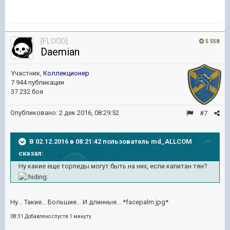
[FLOOD]
5 558
Daemian
Участник,
Коллекционер
7 944 публикации
37 232 боя
Опубликовано:
2 дек 2016, 08:29:52
#7
В 02.12.2016 в 08:21:42 пользователь md_ALLCOM
сказал:
Ну какие еще торпеды могут быть на них, если капитан тян?
Ну... Такие... Большие... И длинные... *facepalm.jpg*
08:31 Добавлено спустя 1 минуту