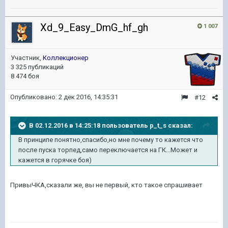
Xd_9_Easy_DmG_hf_gh
1 007
Участник,
Коллекционер
3 325 публикаций
8 474 боя
Опубликовано:
2 дек 2016, 14:35:31
#12
В 02.12.2016 в 14:25:18 пользователь p_t_s сказал:
В принципе понятно,спасибо,но мне почему то кажется что
после пуска торпед,само переключается на ГК...Может и
кажется в горячке боя)
ПривыЧКА,сказали же, вы не первый, кто такое спрашивает