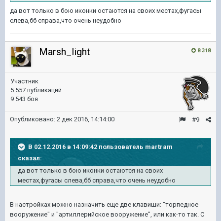
да вот только в бою иконки остаются на своих местах,фугасы
слева,бб справа,что очень неудобно
Marsh_light
8 318
Участник
5 557 публикаций
9 543 боя
Опубликовано:
2 дек 2016, 14:14:00
#9
В 02.12.2016 в 14:09:42 пользователь martram
сказал:
да вот только в бою иконки остаются на своих
местах,фугасы слева,бб справа,что очень неудобно
В настройках можно назначить еще две клавиши: "торпедное
вооружение" и "артиллерийское вооружение", или как-то так. С