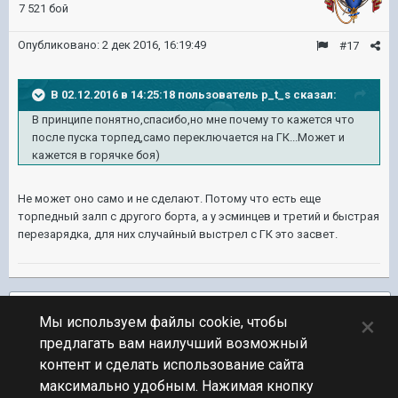
7 521 бой
Опубликовано:
2 дек 2016, 16:19:49
#17
В 02.12.2016 в 14:25:18 пользователь p_t_s сказал:
В принципе понятно,спасибо,но мне почему то кажется что
после пуска торпед,само переключается на ГК...Может и
кажется в горячке боя)
Не может оно само и не сделают. Потому что есть еще
торпедный залп с другого борта, а у эсминцев и третий и быстрая
перезарядка, для них случайный выстрел с ГК это засвет.
Подписчики
3
×
Мы используем файлы cookie, чтобы
предлагать вам наилучший возможный
ПЕРЕЙТИ К СПИСКУ ТЕМ
контент и сделать использование сайта
Обсуждение Мира Кораблей
максимально удобным. Нажимая кнопку