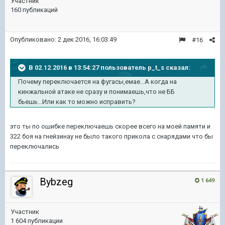
Участник
160 публикаций
Опубликовано:
2 дек 2016, 16:03:49
#16
В 02.12.2016 в 13:54:27 пользователь p_t_s сказал:
Почему переключается на фугасы,емае...А когда на
кинжальной атаке не сразу и понимаешь,что не ББ
бьешь...Или как то можно исправить?
это ты по ошибке переключаешь скорее всего на моей памяти и
322 боя на гнейзинау не было такого прикола с снарядами что бы
переключались
Bybzeg
1 649
Участник
1 604 публикации