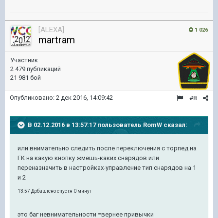
[ALEXA]
1 026
martram
Участник
2 479 публикаций
21 981 бой
Опубликовано:
2 дек 2016, 14:09:42
#8
В 02.12.2016 в 13:57:17 пользователь RomW сказал:
или внимательно следить после переключения с торпед на
ГК на какую кнопку жмешь-каких снарядов или
переназначить в настройках-управление тип снарядов на 1
и 2
13:57 Добавлено спустя 0 минут
это баг невнимательности =вернее привычки