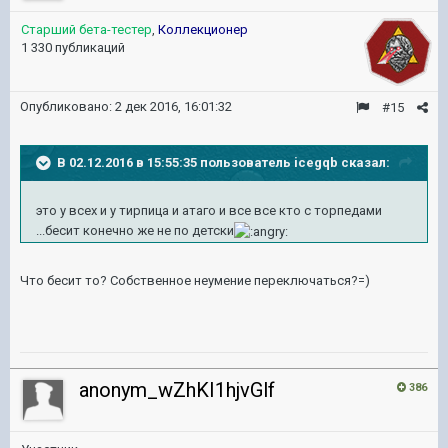
Старший бета-тестер
,
Коллекционер
1 330 публикаций
Опубликовано:
2 дек 2016, 16:01:32
#15
В 02.12.2016 в 15:55:35 пользователь icegqb сказал:
это у всех и у тирпица и атаго и все все кто с торпедами
...бесит конечно же не по детски
Что бесит то? Собственное неумение переключаться?=)
anonym_wZhKI1hjvGlf
386