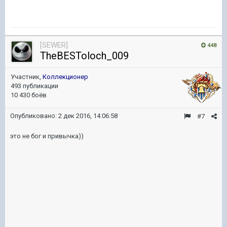
[SEWER]
448
TheBESToloch_009
Участник,
Коллекционер
493 публикации
10 430 боёв
Опубликовано:
2 дек 2016, 14:06:58
#7
это не бог и привычка))