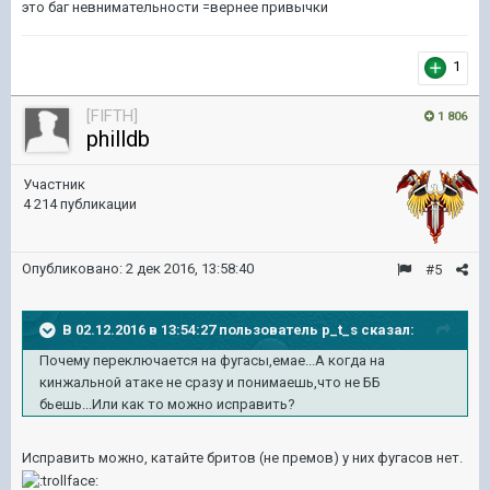
это баг невнимательности =вернее привычки
1
[FIFTH]
1 806
philldb
Участник
4 214 публикации
Опубликовано:
2 дек 2016, 13:58:40
#5
В 02.12.2016 в 13:54:27 пользователь p_t_s сказал:
Почему переключается на фугасы,емае...А когда на
кинжальной атаке не сразу и понимаешь,что не ББ
бьешь...Или как то можно исправить?
Исправить можно, катайте бритов (не премов) у них фугасов нет.