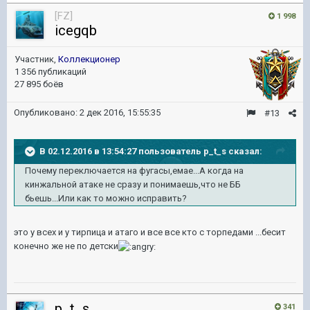
[FZ]
1 998
icegqb
Участник,
Коллекционер
1 356 публикаций
27 895 боёв
Опубликовано:
2 дек 2016, 15:55:35
#13
В 02.12.2016 в 13:54:27 пользователь p_t_s сказал:
Почему переключается на фугасы,емае...А когда на
кинжальной атаке не сразу и понимаешь,что не ББ
бьешь...Или как то можно исправить?
это у всех и у тирпица и атаго и все все кто с торпедами ...бесит
конечно же не по детски
p_t_s
341