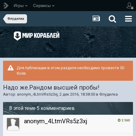
Игры
Сервисы
Флудилка
Для публикации в этом разделе необходимо провести 50
боёв.
Надо же.Рандом высшей пробы!
Автор:
anonym_4LtmVRs5z3xj
,
2 дек 2016, 18:38:00
в
Флудилка
В этой теме 5 комментариев
anonym_4LtmVRs5z3xj
2 360