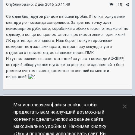
Опубликовано:
2 дек 2016, 20:11:49
#5
Сегодня был другой рандом высшей пробы. 3 точки, одну взяли
мы, другую - команда соперников. За третью точку идет
неимоверное рубилово, кораблики с обеих сторон отъезжают по
одному, в конце-концов останется противостояние - один ихний
ЛК против одного нашего. Наш берет точку и героически
помирает под залпами врага, но враг пару секунд спустя
отдается от поджогов, оставшихся после ПМК.
И тут положение спасает оставшийся у нас в команде АФКШЕР,
который обнаружился в уголке на респе и не сделавший в бою
ровным счетом ничего, кроме как стоявший на месте и
выживший!
Подписчики
0
×
Мы используем файлы cookie, чтобы
предлагать вам наилучший возможный
ПЕРЕЙТИ К СПИСКУ ТЕМ
контент и сделать использование сайта
Флудилка
максимально удобным. Нажимая кнопку
«Ок» и продолжая использовать сайт, Вы