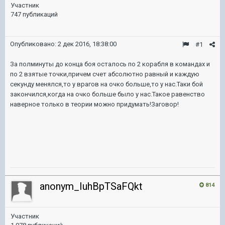
Участник
747 публикаций
Опубликовано:
2 дек 2016, 18:38:00
#1
За полминуты до конца боя осталось по 2 корабля в командах и
по 2 взятые точки,причем счет абсолютно равный и каждую
секунду менялся,то у врагов на очко больше,то у нас.Таки бой
закончился,когда на очко больше было у нас.Такое равенство
наверное только в теории можно придумать!Заговор!
anonym_IuhBpTSaFQkt
814
Участник