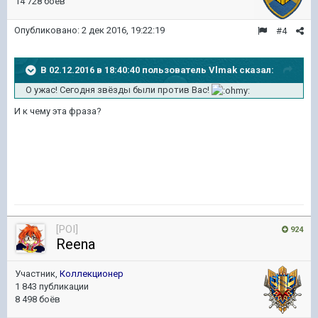
14 728 боёв
Опубликовано:
2 дек 2016, 19:22:19
#4
В 02.12.2016 в 18:40:40 пользователь Vlmak сказал:
О ужас! Сегодня звёзды были против Вас!
И к чему эта фраза?
[POI]
924
Reena
Участник,
Коллекционер
1 843 публикации
8 498 боёв