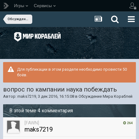
Игры
Сервисы
Обсуждение Мира Кораблей
Для публикации в этом разделе необходимо провести 50
боёв.
вопрос по кампании наука побеждать
Автор:
maks7219
,
3 дек 2016, 16:15:08
в
Обсуждение Мира Кораблей
В этой теме 4 комментария
[FAWN]
264
maks7219