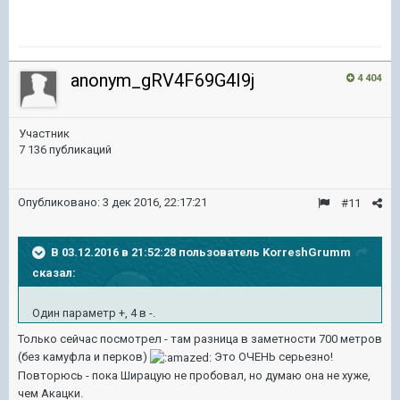
anonym_gRV4F69G4I9j
4 404
Участник
7 136 публикаций
Опубликовано:
3 дек 2016, 22:17:21
#11
В 03.12.2016 в 21:52:28 пользователь KorreshGrumm
сказал:
Один параметр +, 4 в -.
Только сейчас посмотрел - там разница в заметности 700 метров
(без камуфла и перков)
Это ОЧЕНЬ серьезно!
Повторюсь - пока Ширацую не пробовал, но думаю она не хуже,
чем Акацки.