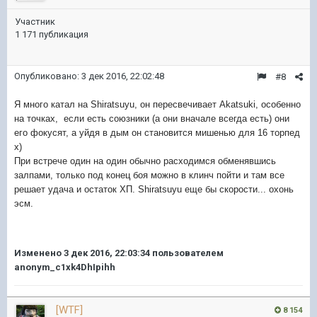
Участник
1 171 публикация
Опубликовано:
3 дек 2016, 22:02:48
#8
Я много катал на Shiratsuyu, он пересвечивает Akatsuki, особенно
на точках, если есть союзники (а они вначале всегда есть) они
его фокусят, а уйдя в дым он становится мишенью для 16 торпед
х)
При встрече один на один обычно расходимся обменявшись
залпами, только под конец боя можно в клинч пойти и там все
решает удача и остаток ХП.
Shiratsuyu еще бы скорости... охонь
эсм.
Изменено
3 дек 2016, 22:03:34
пользователем
anonym_c1xk4DhIpihh
[WTF]
8 154