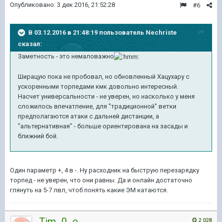
Опубликовано:
3 дек 2016, 21:52:28
#6
В 03.12.2016 в 21:48:19 пользователь Nechriste
сказал:
Заметность - это немаловажно
Ширацую пока не пробовал, но обновленный Хацухару с
ускоренными торпедами кмк довольно интересный.
Насчет универсальности - не уверен, но насколько у меня
сложилось впечатление, для "традиционной" ветки
предполагаются атаки с дальней дистанции, а
"альтернативная" - больше ориентирована на засады и
ближний бой.
Один параметр +, 4 в -. Ну расходник на быструю перезарядку
торпед - не уверен, что они равны. Да и онлайн достаточно
глянуть на 5-7 лвл, чтоб понять какие ЭМ катаются.
Tim_0_o
2 028