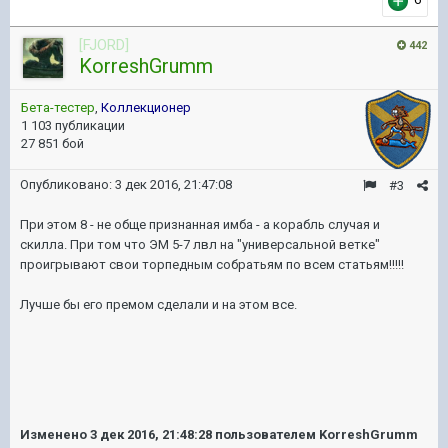
[FJORD]
442
KorreshGrumm
Бета-тестер
,
Коллекционер
1 103 публикации
27 851 бой
Опубликовано:
3 дек 2016, 21:47:08
#3
При этом 8 - не обще признанная имба - а корабль случая и
скилла. При том что ЭМ 5-7 лвл на "универсальной ветке"
проигрывают свои торпедным собратьям по всем статьям!!!!!
Лучше бы его премом сделали и на этом все.
Изменено
3 дек 2016, 21:48:28
пользователем KorreshGrumm