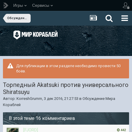
Игры
Сервисы
Обсуждение Мира Кораблей
Для публикации в этом разделе необходимо провести 50
боёв.
Торпедный Akatsuki против универсального
Shiratsuyu
Автор:
KorreshGrumm
,
3 дек 2016, 21:27:53
в
Обсуждение Мира
Кораблей
В этой теме 16 комментариев
[FJORD]
442