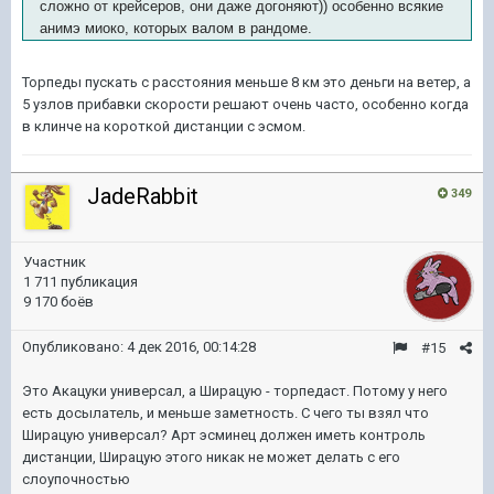
сложно от крейсеров, они даже догоняют)) особенно всякие
анимэ миоко, которых валом в рандоме.
Торпеды пускать с расстояния меньше 8 км это деньги на ветер, а
5 узлов прибавки скорости решают очень часто, особенно когда
в клинче на короткой дистанции с эсмом.
JadeRabbit
349
Участник
1 711 публикация
9 170 боёв
Опубликовано:
4 дек 2016, 00:14:28
#15
Это Акацуки универсал, а Ширацую - торпедаст. Потому у него
есть досылатель, и меньше заметность. С чего ты взял что
Ширацую универсал? Арт эсминец должен иметь контроль
дистанции, Ширацую этого никак не может делать с его
слоупочностью