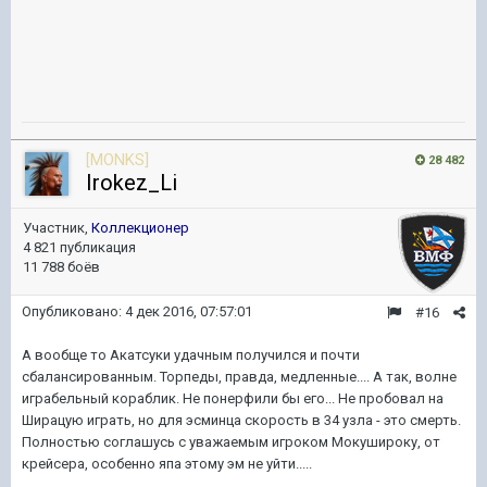
[MONKS]
28 482
Irokez_Li
Участник,
Коллекционер
4 821 публикация
11 788 боёв
Опубликовано:
4 дек 2016, 07:57:01
#16
А вообще то Акатсуки удачным получился и почти
сбалансированным. Торпеды, правда, медленные.... А так, волне
играбельный кораблик. Не понерфили бы его... Не пробовал на
Ширацую играть, но для эсминца скорость в 34 узла - это смерть.
Полностью соглашусь с уважаемым игроком Мокушироку, от
крейсера, особенно япа этому эм не уйти.....