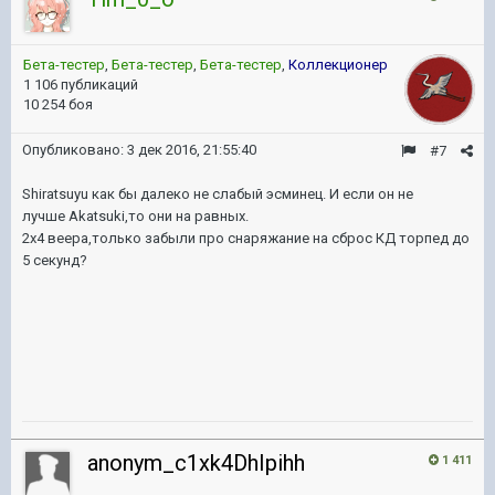
Бета-тестер
,
Бета-тестер
,
Бета-тестер
,
Коллекционер
1 106 публикаций
10 254 боя
Опубликовано:
3 дек 2016, 21:55:40
#7
Shiratsuyu как бы далеко не слабый эсминец. И если он не
лучше Akatsuki,то они на равных.
2х4 веера,только забыли про снаряжание на сброс КД торпед до
5 секунд?
anonym_c1xk4DhIpihh
1 411