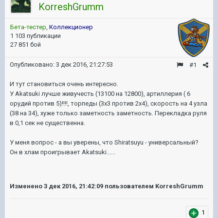
KorreshGrumm
Бета-тестер
,
Коллекционер
1 103 публикации
27 851 бой
Опубликовано:
3 дек 2016, 21:27:53
#1
И тут становиться очень интересно.
У Akatsuki лучше живучесть (13100 на 12800), артиллерия ( 6
орудий против 5)!!!!, торпеды (3х3 против 2х4), скорость на 4 узла
(38 на 34), хуже только заметность заметность. Перекладка руля
в 0,1 сек не существенна.
У меня вопрос - а вы уверены, что Shiratsuyu - универсальный?
Он в хлам проигрывает Akatsuki......
Изменено
3 дек 2016, 21:42:09
пользователем KorreshGrumm
1