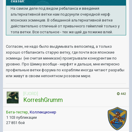
сказал:
На самом деле под видом ребаланса и введения
альтернативной ветки нам подсунули очередной нерф
японских эсминцев. В обещанной альтернативной ветке
действительно отличный от привычного геймплей только у
топа ветки. Все остальное - тех же щей да пожиже влей.
Согласен, не надо было выдумывать велосипед, а только
хорошо отбалансить старую ветку, где почти все японские
эсминцы (не считая миниказе) проигрывали конкурентам по
уровню. Про Шимку вообще - нерфят и дальше, мне интересно
профильные ветки форума по кораблям иногда читают разрабы
или живут в своем непонятном розовом мире.
[FJORD]
442
KorreshGrumm
Бета-тестер
,
Коллекционер
1 103 публикации
27 851 бой