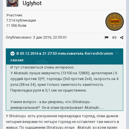
Uglyhot
Участник
7 214 публикации
11 506 боёв
Опубликовано:
3 дек 2016, 22:05:01
#9
В 03.12.2016 в 21:27:53 пользователь KorreshGrumm
сказал:
И тут становиться очень интересно.
У Akatsuki лучше живучесть (13100 на 12800), артиллерия ( 6
орудий против 5)!!!!, торпеды (3х3 против 2х4), скорость на 4
узла (38 на 34), хуже только заметность заметность.
Перекладка руля в 0,1 сек не существенна.
У меня вопрос - а вы уверены, что Shiratsuyu -
универсальный? Он в хлам проигрывает Akatsuki......
У
есть ускоренная перезарядка торпед, спам дымов
Shiratsuyu
четырмя веерами по четыре торпед не оставляет там никого в
живых. По ощущением
Shiratsuyu лучше Akatsuki во всем кроме