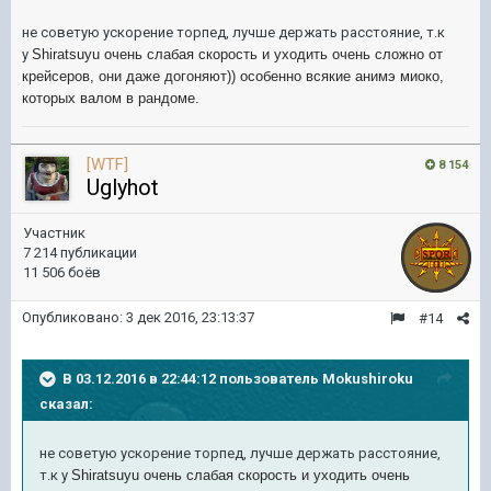
не советую ускорение торпед, лучше держать расстояние, т.к
у
Shiratsuyu очень слабая скорость и уходить очень сложно от
крейсеров, они даже догоняют)) особенно всякие анимэ миоко,
которых валом в рандоме.
[WTF]
8 154
Uglyhot
Участник
7 214 публикации
11 506 боёв
Опубликовано:
3 дек 2016, 23:13:37
#14
В 03.12.2016 в 22:44:12 пользователь Mokushiroku
сказал:
не советую ускорение торпед, лучше держать расстояние,
т.к у
Shiratsuyu очень слабая скорость и уходить очень