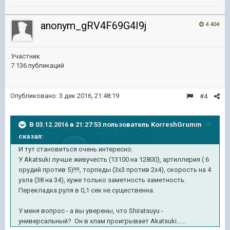
anonym_gRV4F69G4I9j
4 404
Участник
7 136 публикаций
Опубликовано:
3 дек 2016, 21:48:19
#4
В 03.12.2016 в 21:27:53 пользователь KorreshGrumm
сказал:
И тут становиться очень интересно.
У Akatsuki лучше живучесть (13100 на 12800), артиллерия ( 6
орудий против 5)!!!!, торпеды (3х3 против 2х4), скорость на 4
узла (38 на 34), хуже только заметность заметность.
Перекладка руля в 0,1 сек не существенна.
У меня вопрос - а вы уверены, что Shiratsuyu -
универсальный? Он в хлам проигрывает Akatsuki......