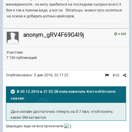
маневренности , но могу ошибаться на последнем сыграно всего 3
боя и тов в пьяном виде, а вот на
Shiratsuyu можно тупо охотиться
на эсмов и добирать шотных крейсеров.
anonym_gRV4F69G4I9j
4 404
Участник
7 136 публикаций
Опубликовано:
3 дек 2016, 22:11:22
#10
В 03.12.2016 в 21:52:28 пользователь KorreshGrumm
сказал:
Да и онлайн достаточно глянуть на 5-7 лвл, чтоб понять
какие ЭМ катаются.
Ширацую еще не все прокачали