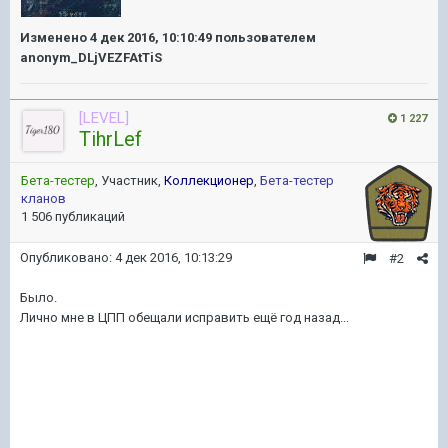
Изменено
4 дек 2016, 10:10:49
пользователем
anonym_DLjVEZFAtTiS
[LEVEL]
1 227
TihrLef
Бета-тестер
, Участник,
Коллекционер
,
Бета-тестер
кланов
1 506 публикаций
Опубликовано:
4 дек 2016, 10:13:29
#2
Было.
Лично мне в ЦПП обещали исправить ещё год назад...