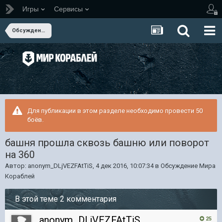
Игры
Сервисы
Обсуждение Мира Кораблей
Для публикации в этом разделе необходимо провести 50
боёв.
башня прошла сквозь башню или поворот
на 360
Автор:
anonym_DLjVEZFAtTiS
,
4 дек 2016, 10:07:34
в
Обсуждение Мира
Кораблей
В этой теме 2 комментария
anonym_DLjVEZFAtTiS
25