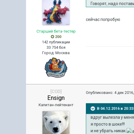
Говорят, надо постав
сейчас попробую
Старший бета-тестер
200
142 публикации
33 754 боя
Город
:
Москва
[COD]
Опубликовано:
4 дек 2016,
Ensign
Капитан-лейтенант
В 04.12.2016 в 20:
вдруг вылезла у меня
я просто в шоке!!!
и не убрать никак