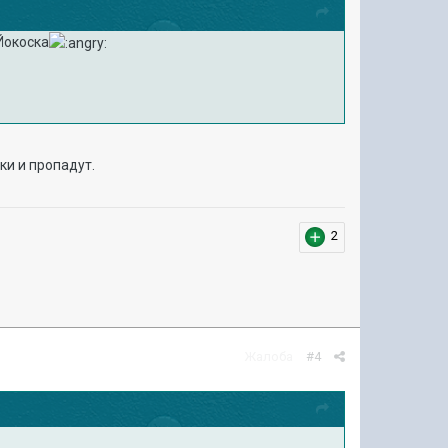
Йокоска
ки и пропадут.
2
Жалоба
#4