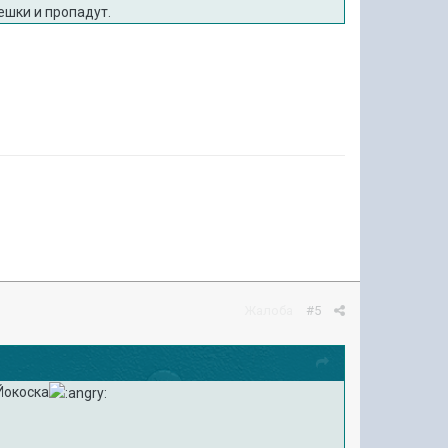
ешки и пропадут.
Жалоба
#5
Йокоска