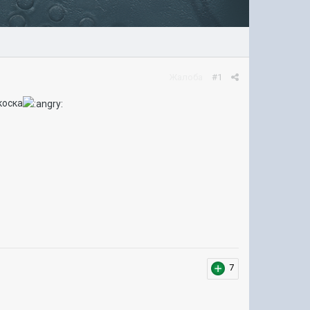
Жалоба
#1
коска
7