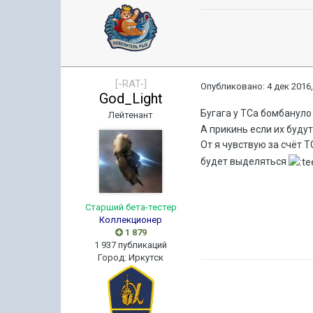
[-RAT-]
Опубликовано:
4 дек 2016,
God_Light
Бугага у ТСа бомбанул
Лейтенант
А прикинь если их буду
От я чувствую за счёт 
будет выделяться
Старший бета-тестер
Коллекционер
1 879
1 937 публикаций
Город
:
Иркутск