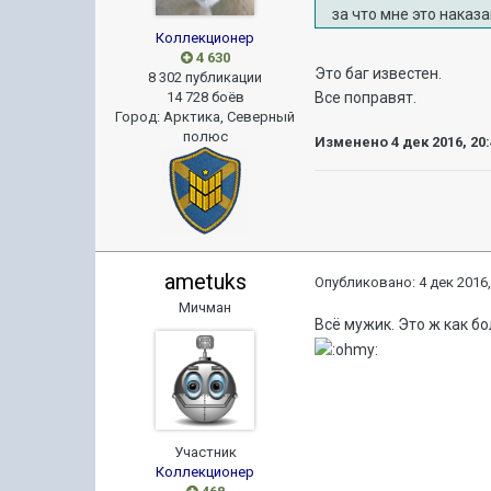
за что мне это наказ
Коллекционер
4 630
Это баг известен.
8 302 публикации
Все поправят.
14 728 боёв
Город
:
Арктика, Северный
полюс
Изменено
4 дек 2016, 20
ametuks
Опубликовано:
4 дек 2016,
Мичман
Всё мужик. Это ж как бо
Участник
Коллекционер