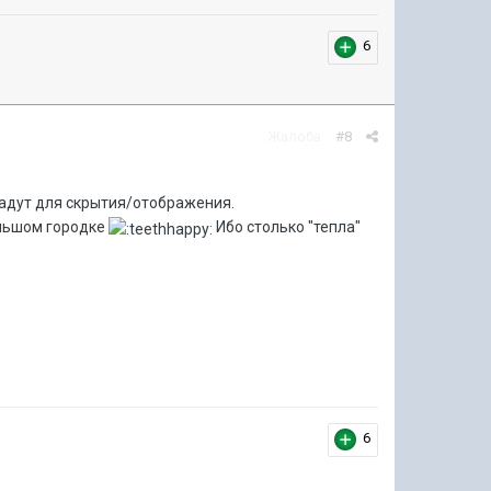
6
Жалоба
#8
дадут для скрытия/отображения.
ольшом городке
Ибо столько "тепла"
6