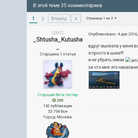
В этой теме 35 комментариев
1
Вперёд
2
Страница 1 из 2
[SNT]
Опубликовано:
4 дек 2016,
_Shtusha_Kutusha
_
вдруг вылезла у меня в
я просто в шоке!!!
Старшина 1 статьи
и не убрать никак
за что мне это наказан
Старший бета-тестер
200
142 публикации
33 754 боя
Город
:
Москва