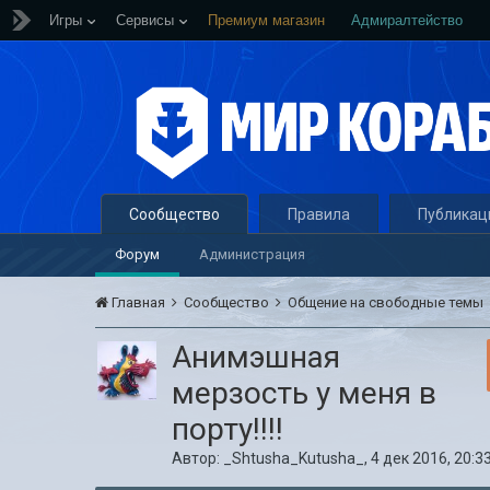
Игры
Сервисы
Премиум магазин
Адмиралтейство
Сообщество
Правила
Публикац
Форум
Администрация
Главная
Сообщество
Общение на свободные темы
Анимэшная
мерзость у меня в
порту!!!!
Автор:
_Shtusha_Kutusha_
,
4 дек 2016, 20:3