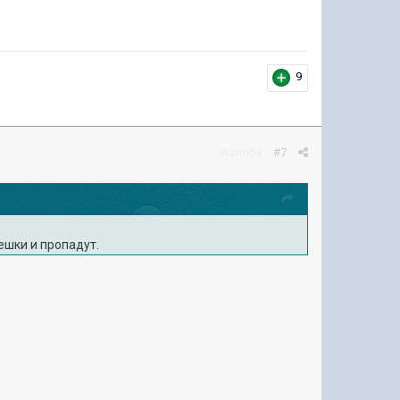
9
Жалоба
#7
ешки и пропадут.