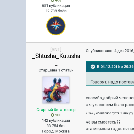
468
651 публикация
12 738 боёв
[SNT]
Опубликовано:
4 дек 2016,
_Shtusha_Kutusha
_
В 04.12.2016 в 20:3
Старшина 1 статьи
Говорят, надо постав
спасибо,добрый челове
а я уж совсем было рас
Старший бета-тестер
20:42 Добавлено спустя 1 минуту
200
142 публикации
чё вы смеётесь??
33 754 боя
эта мерзкая гадость-пр
Город
:
Москва