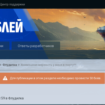
Центр поддержки
ии
Ответы разработчиков
Флудилка
Анимэшная мерзость у меня в порту!!!!
Для публикации в этом разделе необходимо провести 50 боёв.
3:59
в
Флудилка