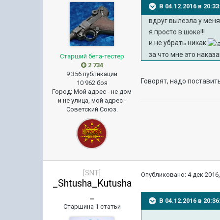
В 04.12.2016 в 20:
вдруг вылезла у меня
я просто в шоке!!!
и не убрать никак
за что мне это наказ
Старший бета-тестер
2 734
9 356 публикаций
Говорят, надо поставить
10 962 боя
Город
:
Мой адрес - не дом
и не улица, мой адрес -
Советский Союз.
[SNT]
Опубликовано:
4 дек 2016,
_Shtusha_Kutusha
_
В 04.12.2016 в 20:3
Старшина 1 статьи