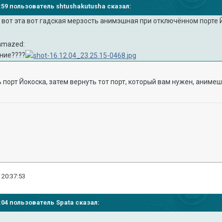
33:59 пользователь shtushakutusha сказал:
 вот эта вот гадская мерзость анимэшная при отключённом порте 
ание????
 порт Йокоска, затем вернуть тот порт, который вам нужен, анимеш
 20:37:53
6:04 пользователь Spata сказал: