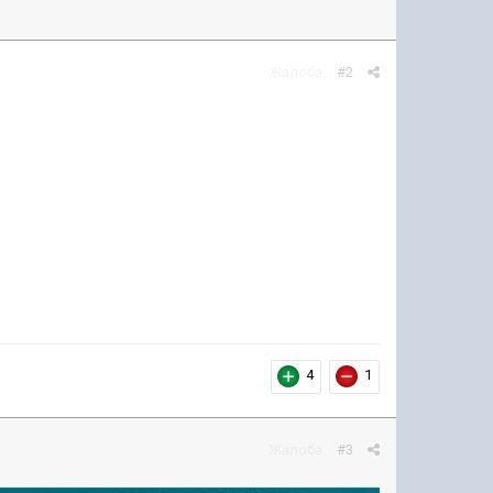
Жалоба
#2
4
1
Жалоба
#3