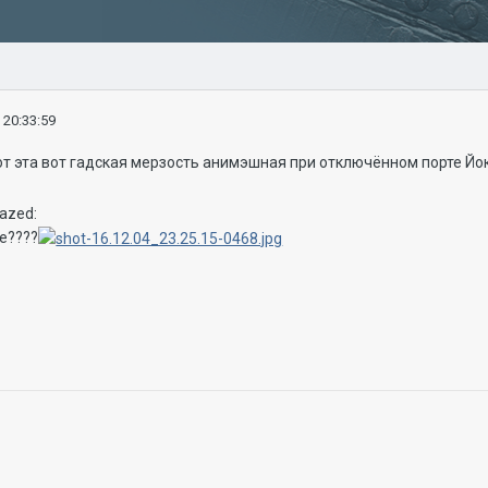
 20:33:59
от эта вот гадская мерзость анимэшная при отключённом порте Йо
ие????