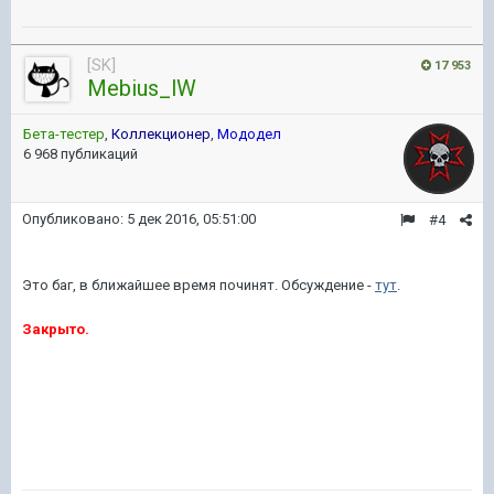
[SK]
17 953
Mebius_lW
Бета-тестер
,
Коллекционер
,
Мододел
6 968 публикаций
Опубликовано:
5 дек 2016, 05:51:00
#4
Это баг, в ближайшее время починят. Обсуждение -
тут
.
Закрыто.