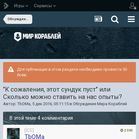
Игры
Сервисы
Обсуждение Мира Кораблей
Для публикации в этом разделе необходимо провести 50
боёв.
"К сожаления, этот сундук пуст" или
Сколько можно ставить на нас опыты?
Автор:
TbOMa
,
5 дек 2016, 05:11:15
в
Обсуждение Мира Кораблей
В этой теме 4 комментария
[ICE]
2 593
TbOMa