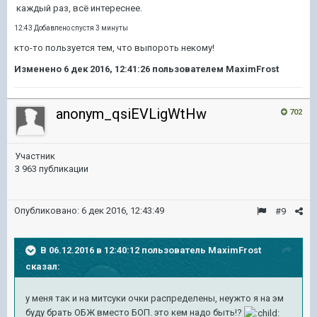
каждый раз, всё интереснее.
12:43 Добавлено спустя 3 минуты
кто-то пользуется тем, что выпороть некому!
Изменено
6 дек 2016, 12:41:26
пользователем MaximFrost
anonym_qsiEVLigWtHw
702
Участник
3 963 публикации
Опубликовано:
6 дек 2016, 12:43:49
#9
В 06.12.2016 в 12:40:12 пользователь MaximFrost
сказал:
у меня так и на митсуки очки распределены, неужто я на эм
буду брать ОБЖ вместо БОП. это кем надо быть!?