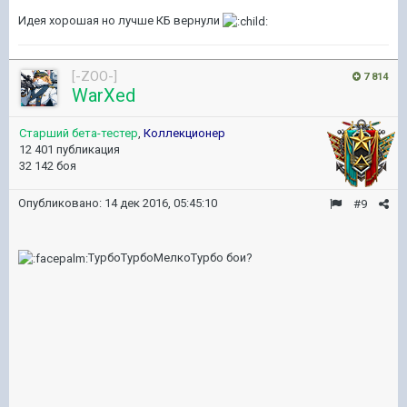
Идея хорошая но лучше КБ вернули
[-ZOO-]
7 814
WarXed
Старший бета-тестер
,
Коллекционер
12 401 публикация
32 142 боя
Опубликовано:
14 дек 2016, 05:45:10
#9
ТурбоТурбоМелкоТурбо бои?