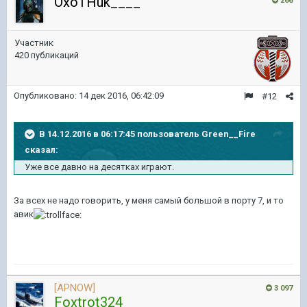
OxoTHuk____
266
Участник
420 публикаций
Опубликовано:
14 дек 2016, 06:42:09
#12
В 14.12.2016 в 06:17:45 пользователь Green__Fire
сказал:
Уже все давно на десятках играют.
За всех не надо говорить, у меня самый большой в порту 7, и то
авик
[APNOW]
3 097
Foxtrot324