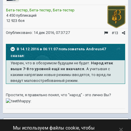
Бета-тестер
,
Бета-тестер
,
Бета-тестер
4 450 публикаций
12 923 боя
Опубликовано:
14 дек 2016, 07:37:27
#13
В 14.12.2016 в 06:11:07 пользователь Andreus47
сказал:
Уверен, что в обозримом будущем не будет.
Народ итак
выше 7-8 го уровней ещё не вкачался.
А учитывая с
какими напрягами новые режимы вводятся, то вряд ли
введут маловостребованный режим.
Простите, я правильно понял, что "народ" - это лично Вы?
Подписчики
1
×
Мы используем файлы cookie, чтобы