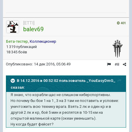
[ETTI]
401
balev69
Бета-тестер
,
Коллекционер
1 319 публикаций
18 345 боёв
Опубликовано:
14 дек 2016, 05:06:49
#8
В 14.12.2016 в 00:52:02 пользователь _YouEasyDmG_
сказал:
Я знаю, что корабли щас не слишком киберспортивны.
Но почему бы бои 1 на 1 , 3 на 3 там не поставить и условие:
уничтожить всю технику врага. Взять 2 лк и один кр и в
другой 2 лк и кр, бой 5 мин и респятся в 10-15 км на
открытой маленькой карте (океан уменьшить).
Ну когда будет фейсет?