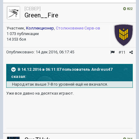
[CEBEP]
822
Green__Fire
Участник,
Коллекционер
,
Столкновение Серв-ов
1 073 публикации
14 353 боя
Опубликовано:
14 дек 2016, 06:17:45
#11
В 14.12.2016 в 06:11:07 пользователь Andreus47
сказал:
Народ итак выше 7-8 го уровней ещё не вкачался.
Уже все давно на десятках играют.