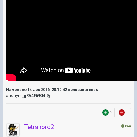
Изменено
14 дек 2016, 20:10:42
пользователем
anonym_gRV4F69G4I9j
3
1
Tetrahord2
864