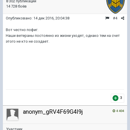
8 302 публикации
14 728 боёв
Опубликовано:
14 дек 2016, 20:04:38
#4
Вот честно пофиг.
Наши ветераны постоянно из жизни уходят, однако тем на счет
этого не кто не создает.
3
anonym_gRV4F69G4I9j
4 404
Участник