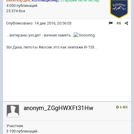
Викигвардия
,
Коллекционер
,
Старший бета-тестер
4 050 публикаций
25 574 боя
Опубликовано:
14 дек 2016, 20:56:03
#8
... ветераны уходят - вечная память...
ЗЫ Дааа, пилоты Авосек это как экипажи И-153...
anonym_ZGgHWXFt31Hw
6 455
Участник
3 190 публикаций