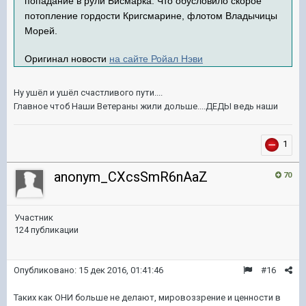
попадание в рули Бисмарка. Что обусловило скорое
потопление гордости Кригсмарине, флотом Владычицы
Морей.
Оригинал новости
на сайте Ройал Нэви
Ну ушёл и ушёл счастливого пути....
Главное чтоб Наши Ветераны жили дольше....ДЕДЫ ведь наши
1
anonym_CXcsSmR6nAaZ
70
Участник
124 публикации
Опубликовано:
15 дек 2016, 01:41:46
#16
Таких как ОНИ больше не делают, мировоззрение и ценности в