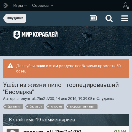
Игры
Сервисы
Флудилка
Для публикации в этом разделе необходимо провести 50
боёв.
Ушёл из жизни пилот торпедировавший
"Бисмарка"
Автор:
anonym_aIL7finZeV00
,
14 дек 2016, 19:39:08
в
Флудилка
Британия
Бисмарк
история
морская авиация
В этой теме 19 комментариев
5 644