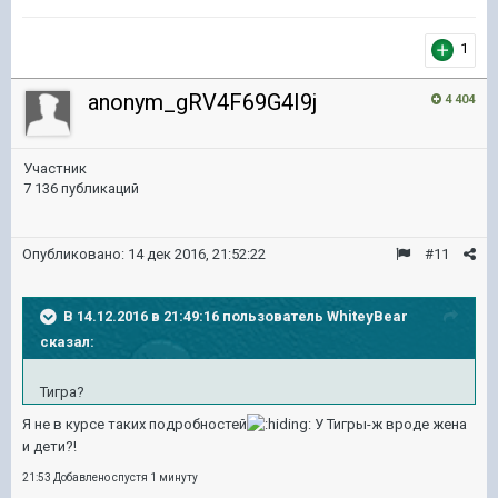
1
anonym_gRV4F69G4I9j
4 404
Участник
7 136 публикаций
Опубликовано:
14 дек 2016, 21:52:22
#11
В 14.12.2016 в 21:49:16 пользователь WhiteyBear
сказал:
Тигра?
Я не в курсе таких подробностей
У Тигры-ж вроде жена
и дети?!
21:53 Добавлено спустя 1 минуту