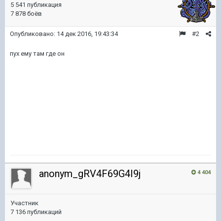
5 541 публикация
7 878 боёв
Опубликовано:
14 дек 2016, 19:43:34
#2
пух ему там где он
anonym_gRV4F69G4I9j
4 404
Участник
7 136 публикаций