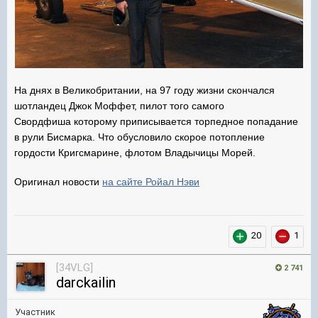
На днях в Великобритании, на 97 году жизни скончался
шотландец Джок Моффет, пилот того самого
Свордфиша которому приписывается торпедное попадание
в рули Бисмарка. Что обусловило скорое потопление
гордости Кригсмарине, флотом Владычицы Морей.
Оригинал новости
на сайте Ройал Нэви
20
1
[34VLG]
2 741
darckailin
Участник