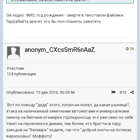
Ой ладно. ФИО, год рождения - смерти в текстовом файлике.
Террабайта хватит что бы пол планеты охватить.
anonym_CXcsSmR6nAaZ
70
Участник
124 публикации
Опубликовано:
15 дек 2016, 00:50:46
#13
Вот по поводу "деда" этого, попал-не-попал, да какая разница?,
атака на напичканный зенитными автоматами и универсалками
линкор на биплане-этажерке торпедоносце, это уже само по себе
тянет на героическое деяние, тем более, что бритты в пару
заходов на "Бисмарк" ходили, так что "доброй охоты на полянах
вересковых" Моффету!