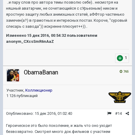
..и пару слов про автора темы позволю себе).. несмотря на
няшный аватарчик, не сочетающийся с сУрьезным) ником и
яростную защиту любых анимэшных статей, аФФтор частенько
замечен(а?) в грамотных и интересных постах. Короче, "суровый
слесарь с завода")) искренне плюсует++))..
Изменено
15 дек 2016, 00:54:32
пользователем
anonym_CXcsSmR6nAaZ
1
ObamaBanan
765
Участник,
Коллекционер
1 126 публикаций
Опубликовано:
15 дек 2016, 01:02:40
#14
Героическое это было поколение, и жаль что оно уходит
безвозвратно. Смотрел много док.фильмов с участием