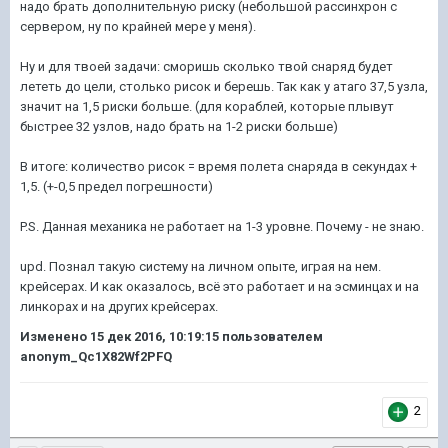
надо брать дополнительную риску (небольшой рассинхрон с
сервером, ну по крайней мере у меня).
Ну и для твоей задачи: сморишь сколько твой снаряд будет
лететь до цели, столько рисок и берешь. Так как у атаго 37,5 узла,
значит на 1,5 риски больше. (для кораблей, которые плывут
быстрее 32 узлов, надо брать на 1-2 риски больше)
В итоге: количество рисок = время полета снаряда в секундах +
1,5. (+-0,5 предел погрешности)
P.S. Данная механика не работает на 1-3 уровне. Почему - не знаю.
upd. Познал такую систему на личном опыте, играя на нем.
крейсерах. И как оказалось, всё это работает и на эсминцах и на
линкорах и на других крейсерах.
Изменено
15 дек 2016, 10:19:15
пользователем
anonym_Qc1X82Wf2PFQ
2