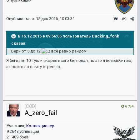
0 публикаций
Опубликовано:
15 дек 2016, 10:03:31
#9
В 15.12.2016 в 09:56:05 пользователь Ducking_fonk
сказал:
Бери от 5 до 12
всё равно рандом
Я бы взял 10-тую и скорее всего бы попал, но это я не высчитаю,
а просто по опыту стреляю.
[COD]
6 754
A_zero_fail
Участник,
Коллекционер
9 264 публикации
21 489 боёв