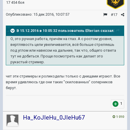
17 454 боя
Опубликовано:
15 дек 2016, 10:07:57
#17
В 15.12.2016 в 10:05:32 пользователь Elterian сказал:
О, это ручная работа, причём на глаз. А с ростом уровня,
вертлявость цели увеличивается, всё больше стреляешь
под углом или навесом на дальние, так что, общего ответа
тут не добиться. Проще посмотреть как делает это
рукастый стример.
чет эти стримеры и роликоделы только с днищами играют. Все
время удивляюсь где они таких "скилованных" соперников
берут.
1
Ha_KoJIeHu_0JIeHu67
1 010