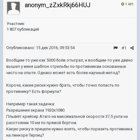
anonym_zZxkRkj66HUJ
1 421
Участник
1 807 публикаций
Опубликовано:
15 дек 2016, 09:53:54
#1
Вообщем-то уже как 5000 боёв отыграл, и вообщем-то уже давно
вышел у меня шаблон стрельбы по противникам основанные
чисто на опыте. Однако может есть более научный метод?
Короче, какие риски нужно брать, чтобы точно попасть по
противнику? Есть формула?
Например такая задачка:
Разрешение экрана 1920x1080.
Плывёт крейсер Атаго на максимальной скорости 37,5 узла на
расстоянии 10 км по прямой бортом.
Какую риску в прицеле нужно взять, чтобы поразить противника
на линкоре Тирпиц?