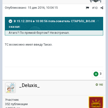
Опубликовано:
15 дек 2016, 10:04:15
#10
В 15.12.2016 в 10:00:56 пользователь CTAPblU_BOJIK
сказал:
Атаго? По прямой бортом? Не встречал.
ТС возможно имел ввиду Такао.
3
_Deluxis_
182
Участник
352 публикации