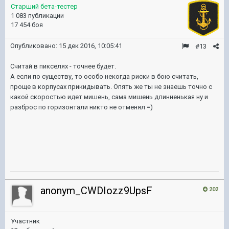
Старший бета-тестер
1 083 публикации
17 454 боя
Опубликовано:
15 дек 2016, 10:05:41
#13
Считай в пикселях - точнее будет.
А если по существу, то особо некогда риски в бою считать,
проще в корпусах прикидывать. Опять же ты не знаешь точно с
какой скоростью идет мишень, сама мишень длинненькая ну и
разброс по горизонтали никто не отменял =)
anonym_CWDIozz9UpsF
202
Участник