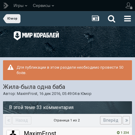
Игры
Сервисы
Юмор
Для публикации в этом разделе необходимо провести 50
боёв.
Жила-была одна баба
Автор:
MaximFrost
,
16 дек 2016, 05:49:04
в
Юмор
В этой теме 33 комментария
Назад
Вперёд
Страница 1 из 2
MaximFrost
1 234