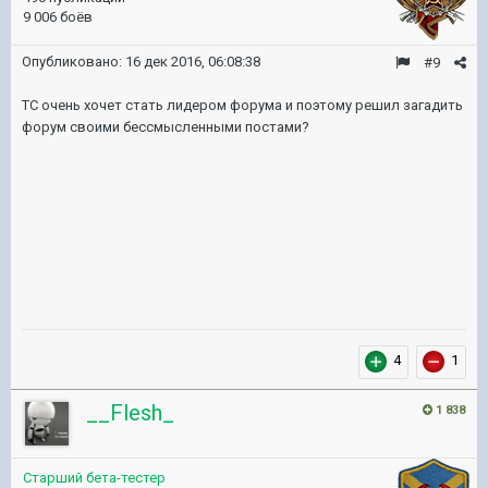
9 006 боёв
Опубликовано:
16 дек 2016, 06:08:38
#9
ТС очень хочет стать лидером форума и поэтому решил загадить
форум своими бессмысленными постами?
4
1
__Flesh_
1 838
Старший бета-тестер