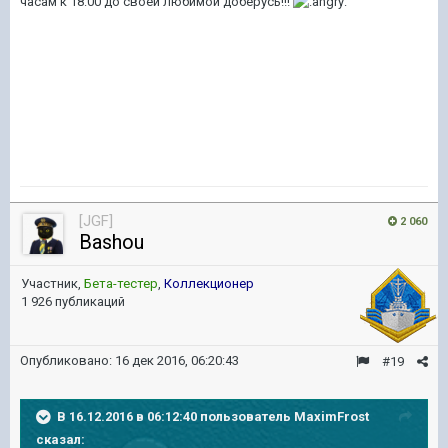
часам к 18:00 до своей любимой доберусь!!!
[JGF]
2 060
Bashou
Участник,
Бета-тестер
,
Коллекционер
1 926 публикаций
Опубликовано:
16 дек 2016, 06:20:43
#19
В 16.12.2016 в 06:12:40 пользователь MaximFrost
сказал: