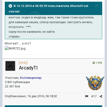
В 16.12.2016 в 06:03:39 пользователь MaximFrost
сказал:
монтаж. ходил в медведь жим, там такие тоже крутились
для заманухи наших, слюну пускающих. смотреть можно,
потрогать - ***.
сауну после занимали, не зайти.
стервы.
Монтаж?.....а это?
[UHU]
1 973
ArcadyTI
Участник,
Коллекционер
3 841 публикация
22 501 бой
Опубликовано:
16 дек 2016, 06:18:02
#17