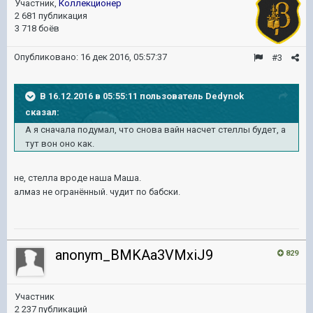
Участник,
Коллекционер
2 681 публикация
3 718 боёв
Опубликовано:
16 дек 2016, 05:57:37
#3
В 16.12.2016 в 05:55:11 пользователь Dedynok
сказал:
А я сначала подумал, что снова вайн насчет стеллы будет, а
тут вон оно как.
не, стелла вроде наша Маша.
алмаз не огранённый. чудит по бабски.
anonym_BMKAa3VMxiJ9
829
Участник
2 237 публикаций