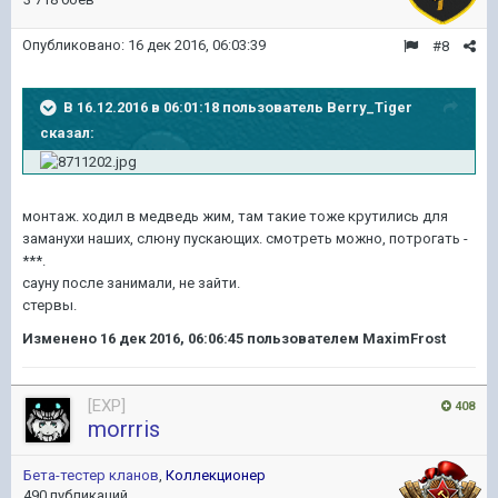
Опубликовано:
16 дек 2016, 06:03:39
#8
В 16.12.2016 в 06:01:18 пользователь Berry_Tiger
сказал:
монтаж. ходил в медведь жим, там такие тоже крутились для
заманухи наших, слюну пускающих. смотреть можно, потрогать -
***.
сауну после занимали, не зайти.
стервы.
Изменено
16 дек 2016, 06:06:45
пользователем MaximFrost
[EXP]
408
morrris
Бета-тестер кланов
,
Коллекционер
490 публикаций