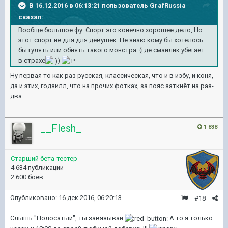
В 16.12.2016 в 06:13:21 пользователь GrafRussia
сказал:
Вообще большое фу. Спорт это конечно хорошее дело, Но
этот спорт не для для девушек. Не знаю кому бы хотелось
бы гулять или обнять такого монстра. (где смайлик убегает
в страхе
)
Ну первая то как раз русская, классическая, что и в избу, и коня,
да и этих, годзилл, что на прочих фотках, за пояс заткнёт на раз-
два...
__Flesh_
1 838
Старший бета-тестер
4 634 публикации
2 600 боёв
Опубликовано:
16 дек 2016, 06:20:13
#18
Слышь "Полосатый", ты завязывай
А то я только