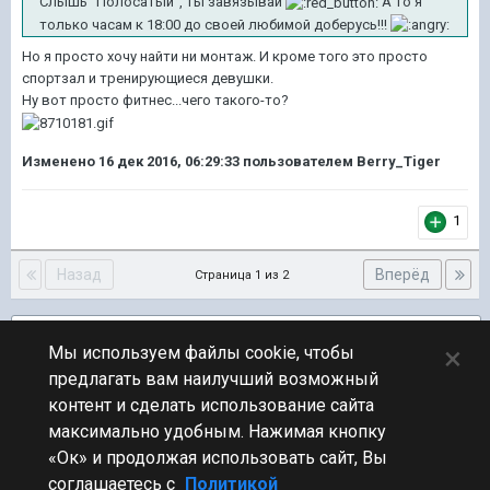
Слышь "Полосатый", ты завязывай
А то я
только часам к 18:00 до своей любимой доберусь!!!
Но я просто хочу найти ни монтаж. И кроме того это просто
спортзал и тренирующиеся девушки.
Ну вот просто фитнес...чего такого-то?
Изменено
16 дек 2016, 06:29:33
пользователем Berry_Tiger
1
Назад
Вперёд
Страница 1 из 2
Подписчики
1
×
Мы используем файлы cookie, чтобы
предлагать вам наилучший возможный
ПЕРЕЙТИ К СПИСКУ ТЕМ
контент и сделать использование сайта
Юмор
максимально удобным. Нажимая кнопку
«Ок» и продолжая использовать сайт, Вы
соглашаетесь с
Политикой