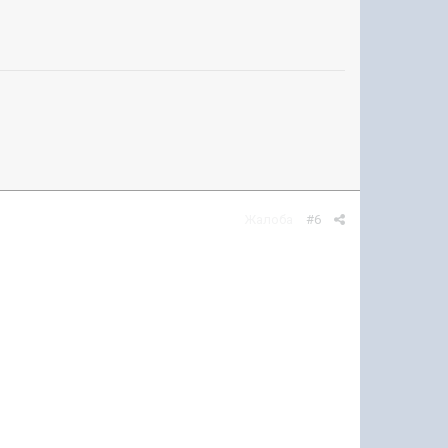
Жалоба
#6