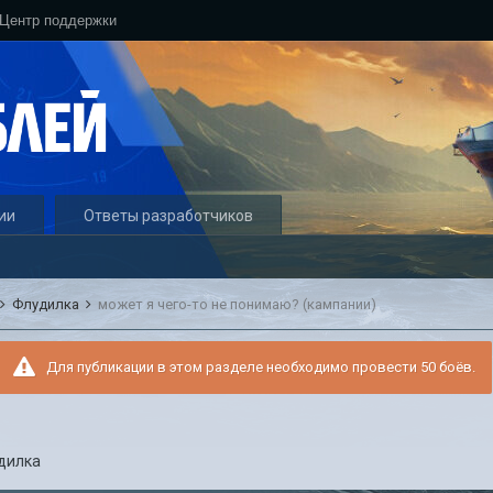
Центр поддержки
ии
Ответы разработчиков
Флудилка
может я чего-то не понимаю? (кампании)
Для публикации в этом разделе необходимо провести 50 боёв.
дилка