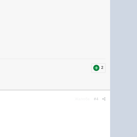
2
Жалоба
#4