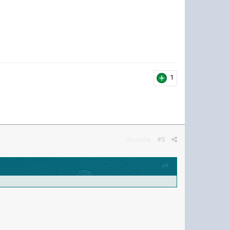
1
Жалоба
#5