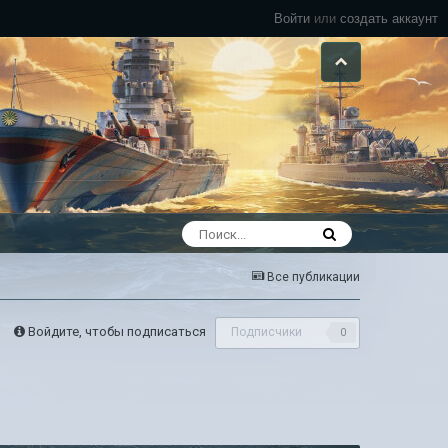
Войти
или
создать аккаунт
Все публикации
Войдите, чтобы подписаться
Подписчики
0