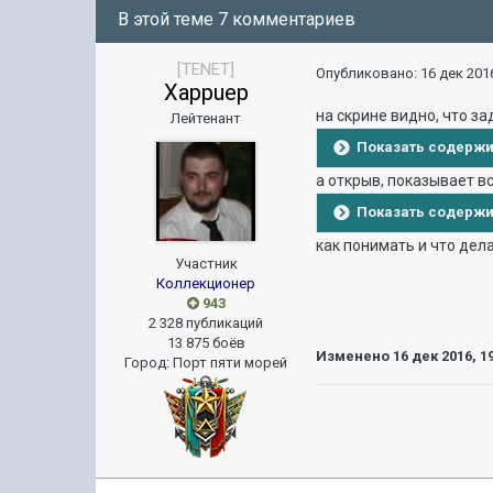
В этой теме 7 комментариев
[TENET]
Опубликовано:
16 дек 2016
Xappuep
на скрине видно, что з
Лейтенант
Показать содерж
а открыв, показывает вс
Показать содерж
как понимать и что де
Участник
Коллекционер
943
2 328 публикаций
13 875 боёв
Изменено
16 дек 2016, 1
Город
:
Порт пяти морей