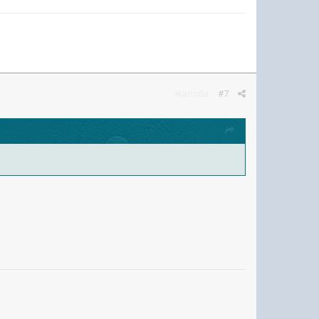
Жалоба
#7