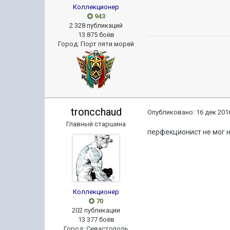
Коллекционер
943
2 328 публикаций
13 875 боёв
Город
:
Порт пяти морей
troncchaud
Опубликовано:
16 дек 2016
Главный старшина
перфекционист не мог н
Коллекционер
70
202 публикации
13 377 боёв
Город
:
Севастополь