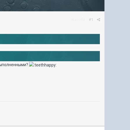
Жалоба
#1
евыполненными?