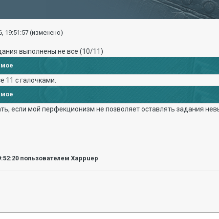
, 19:51:57
(изменено)
адания выполнены не все (10/11)
имое
е 11 с галочками.
имое
лать, если мой перфекционизм не позволяет оставлять задания н
9:52:20
пользователем Xappuep