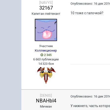
[NAVYS]
Опубликовано:
16 дек 2016
32167
10 тоже с галочкой?
Капитан-лейтенант
Участник
Коллекционер
2 345
6 663 публикации
14 323 боя
[DENIS]
Опубликовано:
16 дек 2016
NBAHbl4
У нижнего, часть которо
Мичман