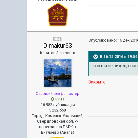
[EZI]
Опубликовано:
16 дек 2016
Dimakur63
Капитан 3-го ранга
В 16.12.2016 в 19:
я его и не видел, спа
Закрыто.
Старший альфа-тестер
3 611
16 982 публикации
5 232 боя
Город
:
Каменск-Уральский,
Свердловская обл. ->
переехал на ПМЖ в
Витязево (Анапа)