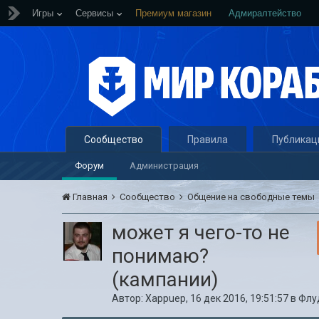
Игры
Сервисы
Премиум магазин
Адмиралтейство
Сообщество
Правила
Публикац
Форум
Администрация
Главная
Сообщество
Общение на свободные темы
может я чего-то не
понимаю?
(кампании)
Автор:
Xappuep
,
16 дек 2016, 19:51:57
в
Флу