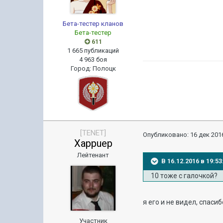
Бета-тестер кланов
Бета-тестер
611
1 665 публикаций
4 963 боя
Город
:
Полоцк
[TENET]
Опубликовано:
16 дек 2016
Xappuep
Лейтенант
В 16.12.2016 в 19:5
10 тоже с галочкой?
я его и не видел, спасиб
Участник