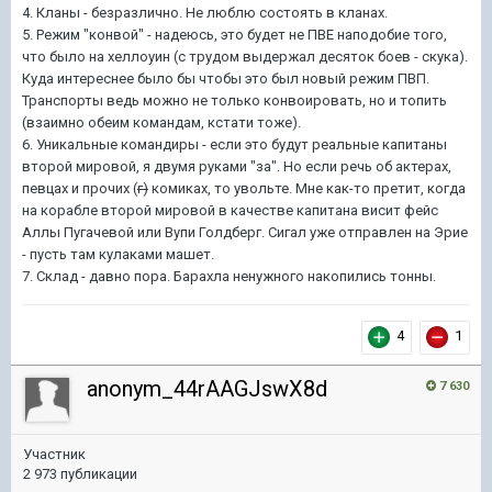
4. Кланы - безразлично. Не люблю состоять в кланах.
5. Режим "конвой" - надеюсь, это будет не ПВЕ наподобие того,
что было на хеллоуин (с трудом выдержал десяток боев - скука).
Куда интереснее было бы чтобы это был новый режим ПВП.
Транспорты ведь можно не только конвоировать, но и топить
(взаимно обеим командам, кстати тоже).
6. Уникальные командиры - если это будут реальные капитаны
второй мировой, я двумя руками "за". Но если речь об актерах,
певцах и прочих (
г)
комиках, то увольте. Мне как-то претит, когда
на корабле второй мировой в качестве капитана висит фейс
Аллы Пугачевой или Вупи Голдберг. Сигал уже отправлен на Эрие
- пусть там кулаками машет.
7. Склад - давно пора. Барахла ненужного накопились тонны.
4
1
anonym_44rAAGJswX8d
7 630
Участник
2 973 публикации