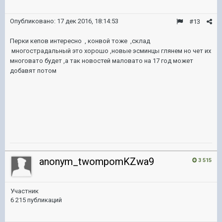
Опубликовано:
17 дек 2016, 18:14:53
#13
Перки кепов интересно , конвой тоже ,склад
многострадальный это хорошо ,новые эсминцы глянем но чет их
многовато будет ,а так новостей маловато на 17 год может
добавят потом
anonym_twompomKZwa9
3 515
Участник
6 215 публикаций