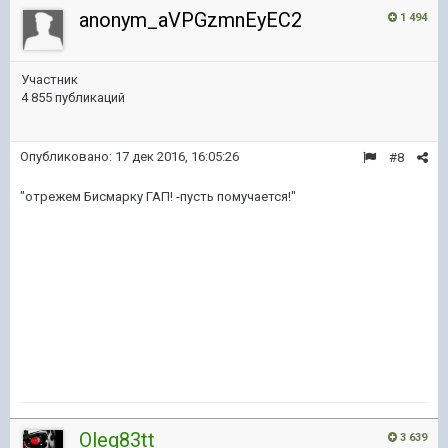
anonym_aVPGzmnEyEC2
1 494
Участник
4 855 публикаций
Опубликовано:
17 дек 2016, 16:05:26
#8
"отрежем Бисмарку ГАП! -пусть помучается!"
Oleg83tt
3 639