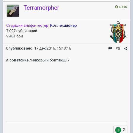
Terramorpher
5 416
Старший альфа-тестер
,
Коллекционер
7 097 публикаций
9 481 бой
Опубликовано:
17 дек 2016, 15:13:16
#5
А советские линкоры и британцы?
2