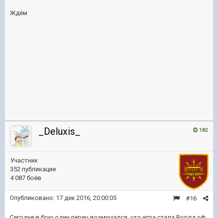
Ждём
_Deluxis_
182
Участник
352 публикации
4 087 боёв
Опубликовано:
17 дек 2016, 20:00:05
#16
Сегодня в бою один перец возмущался, что игра стала Ворлд оф