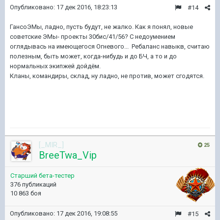
Опубликовано:
17 дек 2016, 18:23:13
#14
ГансоЭМы, ладно, пусть будут, не жалко. Как я понял, новые
советские ЭМы- проекты 30бис/41/56? С недоумением
оглядывась на имеющегося Огневого... Ребаланс навыкв, считаю
полезным, быть может, когда-нибудь и до БЧ, а то и до
нормальных экипжей дойдём.
Кланы, командиры, склад, ну ладно, не против, может сгодятся.
[_MIR_]
25
BreeTwa_Vip
Старший бета-тестер
376 публикаций
10 863 боя
Опубликовано:
17 дек 2016, 19:08:55
#15