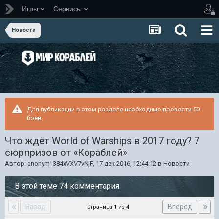
Игры
Сервисы
Новости
Для публикации в этом разделе необходимо провести 50
боёв.
Что ждёт World of Warships в 2017 году? 7
сюрпризов от «Кораблей»
Автор:
anonym_384xVXV7vNjF
,
17 дек 2016, 12:44:12
в
Новости
В этой теме 74 комментария
Назад
Вперёд
Страница 1 из 4