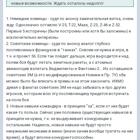
новые возможности. Ждать осталось недолго!
1. Немецкие эсминцы - судя по анонсу замечательная ветка, очень
жду. Однозначно оставлю V-25, T-22, Maas, Z-23, Z-46 и Z-52.
Первые 5 историчны (были построены или хотя бы заложены) и
исключительно интересны.
2. Советские эсминцы - судя по анонсу аналог глубоко
послевоенных французов в "танках". Совсем не нужна в игре, в
т.ч. и проект 56. Если так пойдет дальше, игра выродится и над
полем боя будут летать зенитные ракеты, а с атомных
авианосцев взлетать Виджиленты и Фантомы-2... Из оставшихся
советских ЭМ (а это модифицированные Новики и Пр. 7У) оба
можно было бы вписать в премы и на этом закончить. ИХМО
думая о фанатах советских ЭМ не надо забывать и про других
игроков, которым всю эту послевоенщину придется встречать
на поле боя.
3. Новые навыки командира - в принципе "за", если от них будет
какая-то польза. Сейчас уже половина существующих навыков в
принципе не нужна, т.к. не выдерживает конкуренции с
остальными. Надеюсь, новые навыки не будут просто
ненужными иконками в меню (иначе зачем вообще тратить на них
время), а будут вполне конкурентоспособны.