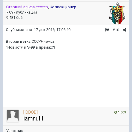
Старший альфа-тестер
,
Коллекционер
7 097 публикаций
9 481 бой
Опубликовано:
17 дек 2016, 17:06:40
#10
Вторая ветка СССР+ немцы
"Новик"?! и V-99 в премах?!
[IDDQD]
1 009
iamnulll
Участник