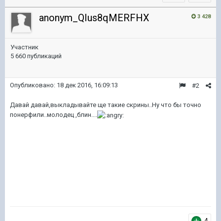
anonym_QIus8qMERFHX
3 428
Участник
5 660 публикаций
Опубликовано:
18 дек 2016, 16:09:13
#2
Давай давай,выкладывайте ще такие скрины..Ну что бы точно
понерфили..молодец ,блин....
4