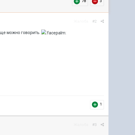
78
3
Жалоба
#2
 еще можно говорить.
1
Жалоба
#3