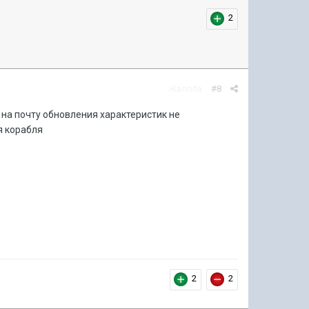
2
Жалоба
#8
м на почту обновления характеристик не
я корабля
2
2