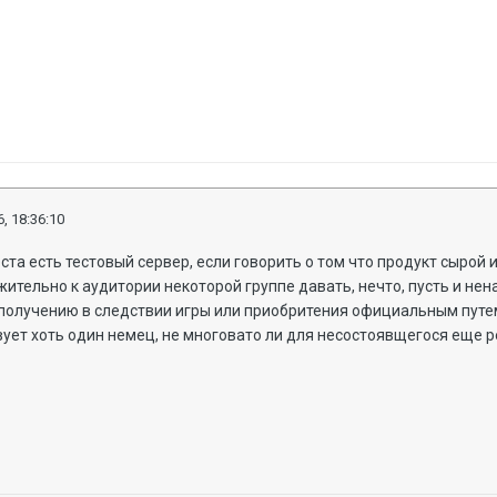
, 18:36:10
ста есть тестовый сервер, если говорить о том что продукт сырой 
жительно к аудитории некоторой группе давать, нечто, пусть и не
получению в следствии игры или приобритения официальным путе
ует хоть один немец, не многовато ли для несостоявщегося еще 