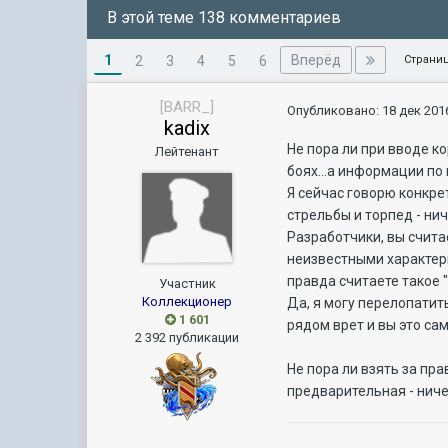
В этой теме 138 комментариев
1
Вперёд
2
3
4
5
6
Страниц
[BARR_]
Опубликовано:
18 дек 2016
kadix
Не пора ли при вводе к
Лейтенант
боях...а информации по 
Я сейчас говорю конкрет
стрельбы и торпед - ни
Разработчики, вы счита
неизвестными характери
правда считаете такое
Участник
Коллекционер
Да, я могу перелопатит
1 601
рядом врет и вы это са
2 392 публикации
Не пора ли взять за пр
предварительная - ниче