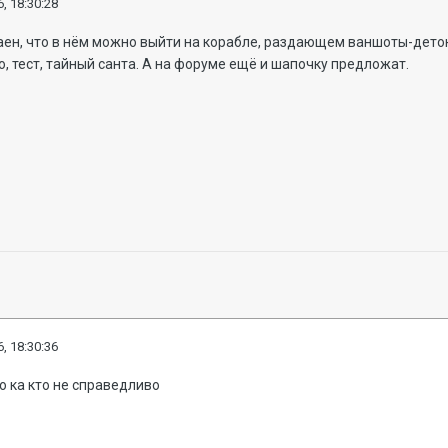
, 18:30:28
аен, что в нём можно выйти на корабле, раздающем ваншоты-дет
о, тест, тайный санта. А на форуме ещё и шапочку предложат.
, 18:30:36
то ка кто не справедливо