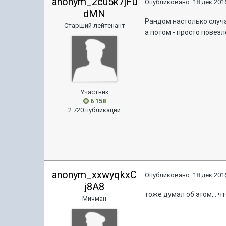
anonym_2cu5k7jFu
Опубликовано:
18 дек 2016
dMN
Рандом настолько случ
Старший лейтенант
а потом - просто повезл
Участник
6 158
2 720 публикаций
anonym_xxwyqkxC
Опубликовано:
18 дек 2016
j8A8
тоже думал об этом,.. ч
Мичман