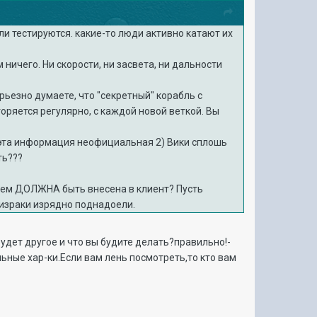
ли тестируются. какие-то люди активно катают их
м ничего. Ни скорости, ни засвета, ни дальности
рьезно думаете, что "секретный" корабль с
ряется регулярно, с каждой новой веткой. Вы
) эта информация неофициальная 2) Вики сплошь
ть???
 нем ДОЛЖНА быть внесена в клиент? Пусть
ризраки изрядно поднадоели.
будет другое и что вы будите делать?правильно!-
льные хар-ки.Если вам лень посмотреть,то кто вам