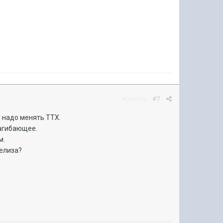
Жалоба
#7
и надо менять ТТХ.
нагибающее.
м.
релиза?