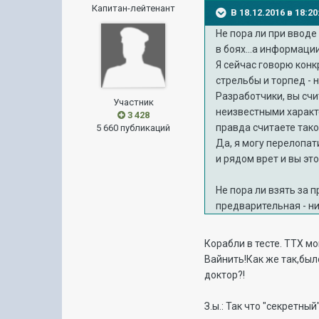
Капитан-лейтенант
В 18.12.2016 в 18:2
Не пора ли при вводе
в боях...а информации
Я сейчас говорю конкр
стрельбы и торпед - 
Разработчики, вы счи
Участник
неизвестными характе
3 428
правда считаете так
5 660 публикаций
Да, я могу перелопат
и рядом врет и вы эт
Не пора ли взять за 
предварительная - ни
Корабли в тесте. ТТХ м
Вайнить!Как же так,был
доктор?!
З.ы.: Так что "секретны