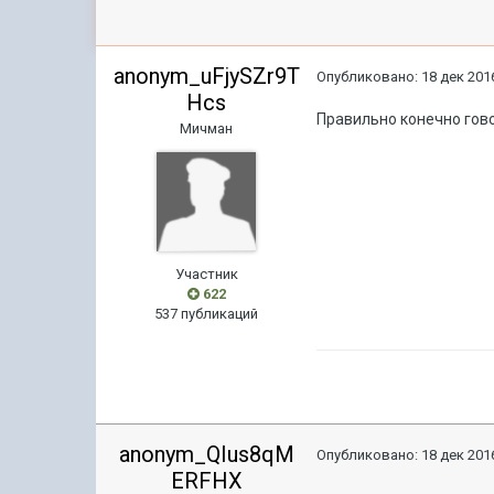
anonym_uFjySZr9T
Опубликовано:
18 дек 2016
Hcs
Правильно конечно гово
Мичман
Участник
622
537 публикаций
anonym_QIus8qM
Опубликовано:
18 дек 2016
ERFHX