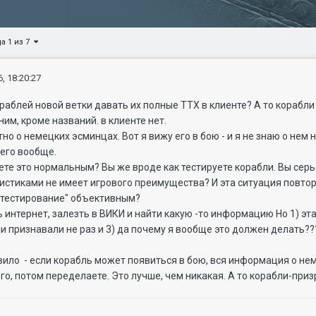
а 1 из 7
, 18:20:27
ораблей новой ветки давать их полные ТТХ в клиенте? А то корабли
ним, кроме названий. в клиенте нет.
но о немецких эсминцах. Вот я вижу его в бою - и я не знаю о нем н
чего вообще.
ете это нормальным? Вы же вроде как тестируете корабли. Вы серь
стиками не имеет игрового преимущества? И эта ситуация повторя
 "тестирование" объективным?
ь интернет, залезть в ВИКИ и найти какую -то информацию Но 1) 
ми признавали не раз и 3) да почему я вообще это должен делать??
авило - если корабль может появиться в бою, вся информация о н
го, потом переделаете. Это лучше, чем никакая. А то корабли-при