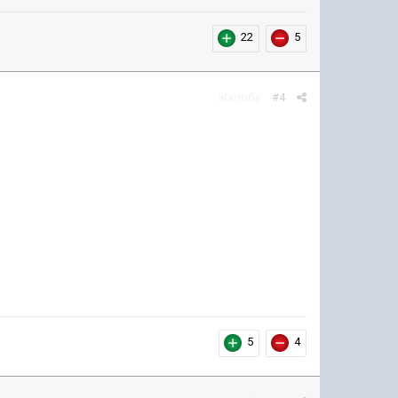
22
5
Жалоба
#4
5
4