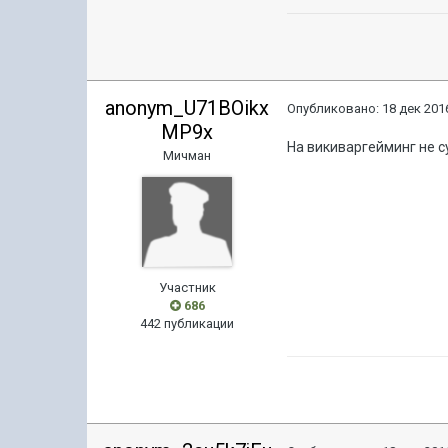
anonym_U71BOikx
Опубликовано:
18 дек 2016
MP9x
На викиваргейминг не 
Мичман
Участник
686
442 публикации