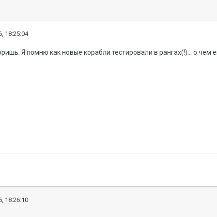
, 18:25:04
ришь. Я помню как новые корабли тестировали в рангах(!)... о чем
, 18:26:10