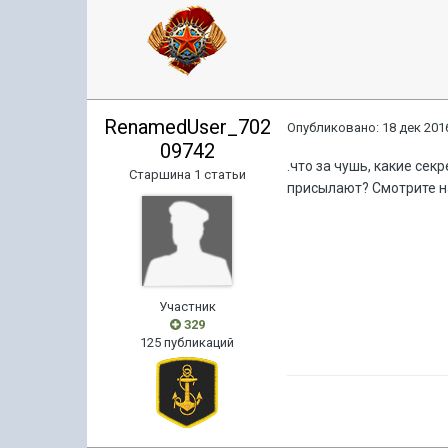
RenamedUser_702
Опубликовано:
18 дек 2016
09742
.что за чушь, какие сек
Старшина 1 статьи
присылают? Смотрите на
Участник
329
125 публикаций