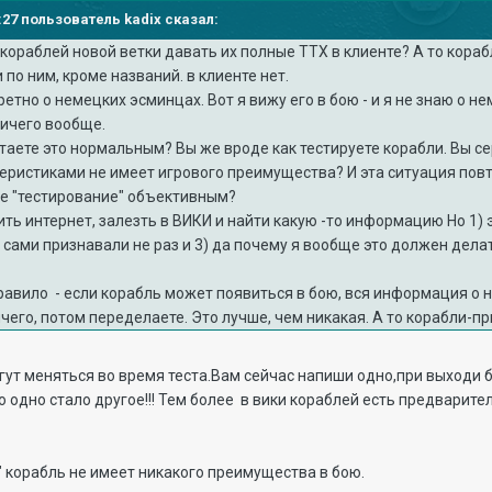
0:27 пользователь kadix сказал:
 кораблей новой ветки давать их полные ТТХ в клиенте? А то кораб
 по ним, кроме названий. в клиенте нет.
етно о немецких эсминцах. Вот я вижу его в бою - и я не знаю о не
ничего вообще.
таете это нормальным? Вы же вроде как тестируете корабли. Вы се
ристиками не имеет игрового преимущества? И эта ситуация повто
ое "тестирование" объективным?
ить интернет, залезть в ВИКИ и найти какую -то информацию Но 1
о сами признавали не раз и 3) да почему я вообще это должен дела
правило - если корабль может появиться в бою, вся информация о
чего, потом переделаете. Это лучше, чем никакая. А то корабли-п
огут меняться во время теста.Вам сейчас напиши одно,при выходи 
о одно стало другое!!! Тем более в вики кораблей есть предварите
й" корабль не имеет никакого преимущества в бою.