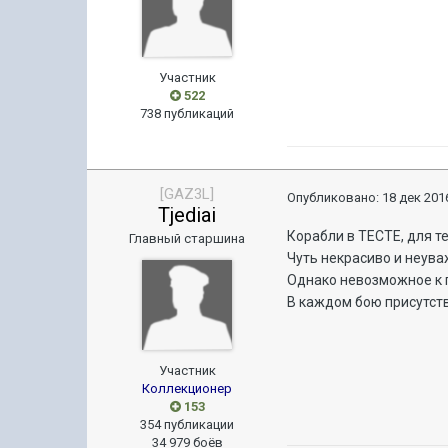
Участник
522
738 публикаций
[GAZ3L]
Опубликовано:
18 дек 2016
Tjediai
Корабли в ТЕСТЕ, для те
Главный старшина
Чуть некрасиво и неува
Однако невозможное к 
В каждом бою присутств
Участник
Коллекционер
153
354 публикации
34 979 боёв