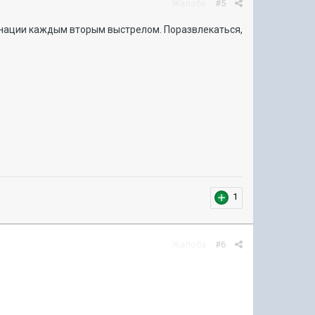
Жалоба
#5
онации каждым вторым выстрелом. Поразвлекаться,
1
Жалоба
#6