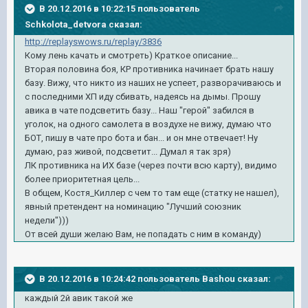
В 20.12.2016 в 10:22:15 пользователь
Schkolota_detvora сказал:
http://replayswows.ru/replay/3836
Кому лень качать и смотреть) Краткое описание...
Вторая половина боя, КР противника начинает брать нашу
базу. Вижу, что никто из наших не успеет, разворачиваюсь и
с последними ХП иду сбивать, надеясь на дымы. Прошу
авика в чате подсветить базу... Наш "герой" забился в
уголок, на одного самолета в воздухе не вижу, думаю что
БОТ, пишу в чате про бота и бан... и он мне отвечает! Ну
думаю, раз живой, подсветит... Думал я так зря)
ЛК противника на ИХ базе (через почти всю карту), видимо
более приоритетная цель...
В общем, Костя_Киллер с чем то там еще (статку не нашел),
явный претендент на номинацию "Лучший союзник
недели")))
От всей души желаю Вам, не попадать с ним в команду)
В 20.12.2016 в 10:24:42 пользователь Bashou сказал:
каждый 2й авик такой же