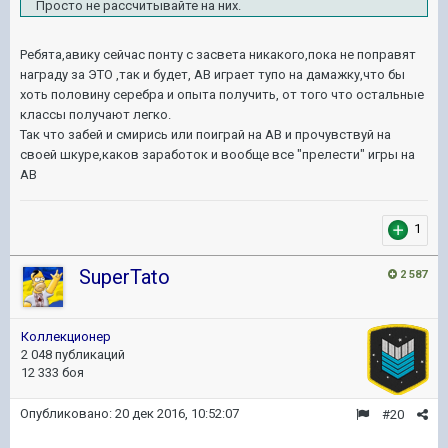
Просто не рассчитывайте на них.
Ребята,авику сейчас понту с засвета никакого,пока не поправят
награду за ЭТО ,так и будет, АВ играет тупо на дамажку,что бы
хоть половину серебра и опыта получить, от того что остальные
классы получают легко.
Так что забей и смирись или поиграй на АВ и прочувствуй на
своей шкуре,каков заработок и вообще все "прелести" игры на
АВ
1
SuperTato
2 587
Коллекционер
2 048 публикаций
12 333 боя
Опубликовано:
20 дек 2016, 10:52:07
#20