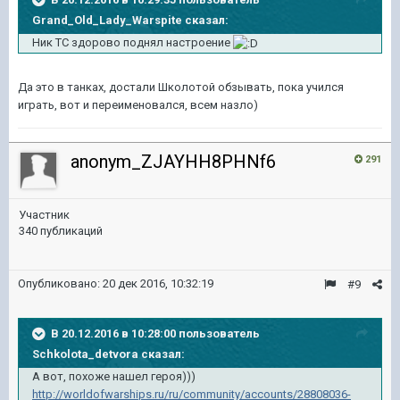
Grand_Old_Lady_Warspite сказал:
Ник ТС здорово поднял настроение
Да это в танках, достали Школотой обзывать, пока учился
играть, вот и переименовался, всем назло)
anonym_ZJAYHH8PHNf6
291
Участник
340 публикаций
Опубликовано:
20 дек 2016, 10:32:19
#9
В 20.12.2016 в 10:28:00 пользователь
Schkolota_detvora сказал:
А вот, похоже нашел героя)))
http://worldofwarships.ru/ru/community/accounts/28808036-