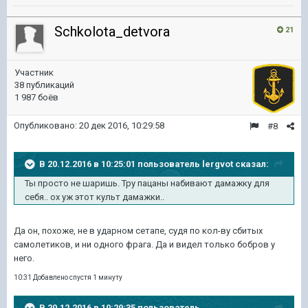
Schkolota_detvora
21
Участник
38 публикаций
1 987 боёв
Опубликовано:
20 дек 2016, 10:29:58
#8
В 20.12.2016 в 10:25:01 пользователь lergvot сказал:
Ты просто не шаришь. Тру пацаны набивают дамажку для
себя.. ох уж этот культ дамажки..
Да он, похоже, не в ударном сетапе, судя по кол-ву сбитых
самолетиков, и ни одного фрага. Да и видел только бобров у
него.
10:31 Добавлено спустя 1 минуту
В 20.12.2016 в 10:29:35 пользователь