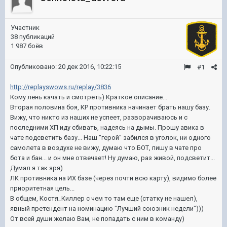
Участник
38 публикаций
1 987 боёв
Опубликовано:
20 дек 2016, 10:22:15
#1
http://replayswows.ru/replay/3836
Кому лень качать и смотреть) Краткое описание...
Вторая половина боя, КР противника начинает брать нашу базу.
Вижу, что никто из наших не успеет, разворачиваюсь и с
последними ХП иду сбивать, надеясь на дымы. Прошу авика в
чате подсветить базу... Наш "герой" забился в уголок, ни одного
самолета в воздухе не вижу, думаю что БОТ, пишу в чате про
бота и бан... и он мне отвечает! Ну думаю, раз живой, подсветит...
Думал я так зря)
ЛК противника на ИХ базе (через почти всю карту), видимо более
приоритетная цель...
В общем, Костя_Киллер с чем то там еще (статку не нашел),
явный претендент на номинацию "Лучший союзник недели")))
От всей души желаю Вам, не попадать с ним в команду)