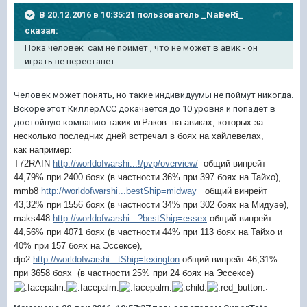
В 20.12.2016 в 10:35:21 пользователь _NaBeRi_
сказал:
Пока человек сам не поймет , что не может в авик - он
играть не перестанет
Человек может понять, но такие индивидуумы не поймут никогда.
Вскоре этот КиллерАСС докачается до 10 уровня и попадет в
достойную компанию
таких игРаков на авиках, которых
за
несколько
последних дней
встречал в боях на хайлевелах,
как
например:
T72RAIN
http://worldofwarshi...!/pvp/overview/
общий винрейт
44,79% при 2400 боях (в частности 36% при 397 боях на Тайхо),
mmb8
http://worldofwarshi...bestShip=midway
общий винрейт
43,32% при 1556 боях
(в частности 34% при 302 боях на Мидуэе
)
,
maks448
http://worldofwarshi...?bestShip=essex
общий винрейт
44,56% при 4071 боях
(в частности 44% при 113 боях на Т
айхо и
40% при 157 боях на Эссексе)
,
djo2
http://worldofwarshi...tShip=lexington
общий винрейт 46,31%
при 3658 боях
(в частности 25% при 24 боях на Эссексе
)
.