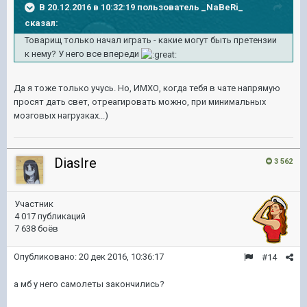
В 20.12.2016 в 10:32:19 пользователь _NaBeRi_
сказал:
Товарищ только начал играть - какие могут быть претензии
к нему? У него все впереди
Да я тоже только учусь. Но, ИМХО, когда тебя в чате напрямую
просят дать свет, отреагировать можно, при минимальных
мозговых нагрузках...)
DiasIre
3 562
Участник
4 017 публикаций
7 638 боёв
Опубликовано:
20 дек 2016, 10:36:17
#14
а мб у него самолеты закончились?