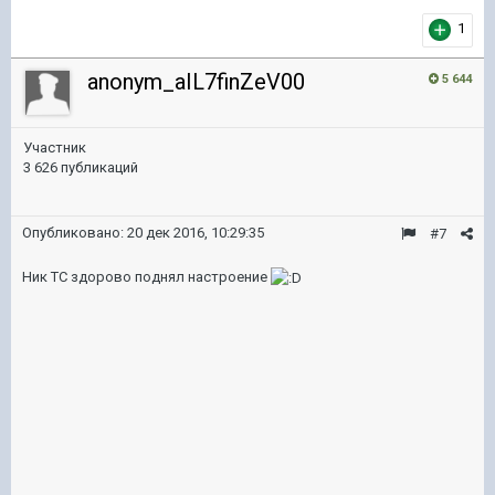
1
anonym_aIL7finZeV00
5 644
Участник
3 626 публикаций
Опубликовано:
20 дек 2016, 10:29:35
#7
Ник ТС здорово поднял настроение