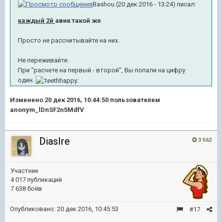
Bashou (20 дек 2016 - 13:24) писал:
каждый 2й
авик такой же
Просто не рассчитывайте на них.
Не переживайте.
При "расчете на первый - второй", Вы попали на цифру
один.
Изменено
20 дек 2016, 10:44:50
пользователем
anonym_lDnSF2n5MdfV
DiasIre
3 562
Участник
4 017 публикаций
7 638 боёв
Опубликовано:
20 дек 2016, 10:45:53
#17