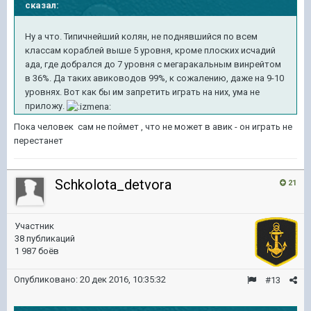
сказал:
Ну а что. Типичнейший колян, не поднявшийся по всем
классам кораблей выше 5 уровня, кроме плоских исчадий
ада, где добрался до 7 уровня с мегаракальным винрейтом
в 36%. Да таких авиководов 99%, к сожалению, даже на 9-10
уровнях. Вот как бы им запретить играть на них, ума не
приложу.
Пока человек сам не поймет , что не может в авик - он играть не
перестанет
Schkolota_detvora
21
Участник
38 публикаций
1 987 боёв
Опубликовано:
20 дек 2016, 10:35:32
#13