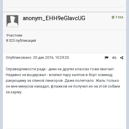
anonym_EHH9eGlavcUG
7 334
Участник
8 325 публикаций
Опубликовано:
20 дек 2016, 10:29:20
#6
Справедливости ради - днин на других классах тоже хватает.
Недавно не выдержал - влепил пару залпов в борт эсминцу,
ракующему за спиной линкоров. Даже полегчало. Жаль только
он мне минусов накидал, флажков не получил из-за этой собаки
за карму.