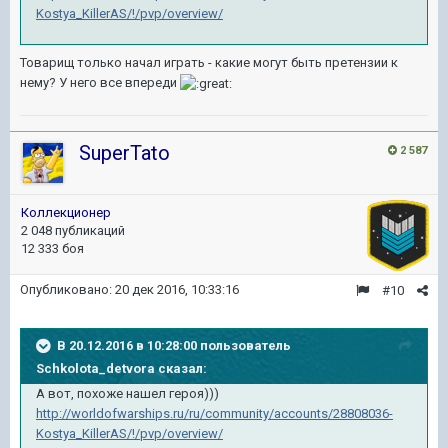
Kostya_KillerAS/!/pvp/overview/
Товарищ только начал играть - какие могут быть претензии к
нему? У него все впереди
SuperTato
2 587
Коллекционер
2 048 публикаций
12 333 боя
Опубликовано:
20 дек 2016, 10:33:16
#10
В 20.12.2016 в 10:28:00 пользователь
Schkolota_detvora сказал:
А вот, похоже нашел героя)))
http://worldofwarships.ru/ru/community/accounts/28808036-
Kostya_KillerAS/!/pvp/overview/