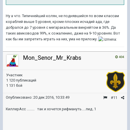
Ну а что. Типичнейший колян, не поднявшийся по всем классам
кораблей выше 5 уровня, кроме плоских исчадий ада, где
добрался до 7 уровня с мегаракальным винрейтом в 36%. Да
таких авиководов 99%, к сожалению, даже на 9-10 уровнях. Вот
как бы им запретить играть на них, ума не приложу.
Mon_Senor_Mr_Krabs
404
Участник
1 120 публикаций
1 131 бой
Опубликовано:
20 дек 2016, 10:33:49
#11
КиллерАсс ......... так и хочется рифмануть.....пид..1