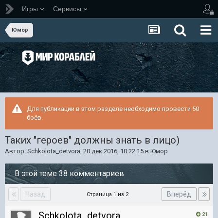
Игры
Сервисы
Юмор
Для публикации в этом разделе необходимо провести 50
боёв.
Таких "героев" должны знать в лицо)
Автор:
Schkolota_detvora
,
20 дек 2016, 10:22:15
в
Юмор
В этой теме 38 комментариев
Назад
Вперёд
Страница 1 из 2
Schkolota_detvora
21