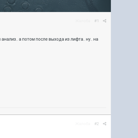
Жалоба
#1
лиз.. а потом после выхода из лифта.. ну.. на
Жалоба
#2