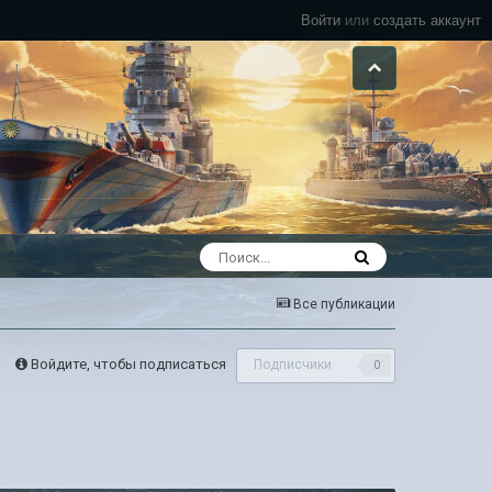
Войти
или
создать аккаунт
Все публикации
Войдите, чтобы подписаться
Подписчики
0