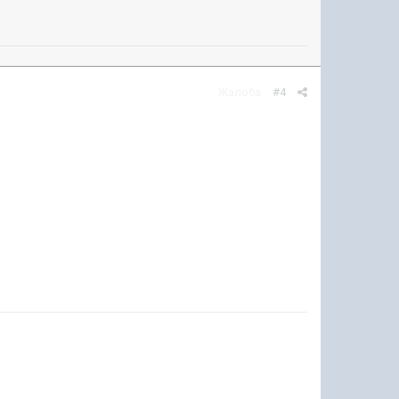
Жалоба
#4