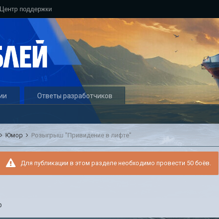
Центр поддержки
ии
Ответы разработчиков
Юмор
Розыгрыш "Привидение в лифте"
Для публикации в этом разделе необходимо провести 50 боёв.
р