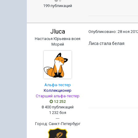
0
199 публикаций
Jluca
Опубликовано:
28 ноя 2012
Настасья Юрьевна всея
Лиса стала белая
Морей
Альфа-тестер
Коллекционер
Старший альфа-тестер
12 252
8 400 публикаций
1 232 боя
---
Город
:
Санкт-Петербург