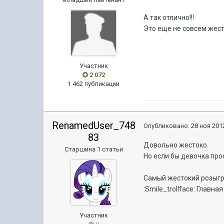
А так отлично!!!
Это еще не совсем жест
Участник
2 072
1 462 публикации
RenamedUser_748
Опубликовано:
28 ноя 2012
83
Довольно жестоко.
Старшина 1 статьи
Но если бы девочка прос
Самый жестокий розыгр
:Smile_trollface: Главн
Участник