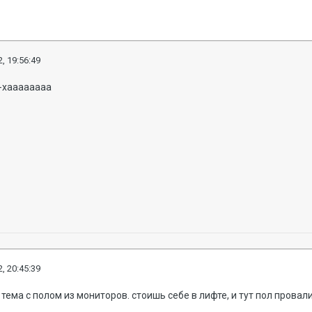
, 19:56:49
-хаааааааа
, 20:45:39
тема с полом из мониторов. стоишь себе в лифте, и тут пол провали