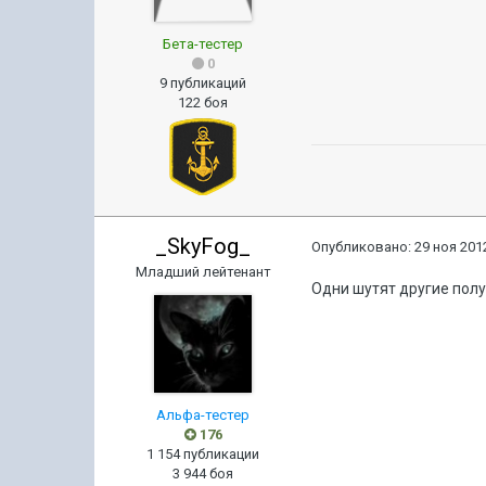
Бета-тестер
0
9 публикаций
122 боя
_SkyFog_
Опубликовано:
29 ноя 2012
Младший лейтенант
Одни шутят другие пол
Альфа-тестер
176
1 154 публикации
3 944 боя