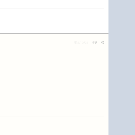
Жалоба
#9