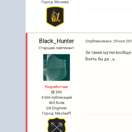
Город
:
Москва
Black_Hunter
Опубликовано:
29 ноя 201
Старший лейтенант
За такие шутки вообще
Взять бы да ...ь
Разработчик
293
4 636 публикаций
465 боёв
QA Engineer
Город
:
Nikolaeff