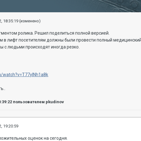
, 18:35:19
(изменено)
гментом ролика. Решил поделиться полной версией.
 в лифт посетителям должны были провести полный медицинский ана
ны с людьми происходят иногда резко.
om/watch?v=T77ylNh1a8k
ь..
8:39:22
пользователем pkudinov
, 19:20:59
ложительных оценок на сегодня.