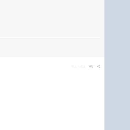
Жалоба
#8