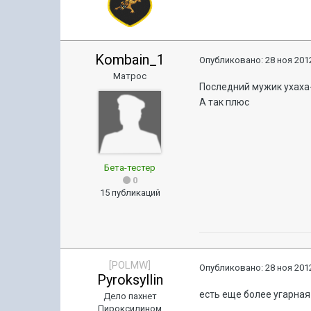
Kombain_1
Опубликовано:
28 ноя 2012
Матрос
Последний мужик ухаха
А так плюс
Бета-тестер
0
15 публикаций
[POLMW]
Опубликовано:
28 ноя 2012
Pyroksyllin
есть еще более угарная 
Дело пахнет
Пироксилином