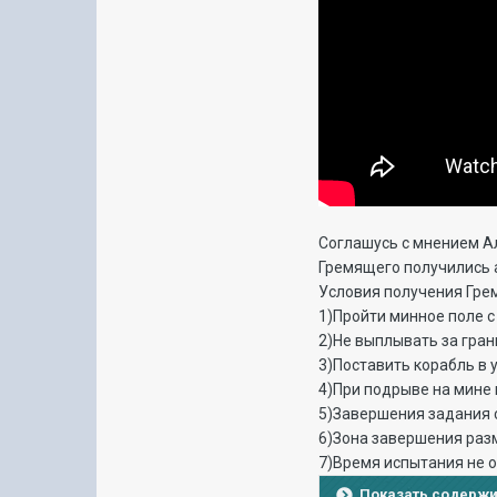
Соглашусь с мнением Ал
Гремящего получились а
Условия получения Гре
1)Пройти минное поле с
2)Не выплывать за гра
3)Поставить корабль в 
4)При подрыве на мине
5)Завершения задания с
6)Зона завершения раз
7)Время испытания не о
Показать содерж