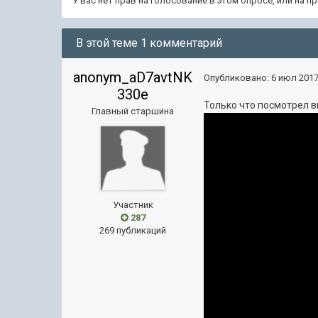
У вас нет прав на голосование в этом опросе, или на 
В этой теме 1 комментарий
anonym_aD7avtNK
Опубликовано:
6 июл 2017
330e
Только что посмотрел в
Главный старшина
Участник
287
269 публикаций