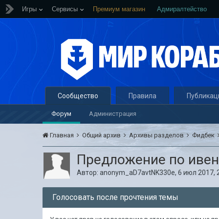
Игры
Сервисы
Премиум магазин
Адмиралтейство
Сообщество
Правила
Публикац
Форум
Администрация
Главная
Общий архив
Архивы разделов
Фидбек
Предложение по ивен
Автор:
anonym_aD7avtNK330e
,
6 июл 2017, 
Голосовать после прочтения темы