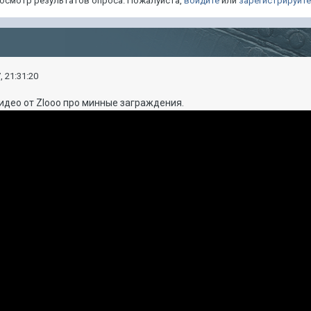
просмотр результатов опроса. Пожалуйста,
войдите
или
зарегистрируйт
, 21:31:20
идео от Zlooo про минные заграждения.