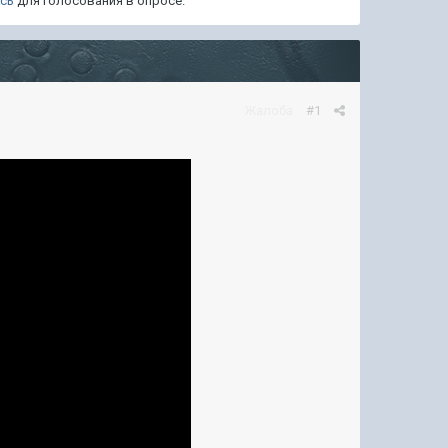
есь
для голосования в опросе.
Жалоба
#1