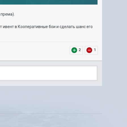
 према).
от ивент в Кооперативные бои и сделать шанс его
2
1