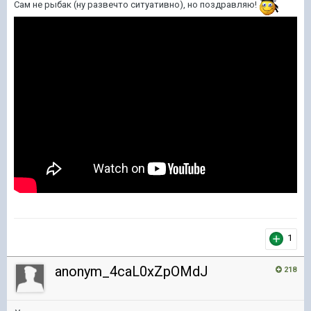
Сам не рыбак (ну развечто ситуативно), но поздравляю!
1
anonym_4caL0xZpOMdJ
218