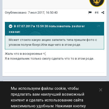
Опубликовано:
7 июл 2017, 16:50:40
#4
В 07.07.2017 в 15:59:30 пользователь
zestorer
сказал:
Может стоило какую акцию запилить типа пришли фото с
уловом получи бонус.Или еще чего в этом роде.
Жаль что в воскресенье =(.
Я в понедельник только смогу сделать что то в этом роде.
Подписчики
0
×
Мы используем файлы cookie, чтобы
предлагать вам наилучший возможный
ПЕРЕЙТИ К СПИСКУ ТЕМ
контент и сделать использование сайта
Флудилка
максимально удобным. Нажимая кнопку