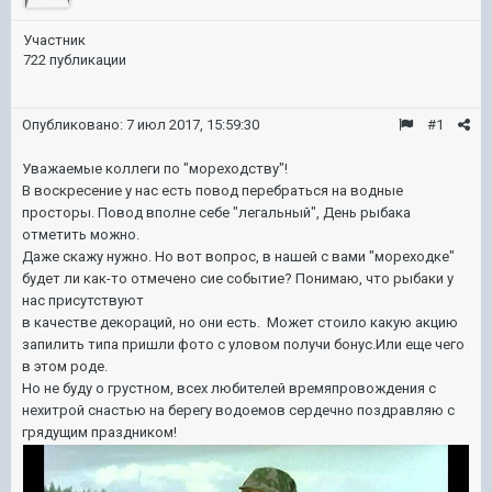
Участник
722 публикации
Опубликовано:
7 июл 2017, 15:59:30
#1
Уважаемые коллеги по "мореходству"!
В воскресение у нас есть повод перебраться на водные
просторы. Повод вполне себе "легальный", День рыбака
отметить можно.
Даже скажу нужно. Но вот вопрос, в нашей с вами "мореходке"
будет ли как-то отмечено сие событие? Понимаю, что рыбаки у
нас присутствуют
в качестве декораций, но они есть. Может стоило какую акцию
запилить типа пришли фото с уловом получи бонус.Или еще чего
в этом роде.
Но не буду о грустном, всех любителей времяпровождения с
нехитрой снастью на берегу водоемов сердечно поздравляю с
грядущим праздником!