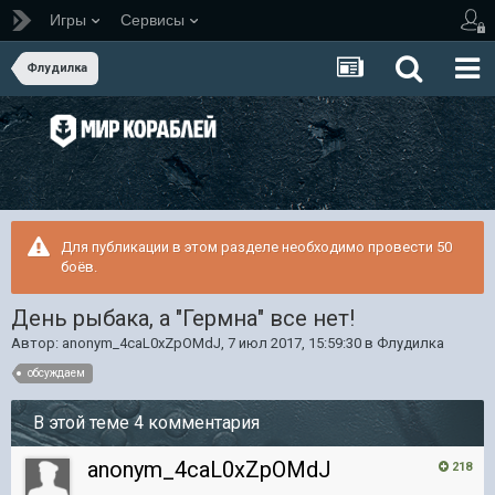
Игры
Сервисы
Флудилка
Для публикации в этом разделе необходимо провести 50
боёв.
День рыбака, а "Гермна" все нет!
Автор:
anonym_4caL0xZpOMdJ
,
7 июл 2017, 15:59:30
в
Флудилка
обсуждаем
В этой теме 4 комментария
anonym_4caL0xZpOMdJ
218