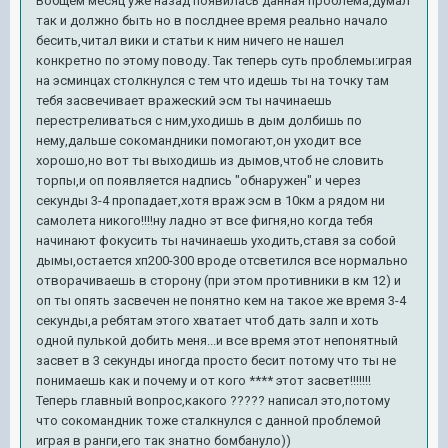
Вобщем месяц уже назад появилась данная проблема,думал
так и должно быть но в послднее время реально начало
бесить,читал вики и статьи к ним ничего не нашел
конкретно по этому поводу. Так теперь суть проблемы:играя
на эсминцах столкнулся с тем что идешь ты на точку там
тебя засвечивает вражеский эсм ты начинаешь
перестреливаться с ним,уходишь в дым долбишь по
нему,дальше сокомандники помогают,он уходит все
хорошо,но вот ты выходишь из дымов,чтоб не словить
торпы,и оп появляется надпись "обнаружен" и через
секунды 3-4 пропадает,хотя враж эсм в 10км а рядом ни
самолета никого!!!!ну ладно эт все фигня,но когда тебя
начинают фокусить ты начинаешь уходить,ставя за собой
дымы,остается хп200-300 вроде отсветился все нормально
отворачиваешь в сторону (при этом противники в км 12) и
оп ты опять засвечен не понятно кем на такое же время 3-4
секунды,а ребятам этого хватает чтоб дать залп и хоть
одной пулькой добить меня...и все время этот непонятный
засвет в 3 секунды иногда просто бесит потому что ты не
понимаешь как и почему и от кого **** этот засвет!!!!!!!
Теперь главный вопрос,какого ????? написал это,потому
что сокомандник тоже сталкнулся с данной проблемой
играя в ранги,его так знатно бомбануло))