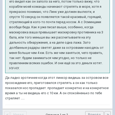
его видел как он заполз за него, потом только вижу, что
корабли моей команды начинают стрелять в море, хотя я
прекрасно понимаю, что Линк уже должен вылезти, и
спустя 10 секунд он появляется такой красивый, горящий,
стреляющий в кого-то почти перед носом. А с Эсминцами
вообще беда. Как я уже писал выше, особенно, когда
маскировка ваша превышает маскировку противника на 3
бала, или того меньше вы же рассчитываете на эту
дальность обнаружения, а на деле одна лажа. Зато
долбанные радары светят даже за островами находясь от
меня больше чем 4 км. Есть же чем заняться, чего править,
так нет: будем заниматься чем угодно, но только не
правлением всяких ошибок. И они ещё за это деньги хотят.
НУ-НУ.
Да ладно эротичнее когда этот линкор видишь за островом все
прохождение его, приготовился стрелять а он как только
показался нос пропадает. пропадает конкретно и на конкретное
время а ты не видишь его с 10 км. А он спокойненько по тебе
стреляет .....
Назад
Вперёд
Страница 1 из 2