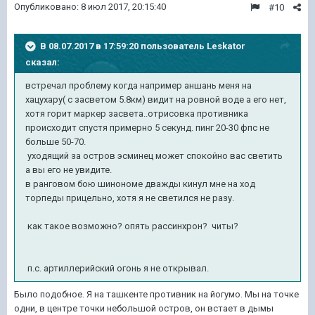
Опубликовано:
8 июл 2017, 20:15:40
#10
В 08.07.2017 в 17:59:20 пользователь
Leskator
сказал:
встречал проблему когда например аншань меня на
хацухару( с засветом 5.8км) видит на ровной воде а его нет,
хотя горит маркер засвета..отрисовка противника
происходит спустя примерно 5 секунд. пинг 20-30 фпс не
больше 50-70.
уходящий за остров эсминец может спокойно вас светить
а вы его не увидите.
в ранговом бою шинономе дважды кинул мне на ход
торпеды прицельно, хотя я не светился не разу.
как такое возможно? опять рассинхрон? читы?
п.с. артиллерийский огонь я не открывал.
Было подобное. Я на ташкенте противник на йогумо. Мы на точке
одни, в центре точки небольшой остров, он встает в дымы