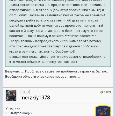
дымы,остается хп200-300 вроде отсветился все нормально
отворачиваешь в сторону (при этом противники в км 12) и
оп ты опять засвечен не понятно кем на такое же время 3-4
секунды,а ребятам этого хватает чтоб дать залп и хоть
одной пулькой добить меня...и все время этот непонятный
засвет в 3 секунды иногда просто бесит потому что ты не
понимаешь как и почему и от кого **** этот засвет!!!!!!!
Теперь главный вопрос,какого ????? написал это,потому
что сокомандник тоже сталкнулся с данной проблемой
играя в ранги,его так знатно бомбануло))
отпишитесь пожалуйста те кто тоже заметил подобное и те
кто может обьяснить почему вот так вот)
Везунчик ..... Проблема с засветом проблема старая как баланс.
Вообще из области очевидное невероятное ....
[COD]
3 069
merzkiy1978
Участник
8 184 публикации