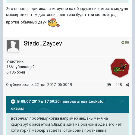
Это попался оригинал с модулем на обнаружение вместо модуля
маскировки: там дистанция рентгена будет три километра,
против обычных двух.
Stado_Zaycev
50
Участник
166 публикаций
6 185 боёв
Опубликовано:
22 ноя 2017, 06:03:19
#15
В 08.07.2017 в 17:59:20 пользователь
Leskator
сказал:
встречал проблему когда например аншань меня на
хацухару( с засветом 5.8км) видит на ровной воде а его нет,
хотя горит маркер засвета..отрисовка противника