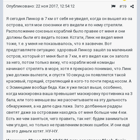
Опубликовано:
22 ноя 2017, 12:54:12
#19
Я сегодня Линкор в 7 км от себя не увидел, когда он вышел из-за
острова, хотя мои союзники его видели и по нему стреляли.
Расположение союзных кораблей было правее от меня и они
должны были его видеть позже. Кстати, Линк не видел меня
тоже, т.е. у меня не показывалось, что я засвечен. Вот
представляете ситуацию: здоровый Линкор зашёл за маленький
остров, который от меня был в 7 км, я его видел как он заполз
за него, потом только вижу, что корабли моей команды
начинают стрелять в море, хотя я прекрасно понимаю, что Линк
уже должен вылезти, и спустя 10 секунд он появляется такой
красивый, горящий, стреляющий в кого-то почти перед носом. А
с Эсминцами вообще беда. Как я уже писал выше, особенно,
когда маскировка ваша превышает маскировку противника на 3
бала, или того меньше вы же рассчитываете на эту дальность
обнаружения, а на деле одна лажа. Зато долбанные радары
светят даже за островами находясь от меня больше чем 4 км.
Есть же чем заняться, чего править, так нет: будем заниматься
чем угодно, но только не правлением всяких ошибок. И они ещё
за это деньги хотят. НУ-НУ.