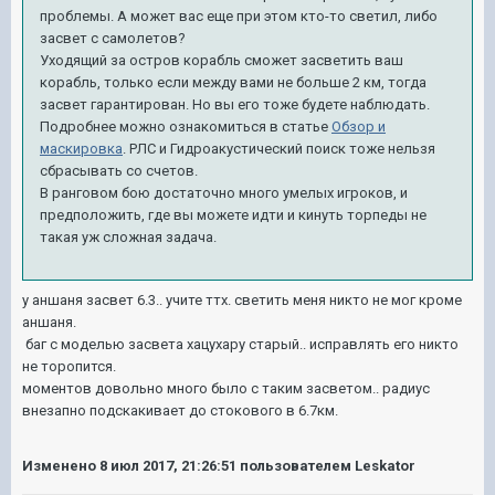
проблемы. А может вас еще при этом кто-то светил, либо
засвет с самолетов?
Уходящий за остров корабль сможет засветить ваш
корабль, только если между вами не больше 2 км, тогда
засвет гарантирован. Но вы его тоже будете наблюдать.
Подробнее можно ознакомиться в статье
Обзор и
маскировка
. РЛС и Гидроакустический поиск тоже нельзя
сбрасывать со счетов.
В ранговом бою достаточно много умелых игроков, и
предположить, где вы можете идти и кинуть торпеды не
такая уж сложная задача.
у аншаня засвет 6.3.. учите ттх. светить меня никто не мог кроме
аншаня.
баг с моделью засвета хацухару старый.. исправлять его никто
не торопится.
моментов довольно много было с таким засветом.. радиус
внезапно подскакивает до стокового в 6.7км.
Изменено
8 июл 2017, 21:26:51
пользователем Leskator