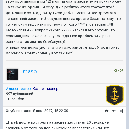
этом противники в км 12) и оп ты опять засвечен не понятно кем
на такое же время 3-4 секунды,а ребятам этого хватает чтоб
дать залп и хоть одной пулькой добить меня...и все время этот
непонятный засвет в 3 секунды иногда просто бесит потому что
ты не понимаешь как и почему и от кого **** этот засвет!!!!!!!
Теперь главный вопрос,какого ????? написал это,потому что
сокомандник тоже сталкнулся с данной проблемой играя в
ранги,его так знатно бомбануло))
отпишитесь пожалуйста те кто тоже заметил подобное и те кто
может обьяснить почему вот так вот)
maso
407
Альфа-тестер
,
Коллекционер
997 публикаций
10 721 бой
Опубликовано:
8 июл 2017, 15:22:00
#2
Штраф после выстрела на засвет действует 20 секунд не
зависимо от того, зашел ли игрок за препятствие или нет.