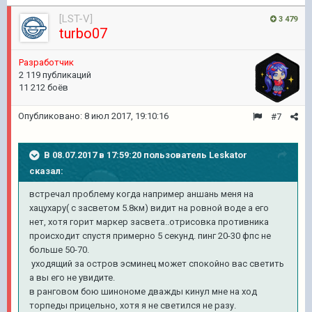
[LST-V]
3 479
turbo07
Разработчик
2 119 публикаций
11 212 боёв
Опубликовано:
8 июл 2017, 19:10:16
#7
В 08.07.2017 в 17:59:20 пользователь
Leskator
сказал:
встречал проблему когда например аншань меня на
хацухару( с засветом 5.8км) видит на ровной воде а его
нет, хотя горит маркер засвета..отрисовка противника
происходит спустя примерно 5 секунд. пинг 20-30 фпс не
больше 50-70.
уходящий за остров эсминец может спокойно вас светить
а вы его не увидите.
в ранговом бою шинономе дважды кинул мне на ход
торпеды прицельно, хотя я не светился не разу.