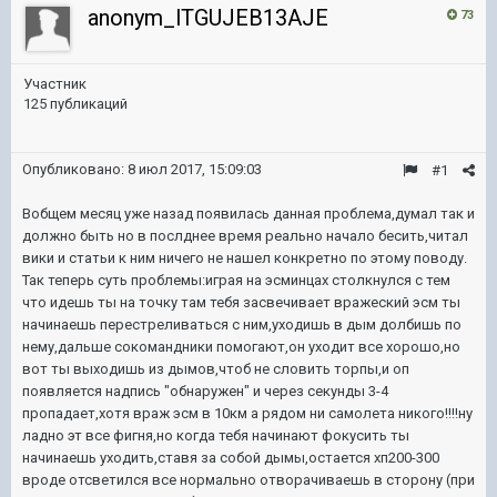
anonym_lTGUJEB13AJE
73
Участник
125 публикаций
Опубликовано:
8 июл 2017, 15:09:03
#1
Вобщем месяц уже назад появилась данная проблема,думал так и
должно быть но в послднее время реально начало бесить,читал
вики и статьи к ним ничего не нашел конкретно по этому поводу.
Так теперь суть проблемы:играя на эсминцах столкнулся с тем
что идешь ты на точку там тебя засвечивает вражеский эсм ты
начинаешь перестреливаться с ним,уходишь в дым долбишь по
нему,дальше сокомандники помогают,он уходит все хорошо,но
вот ты выходишь из дымов,чтоб не словить торпы,и оп
появляется надпись "обнаружен" и через секунды 3-4
пропадает,хотя враж эсм в 10км а рядом ни самолета никого!!!!ну
ладно эт все фигня,но когда тебя начинают фокусить ты
начинаешь уходить,ставя за собой дымы,остается хп200-300
вроде отсветился все нормально отворачиваешь в сторону (при