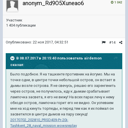
anonym_Rd9O5Xuneao6
1 042
Участник
1 404 публикации
Опубликовано:
22 ноя 2017, 04:32:51
#14
В 08.07.2017 в 20:15:40 пользователь
airdemon
сказал:
Было подобное. Я на ташкенте противник на йогумо. Мы на
точке одни, в центре точки небольшой остров, он встает в
дымы возле острова. Я не свечусь, решаю его заренгенить
через остров, не получилось, иду к дымам срабатывает
лампочка засвета, я его не вижу! На всех парах лечу к нему
обходя остров, лампочка горит его не видно. Он успеваем
мне на ход кинуть торпеды, и перед тем как я их поймал он
засветился в центре дымов на пару секунд!
20170702_202810_PRSD409-Pr-20i-
Tashkent_28_naval_mission.wowsreplay