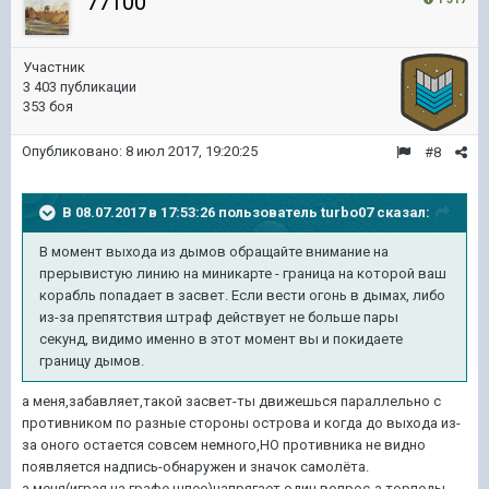
77100
Участник
3 403 публикации
353 боя
Опубликовано:
8 июл 2017, 19:20:25
#8
В 08.07.2017 в 17:53:26 пользователь
turbo07
сказал:
В момент выхода из дымов обращайте внимание на
прерывистую линию на миникарте - граница на которой ваш
корабль попадает в засвет. Если вести огонь в дымах, либо
из-за препятствия штраф действует не больше пары
секунд, видимо именно в этот момент вы и покидаете
границу дымов.
а меня,забавляет,такой засвет-ты движешься параллельно с
противником по разные стороны острова и когда до выхода из-
за оного остается совсем немного,НО противника не видно
появляется надпись-обнаружен и значок самолёта.
а меня(играя на графе шпее)напрягает один вопрос-а торпеды