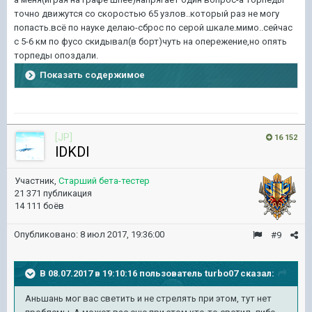
точно движутся со скоростью 65 узлов..который раз не могу
попасть.всё по науке делаю-сброс по серой шкале.мимо..сейчас
с 5-6 км по фусо скидывал(в борт)чуть на опережение,но опять
торпеды опоздали.
Показать содержимое
[JP]
16 152
lDKDl
Участник,
Старший бета-тестер
21 371 публикация
14 111 боёв
Опубликовано:
8 июл 2017, 19:36:00
#9
В 08.07.2017 в 19:10:16 пользователь
turbo07
сказал:
Аньшань мог вас светить и не стрелять при этом, тут нет