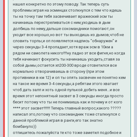
нашел конкретно по этому поводу. Так теперь суть
проблемы:играя на эсминцах столкнулся с тем что идешь
ты на точку там тебя засвечивает вражеский эсм ты
начинаешь перестреливаться с ним,уходишь в дым
долбишь по нему,дальше сокомандники помогают,он
уходит все хорошо,но вот ты выходишь из дымов,чтоб не
словить торпы,и оп появляется надпись "обнаружен" и
через секунды 3-4 пропадает,хотя враж эсм в 10км а
рядом ни самолета никого!!!!ну ладно эт все фигня,но когда
тебя начинают фокусить ты начинаешь уходить,ставя за
собой дымы,остается хп200-300 вроде отсветился все
нормально отворачиваешь в сторону (при этом
противники в км 12) и оп ты опять засвечен не понятно кем
на такое же время 3-4 секунды,а ребятам этого хватает
чтоб дать залп и хоть одной пулькой добить меня...и все
время этот непонятный засвет в 3 секунды иногда просто
бесит потому что ты не понимаешь как и почему и от кого
**** этот засвет!!!!!!! Теперь главный вопрос,какого ?????
написал это,потому что сокомандник тоже сталкнулся с
данной проблемой играя в ранги,его так знатно
бомбануло))
отпишитесь пожалуйста те кто тоже заметил подобное и