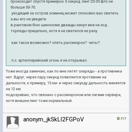
происходит спустя примерно 5 секунд. пинг 20-30 фпс не
больше 50-70.
уходящий за остров эсминец может спокойно вас светить
а вы его не увидите.
в ранговом бою шинономе дважды кинул мне на ход
торпеды прицельно, хотя я не светился не разу.
как такое возможно? опять рассинхрон? читы?
п.с. артиллерийский огонь я не открывал.
Тоже иногда замечаю, как по мне летят снаряды - а противника
нет. Вдруг, через пару секунд появляется противник на
дальности, к примеру, 15 км- и через секунду дальность меняется
на 12 км.
подозреваю, что связано с рассинхроном или лагами сервера,
хотя внешне пинг тоже нормальный.
anonym_jkSkLI2FGPoV
317