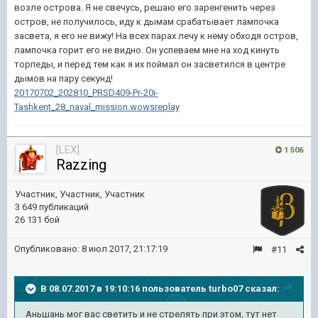
возле острова. Я не свечусь, решаю его заренгенить через
остров, не получилось, иду к дымам срабатывает лампочка
засвета, я его не вижу! На всех парах лечу к нему обходя остров,
лампочка горит его не видно. Он успеваем мне на ход кинуть
торпеды, и перед тем как я их поймал он засветился в центре
дымов на пару секунд!
20170702_202810_PRSD409-Pr-20i-
Tashkent_28_naval_mission.wowsreplay
[LEX]
1 506
Razzing
Участник, Участник, Участник
3 649 публикаций
26 131 бой
Опубликовано:
8 июл 2017, 21:17:19
#11
В 08.07.2017 в 19:10:16 пользователь
turbo07
сказал:
Аньшань мог вас светить и не стрелять при этом, тут нет