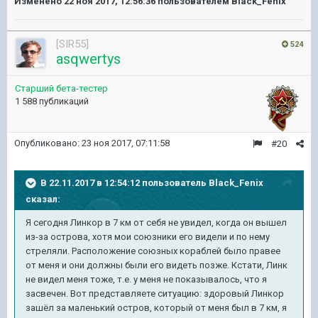
Изменено
22 ноя 2017, 12:56:36
пользователем Black_Fenix
[SIR55]
524
asqwertys
Старший бета-тестер
1 588 публикаций
Опубликовано:
23 ноя 2017, 07:11:58
#20
В 22.11.2017 в 12:54:12 пользователь
Black_Fenix
сказал:
Я сегодня Линкор в 7 км от себя не увидел, когда он вышел
из-за острова, хотя мои союзники его видели и по нему
стреляли. Расположение союзных кораблей было правее
от меня и они должны были его видеть позже. Кстати, Линк
не видел меня тоже, т.е. у меня не показывалось, что я
засвечен. Вот представляете ситуацию: здоровый Линкор
зашёл за маленький остров, который от меня был в 7 км, я