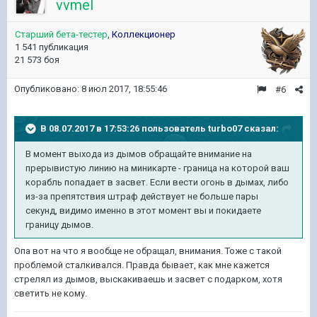
vvmel
Старший бета-тестер
,
Коллекционер
1 541 публикация
21 573 боя
Опубликовано:
8 июл 2017, 18:55:46
#6
В 08.07.2017 в 17:53:26 пользователь
turbo07
сказал:
В момент выхода из дымов обращайте внимание на
прерывистую линию на миникарте - граница на которой ваш
корабль попадает в засвет. Если вести огонь в дымах, либо
из-за препятствия штраф действует не больше пары
секунд, видимо именно в этот момент вы и покидаете
границу дымов.
Опа вот на что я вообще не обращал, внимания. Тоже с такой
проблемой сталкивался. Правда бывает, как мне кажется
стрелял из дымов, выскакиваешь и засвет с подарком, хотя
светить не кому.