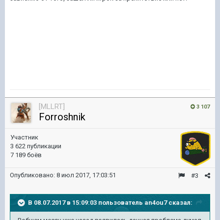
[MLLRT]
3 107
Forroshnik
Участник
3 622 публикации
7 189 боёв
Опубликовано:
8 июл 2017, 17:03:51
#3
В 08.07.2017 в 15:09:03 пользователь
an4ou7
сказал: