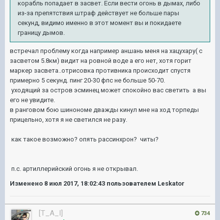
корабль попадает в засвет. Если вести огонь в дымах, либо
из-за препятствия штраф действует не больше пары
секунд, видимо именно в этот момент вы и покидаете
границу дымов.
встречал проблему когда например аншань меня на хацухару( с
засветом 5.8км) видит на ровной воде а его нет, хотя горит
маркер засвета..отрисовка противника происходит спустя
примерно 5 секунд. пинг 20-30 фпс не больше 50-70.
уходящий за остров эсминец может спокойно вас светить а вы
его не увидите.
в ранговом бою шинономе дважды кинул мне на ход торпеды
прицельно, хотя я не светился не разу.
как такое возможно? опять рассинхрон? читы?
п.с. артиллерийский огонь я не открывал.
Изменено
8 июл 2017, 18:02:43
пользователем Leskator
[T_A_I]
734