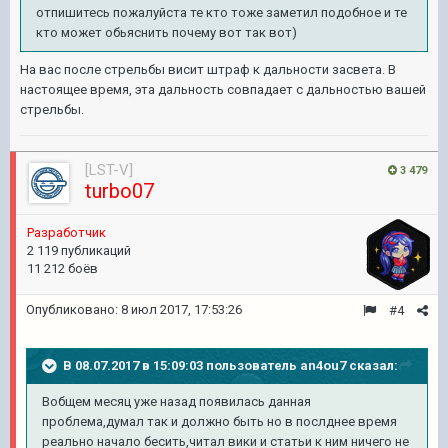
отпишитесь пожалуйста те кто тоже заметил подобное и те
кто может обьяснить почему вот так вот)
На вас после стрельбы висит штраф к дальности засвета. В
настоящее время, эта дальность совпадает с дальностью вашей
стрельбы.
[LST-V]
3 479
turbo07
Разработчик
2 119 публикаций
11 212 боёв
Опубликовано:
8 июл 2017, 17:53:26
#4
В 08.07.2017 в 15:09:03 пользователь
an4ou7
сказал:
Вобщем месяц уже назад появилась данная
проблема,думал так и должно быть но в послднее время
реально начало бесить,читал вики и статьи к ним ничего не