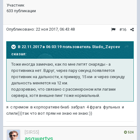
Участник
633 публикации
Опубликовано:
22 ноя 2017, 06:43:48
#16
В 22.11.2017 в 06:03:19 пользователь
Stado_Zaycev
сказал:
Тоже иногда замечаю, как по мне летят снаряды - а
противника нет. Вдруг, через пару секунд появляется
противник на дальности, к примеру, 15 км- и через секунду
дальность меняется на 12 км.
подозреваю, что связано с рассинхроном или лагами
сервера, хотя внешне пинг тоже нормальный.
я с премом в корпоративе 6на6 забрал 4 фрага фульных и
слили)))так что вот прям не знаю не знаю:))
[SIR55]
524
asqwertys