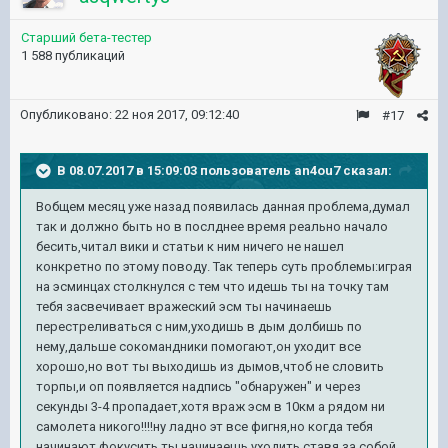
Старший бета-тестер
1 588 публикаций
Опубликовано:
22 ноя 2017, 09:12:40
#17
В 08.07.2017 в 15:09:03 пользователь
an4ou7
сказал:
Вобщем месяц уже назад появилась данная проблема,думал
так и должно быть но в послднее время реально начало
бесить,читал вики и статьи к ним ничего не нашел
конкретно по этому поводу. Так теперь суть проблемы:играя
на эсминцах столкнулся с тем что идешь ты на точку там
тебя засвечивает вражеский эсм ты начинаешь
перестреливаться с ним,уходишь в дым долбишь по
нему,дальше сокомандники помогают,он уходит все
хорошо,но вот ты выходишь из дымов,чтоб не словить
торпы,и оп появляется надпись "обнаружен" и через
секунды 3-4 пропадает,хотя враж эсм в 10км а рядом ни
самолета никого!!!!ну ладно эт все фигня,но когда тебя
начинают фокусить ты начинаешь уходить,ставя за собой