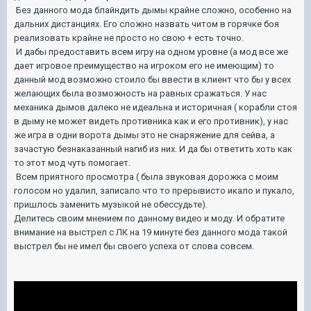
Без данного мода блайндить дымы крайне сложно, особенно на
дальних дистанциях. Его сложно назвать читом в горячке боя
реализовать крайне не просто но свою + есть точно.
И дабы предоставить всем игру на одном уровне (а мод все же
дает игровое преимущество на игроком его не имеющим) то
данный мод возможно стоило бы ввести в клиент что бы у всех
желающих была возможность на равных сражаться. У нас
механика дымов далеко не идеальна и историчная ( корабли стоя
в дыму не может видеть противника как и его противник), у нас
же игра в одни ворота дымы это не снаряжение для сейва, а
зачастую безнаказанный нагиб из них. И да бы ответить хоть как
то этот мод чуть помогает.
Всем приятного просмотра ( была звуковая дорожка с моим
голосом но удалил, записало что то прерывисто икало и пукало,
пришлось заменить музыкой не обессудьте).
Делитесь своим мнением по данному видео и моду. И обратите
внимание на выстрел с ЛК на 19 минуте без данного мода такой
выстрел бы не имел бы своего успеха от слова совсем.