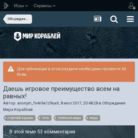
Игры
Сервисы
Обсуждение Мира Кораблей
Для публикации в этом разделе необходимо провести 50
боёв.
Даешь игровое преимущество всем на
равных!
Автор:
anonym_fs4n9a1z9uaX
,
8 июл 2017, 20:48:28
в
Обсуждение
Мира Кораблей
стрельба в дымы
читы
полезные моды
моды
В этой теме 53 комментария