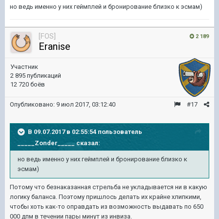
но ведь именно у них геймплей и бронирование близко к эсмам)
[FOS]
2 189
Eranise
Участник
2 895 публикаций
12 720 боёв
Опубликовано:
9 июл 2017, 03:12:40
#17
В 09.07.2017 в 02:55:54 пользователь
_____Zonder_____
сказал:
но ведь именно у них геймплей и бронирование близко к
эсмам)
Потому что безнаказанная стрельба не укладывается ни в какую
логику баланса. Поэтому пришлось делать их крайне хлипкими,
чтобы хоть как-то оправдать из возможность выдавать по 650
000 дпм в течении пары минут из инвиза.