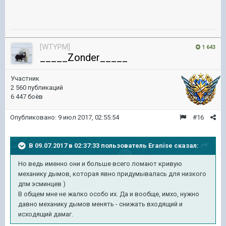
[WTYPM]
1 643
_____Zonder_____
Участник
2 560 публикаций
6 447 боёв
Опубликовано:
9 июл 2017, 02:55:54
#16
В 09.07.2017 в 02:37:33 пользователь
Eranise
сказал:
Но ведь именно они и больше всего ломают кривую
механику дымов, которая явно придумывалась для низкого
дпм эсминцев )
В общем мне не жалко особо их. Да и вообще, имхо, нужно
давно механику дымов менять - снижать входящий и
исходящий дамаг.