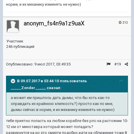
норме, и их механику изменять не нужно)
anonym_fs4n9a1z9uaX
212
Участник
246 публикаций
Опубликовано:
9 июл 2017, 03:49:35
#19
В 09.07.2017 в 03:44:10 пользователь
_____Zonder_____
сказал:
а может им пришлось дать дымы, что-бы хоть как-то
оправдать их крайнюю хлипкость?) просто как по мне,
дымы сейчас в норме, и их механику изменять не нужно)
тебе приятно попасть на любом корабле без рлс на растоянии 10-
12 км от минотавра который может попадать?
развернутся на кр это смерти подобно идти на сближение тоже 8