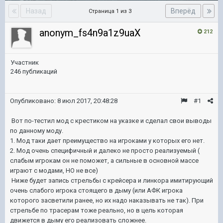
Назад
Вперёд
Страница 1 из 3
anonym_fs4n9a1z9uaX
212
Участник
246 публикаций
Опубликовано:
8 июл 2017, 20:48:28
#1
Вот по-тестил мод с крестиком на указке и сделал свои выводы
по данному моду.
1. Мод таки дает преимущество на игроками у которых его нет.
2. Мод очень специфичный и далеко не просто реализуемый (
слабым игрокам он не поможет, а сильные в основной массе
играют с модами, НО не все)
Ниже будет запись стрельбы с крейсера и линкора имитирующий
очень слабого игрока стоящего в дыму (или АФК игрока
которого засветили ранее, но их надо наказывать не так). При
стрельбе по трасерам тоже реально, но в цель которая
движется в дыму его реализовать сложнее.