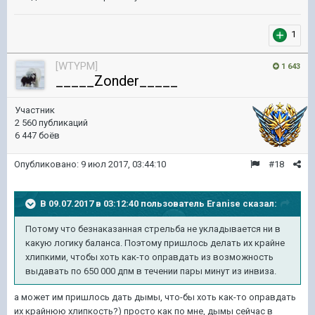
1
[WTYPM]
1 643
_____Zonder_____
Участник
2 560 публикаций
6 447 боёв
Опубликовано:
9 июл 2017, 03:44:10
#18
В 09.07.2017 в 03:12:40 пользователь
Eranise
сказал:
Потому что безнаказанная стрельба не укладывается ни в
какую логику баланса. Поэтому пришлось делать их крайне
хлипкими, чтобы хоть как-то оправдать из возможность
выдавать по 650 000 дпм в течении пары минут из инвиза.
а может им пришлось дать дымы, что-бы хоть как-то оправдать
их крайнюю хлипкость?) просто как по мне, дымы сейчас в