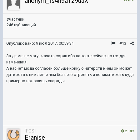
anonym_fs4n9a1z9uaX
Участник
246 публикаций
Опубликовано:
9 июл 2017, 00:59:31
#13
За дымы не могу сказать сорян ибо на тесте сейчас, но грядут
изменения.
А насчет мода согласен больше крику о читерстве чем он может
дать хотя с ним легче чем без него стрелять и понимать хоть куда
примерно положишь снаряды.
[FOS]
2 189
Eranise