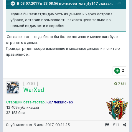
В 08.07.2017 в 23:08:56 пользователь
jfy147
сказал:
Лучше бы захват/видимость из дымов и через острова
убрали, оставив возможность захвата цели только по
прямой видимости с корабля.
Согласен вот тогда было бы более логично и менее нагибуче
стрелять с дыма.
Правда грядет скоро изменение в механике дымов и я считаю
правильное...
2
[-ZOO-]
7 821
WarXed
Старший бета-тестер
,
Коллекционер
12 409 публикаций
32 183 боя
Опубликовано:
9 июл 2017, 00:21:25
#11