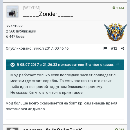
[WTYPM]
1 643
_____Zonder_____
Участник
2 560 публикаций
6 447 боёв
Опубликовано:
9 июл 2017, 00:46:46
#12
В 08.07.2017 в 21:26:33 пользователь
Eranise
сказал:
Мод работает только если последний засвет совпадает с
местом где стоит корабль. То есть против тех кто стоит,
либо идет по прямой под углом близким к прямому.
Не сказал бы что это что-то прям такое.
мод больше всего сказывается на брит кр. сам знаешь время
постановки их дымов.
212