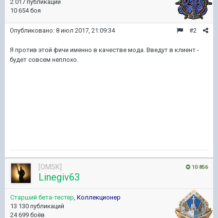
2 017 публикаций
10 654 боя
Опубликовано:
8 июл 2017, 21:09:34
#2
Я против этой фичи именно в качестве мода. Введут в клиент -
будет совсем неплохо.
[OMSK]
10 856
Linegiv63
Старший бета-тестер
,
Коллекционер
13 130 публикаций
24 699 боёв