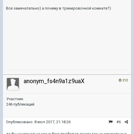
Все замечательно) а почему в тренировочной комнате?)
anonym_fs4n9a1z9uaX
212
Участник
246 публикаций
Опубликовано:
8 июл 2017, 21:18:26
#6
да бы не мешал не кто в бою пробовал скажу так на кинжальных