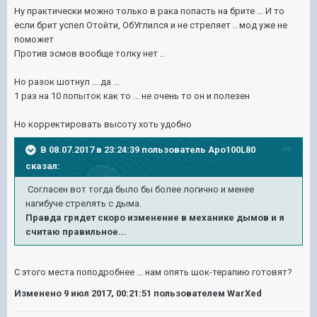
Ну практически можно только в рака попасть на брите ... И то
если брит успел Отойти, ОбУглился и не стреляет .. мод уже не
поможет
Против эсмов вообще толку нет ..
Но разок шотнул ... да ...
1 раз на 10 попыток как то ... не очень то он и полезен
Но корректировать высоту хоть удобно
В 08.07.2017 в 23:24:39 пользователь
Apo100L80
сказал:
Согласен вот тогда было бы более логично и менее
нагибуче стрелять с дыма.
Правда грядет скоро изменение в механике дымов и я
считаю правильное...
С этого места поподробнее ... нам опять шок-терапию готовят?
Изменено
9 июл 2017, 00:21:51
пользователем WarXed