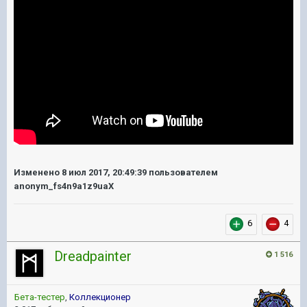
Изменено
8 июл 2017, 20:49:39
пользователем
anonym_fs4n9a1z9uaX
6
4
Dreadpainter
1 516
Бета-тестер
,
Коллекционер