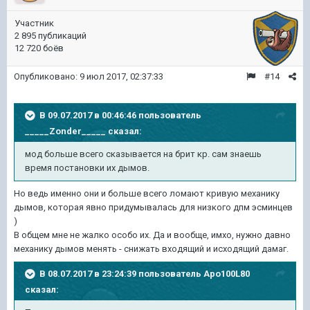
Участник
2 895 публикаций
12 720 боёв
Опубликовано:
9 июл 2017, 02:37:33
#14
В 09.07.2017 в 00:46:46 пользователь
_____Zonder_____
сказал:
мод больше всего сказывается на брит кр. сам знаешь
время постановки их дымов.
Но ведь именно они и больше всего ломают кривую механику
дымов, которая явно придумывалась для низкого дпм эсминцев
)
В общем мне не жалко особо их. Да и вообще, имхо, нужно давно
механику дымов менять - снижать входящий и исходящий дамаг.
В 08.07.2017 в 23:24:39 пользователь
Apo100L80
сказал: