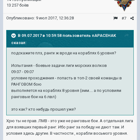
13 257 боёв
Опубликовано:
9 июл 2017, 12:36:28
#7
В 09.07.2017 в 10:59:58 пользователь
nAPACEHAK
сказал:
подскажите плз, ранги ж вроде на кораблях 6 уровня?
Испытания - боевые задачи лиги морских волков
09.07 - 09.07
условие проходжения - попасть в топ-2 своей команды в
РАНГОВОМ бою
выполняется на кораблях 8 уровня (эмм.... а по условиям
ранговые бои на 6 лвл)
это как? кто нибудь прошел уже?
Хрю ты не прав. ЛМВ - это уже не ранговые бои. А отдельная лига
для взявших первый ранг. Ибо ранг за победу не дают там. И
условия здесь другие. В частности , корабли восьмого уровня.