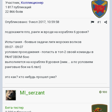
Участник,
Коллекционер
1 817 публикаций
22 866 боёв
Опубликовано:
9 июл 2017, 10:59:58
#1
подскажите плз, ранги ж вроде на кораблях 6 уровня?
Испытания - боевые задачи лиги морских волков
09.07 - 09.07
условие проходжения - попасть в топ-2 своей команды в
РАНГОВОМ бою
выполняется на кораблях 8 уровня (эмм.... а по условиям
ранговые бои на 6 лвл)
это как? кто нибудь прошел уже?
Ml_serzant
930
Бета-тестер