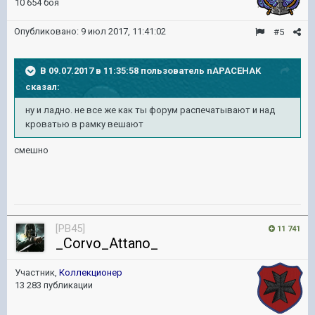
10 654 боя
Опубликовано:
9 июл 2017, 11:41:02
#5
В 09.07.2017 в 11:35:58 пользователь
nAPACEHAK
сказал:
ну и ладно. не все же как ты форум распечатывают и над
кроватью в рамку вешают
смешно
[PB45]
11 741
_Corvo_Attano_
Участник,
Коллекционер
13 283 публикации