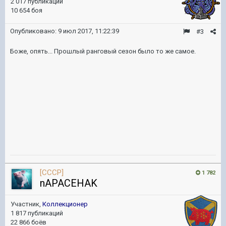
2 017 публикаций
10 654 боя
Опубликовано:
9 июл 2017, 11:22:39
#3
Боже, опять... Прошлый ранговый сезон было то же самое.
[CCCP]
1 782
nAPACEHAK
Участник,
Коллекционер
1 817 публикаций
22 866 боёв