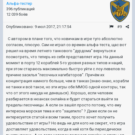
Альфа-тестер
396 публикаций
12 039 боёв
Опубликовано:
9 июл 2017, 21:17:54
#9
С автором в плане того, что новичкам в игре туго абсолютно
согласен, плюсую. Сам не играл со времен альфа-теста, щас вот
решил на время летнего танкового "дурдома" вернуться и
посмотреть, что теперь из себя представляет игра. На данный
момент в порту 12 кораблей 5-го уровня разных типов и наций,
при этом стараюсь максимально быстро уйти с лоу-левелов по
причине засилья "песочных нагибаторов". Причём их
концентрация намного больше, чем в танках (знаю-знаю, корабли
не танки и всё такое, но эти игры обе MMOG одной конторы, так
что от этого никуда не денешься). Хорошо, если человек
разбирается в нюансах онлайна и будет стараться выйти за
пределы песочницы. А если он зашёл просто потому, что ему
интересна морская тема и его "зацепило" ? Даже если он не
интересуется статой и всем таким, просто хочет получить
удовольствие от игры? Но ведь ни для кого не секрет, что игра
доставляет удовольствие, когда в ней хотя бы периодически