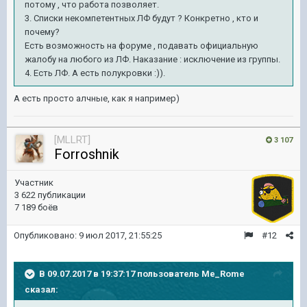
потому , что работа позволяет.
3. Списки некомпетентных ЛФ будут ? Конкретно , кто и
почему?
Есть возможность на форуме , подавать официальную
жалобу на любого из ЛФ. Наказание : исключение из группы.
4. Есть ЛФ. А есть полукровки :)).
А есть просто алчные, как я например)
[MLLRT]
3 107
Forroshnik
Участник
3 622 публикации
7 189 боёв
Опубликовано:
9 июл 2017, 21:55:25
#12
В 09.07.2017 в 19:37:17 пользователь
Me_Rome
сказал: