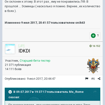
Он склонен к этому. В этот раз , ему не понравились ЛФ. В
прошлой ... Эсминцы ( насколько я помню. Вернее , их количество
в боях ).
Изменено
9 июл 2017, 20:41:57
пользователем onik63
1
[JP]
16 152
lDKDl
Участник,
Старший бета-тестер
21 371 публикация
14 111 боёв
Опубликовано:
9 июл 2017, 20:44:47
#6
В 09.07.2017 в 19:37:17 пользователь
Me_Rome
сказал:
По русски говоря - про количество игроков в игре. Тема