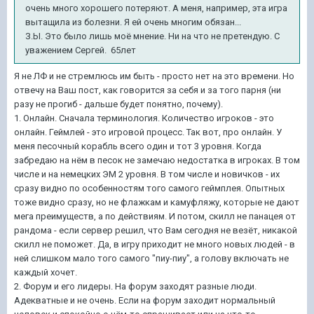
очень много хорошего потеряют. А меня, например, эта игра
вытащила из болезни. Я ей очень многим обязан...
З.Ы. Это было лишь моё мнение. Ни на что не претендую. С
уважением Сергей. 65лет
Я не ЛФ и не стремлюсь им быть - просто нет на это времени. Но
отвечу на Ваш пост, как говорится за себя и за того парня (ни
разу не прогиб - дальше будет понятно, почему).
1. Онлайн. Сначала терминология. Количество игроков - это
онлайн. Геймлей - это игровой процесс. Так вот, про онлайн. У
меня песочный корабль всего один и тот 3 уровня. Когда
забредаю на нём в песок не замечаю недостатка в игроках. В том
числе и на немецких ЭМ 2 уровня. В том числе и новичков - их
сразу видно по особенностям того самого геймплея. Опытных
тоже видно сразу, но не флажкам и камуфляжу, которые не дают
мега преимуществ, а по действиям. И потом, скилл не панацея от
рандома - если сервер решил, что Вам сегодня не везёт, никакой
скилл не поможет. Да, в игру приходит не много новых людей - в
ней слишком мало того самого "пиу-пиу", а голову включать не
каждый хочет.
2. Форум и его лидеры. На форум заходят разные люди.
Адекватные и не очень. Если на форум заходит нормальный