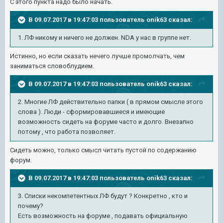
С этого пункта надо было начать.
В 09.07.2017 в 19:47:03 пользователь
onik63
сказал:
1. ЛФ никому и ничего не должен. NDA у нас в группе нет.
Истинно, но если сказать нечего лучше промолчать, чем
заниматься словоблудием.
В 09.07.2017 в 19:47:03 пользователь
onik63
сказал:
2. Многие ЛФ действительно папки ( в прямом смысле этого
слова ). Люди - сформировавшиеся и имеющие
возможность сидеть на форуме часто и долго. Внезапно
потому , что работа позволяет.
Сидеть можно, только смысл читать пустой по содержанию
форум.
В 09.07.2017 в 19:47:03 пользователь
onik63
сказал:
3. Списки некомпетентных ЛФ будут ? Конкретно , кто и
почему?
Есть возможность на форуме , подавать официальную