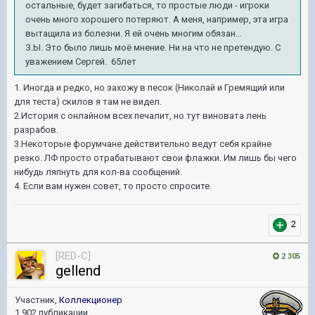
остальные, будет загибаться, то простые люди - игроки
очень много хорошего потеряют. А меня, например, эта игра
вытащила из болезни. Я ей очень многим обязан...
З.Ы. Это было лишь моё мнение. Ни на что не претендую. С
уважением Сергей. 65лет
1. Иногда и редко, но захожу в песок (Николай и Гремящий или
для теста) скилов я там не видел.
2.История с онлайном всех печалит, но тут виновата лень
разрабов.
3.Некоторые форумчане действительно ведут себя крайне
резко. ЛФ просто отрабатывают свои флажки. Им лишь бы чего
нибудь ляпнуть для кол-ва сообщений.
4. Если вам нужен совет, то просто спросите.
2
[RED-C]
2 305
gellend
Участник,
Коллекционер
1 902 публикации