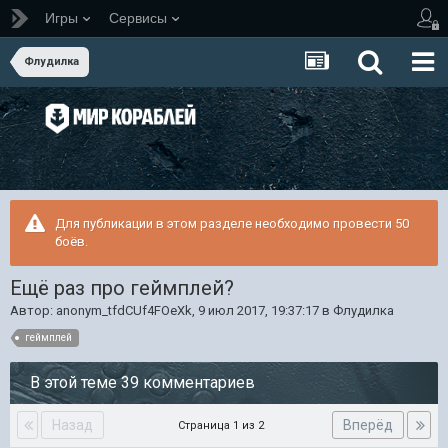
Игры
Сервисы
Флудилка
Для публикации в этом разделе необходимо провести 50
боёв.
Ещё раз про геймплей?
Автор:
anonym_tfdCUf4FOeXk
,
9 июл 2017, 19:37:17
в
Флудилка
геймплей
В этой теме 39 комментариев
Назад
Вперёд
Страница 1 из 2