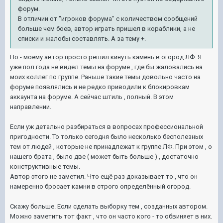
форум.
В отличии от "игроков форума" с количеством сообщений
больше чем боев, автор играть пришел в кораблики, а не
списки и жалобы составлять. А за тему +.
По - моему автор просто решил кинуть камень в огород ЛФ. Я
уже пол года не видел темы на форуме , где бы жаловались на
моих коллег по группе. Раньше такие темы довольно часто на
форуме появлялись и не редко приводили к блокировкам
аккаунта на форуме. А сейчас штиль , полный. В этом
направлении.
Если уж детально разбираться в вопросах профессиональной
пригодности. То только сегодня было несколько бесполезных
тем от людей , которые не принадлежат к группе ЛФ. При этом , о
нашего брата , было две ( может быть больше ) , достаточно
конструктивные темы.
Автор этого не заметил. Что ещё раз доказывает то , что он
намеренно бросает камни в строго определённый огород.
Скажу больше. Если сделать выборку тем , созданных автором.
Можно заметить тот факт , что он часто кого - то обвиняет в них.