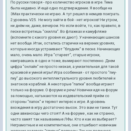
По русски говоря - про количество игроков в игре. Тема
была недавно. И ещё одно подтверждение. Я вообще на
ЭМах практически не играю. А тут решил в немцев поиграть.
2 уровень V25. Не могу зайти в бой - нет игроков! Ни утром,
ни днём ни, даже, вечером. Но если войти, то, как правило, в
песке встретишь "скилла". Во флажках и камуфляже
(вспомните с какого уровня их дают). У начинающих шансов
нет вообще. Итак, остались старички на верхних уровнях,
которые иногда устраивают "блудняк" в песке. Начинающих
мало, очень мало. Игра "стареет", старые игроки,
наигравшись в одно и тоже, вымирают постепенно. Днем
цифра "онлайн" не просто низкая, а унизительная для такой
красивой и умной игры! Игра особенная - от простого "пиу-
пиу" до высокого интеллектуального уровня любителей и
знатоков кораблей. А некоторые "папки" вообще играют
только на форуме. О форуме и речь! Новички идя на форум
за помощью, натыкаются на издевательский приём со
стороны "папок" и теряют интерес к игре. А уровень
вхождения в игру достаточно высок. Это вам не танки. Тут
одни авианосцы чего стоят! А на форуме , как ни странно,
часто хамят так называемые ЛФы. Кто и как их выбирает?
Неграмотные и не компетентные, они отшибают новичкам
желание задавать "глупые" вопросы. Так как получают