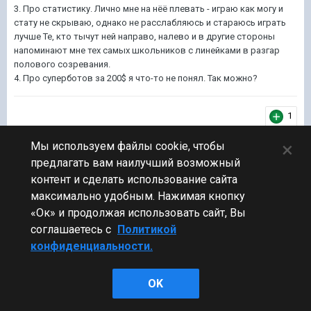
3. Про статистику. Лично мне на нёё плевать - играю как могу и
стату не скрываю, однако не расслабляюсь и стараюсь играть
лучше Те, кто тычут ней направо, налево и в другие стороны
напоминают мне тех самых школьников с линейками в разгар
полового созревания.
4. Про суперботов за 200$ я что-то не понял. Так можно?
1
×
Мы используем файлы cookie, чтобы
[ZMK]
64
VoodSpeak
предлагать вам наилучший возможный
контент и сделать использование сайта
Участник
максимально удобным. Нажимая кнопку
166 публикаций
«Ок» и продолжая использовать сайт, Вы
21 256 боёв
соглашаетесь с
Политикой
Опубликовано:
9 июл 2017, 22:18:51
#15
конфиденциальности.
OK
В 09.07.2017 в 21:55:25 пользователь
Forroshnik
сказал: