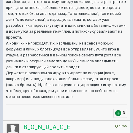
загибается, и автор по этому поводу сожалеет, т.к. игра игра то в
принципе не плохая, с большим потенциалом, но вот вопрос в
том, что как была два года назад "с потенциалом", так и посей
день "с потенциалом", а народ устал ждать, когда ж уже
разработчики перестанут мутить шпили-вили с ботами-шмотами
и возьмутся за реальный геймплэй, и потихоньку сваливают из
проекта.
А новички не приходят, т.к. наслышаны на всевозможных
форумах и личных блогах ,куда все отправляет JW, что игра в
упадке, а разработчики в вечном поиске своего пути (хотя все
уже нашли и открыли задолго до них) и смысла вкладывать
деньги в стагнирующий проект не видят.
Держатся в основном за игру, кто играет по инерции (как я,
например) или люди, вложившие большие средства в проект
(жалко бросить). Идейных альтруистов ,играющих в игру, потому
что "вау, круто" с каждым днем все меньше - по себе помню,
меня на несколько месяцев хватило.
3
B_O_N_D_A_G_E
1 655