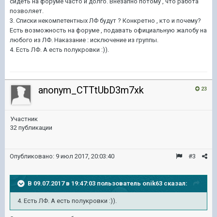
сидеть на форуме часто и долго. Внезапно потому , что работа
позволяет.
3. Списки некомпетентных ЛФ будут ? Конкретно , кто и почему?
Есть возможность на форуме , подавать официальную жалобу на
любого из ЛФ. Наказание : исключение из группы.
4. Есть ЛФ. А есть полукровки :)).
anonym_CTTtUbD3m7xk
23
Участник
32 публикации
Опубликовано:
9 июл 2017, 20:03:40
#3
В 09.07.2017 в 19:47:03 пользователь
onik63
сказал:
4. Есть ЛФ. А есть полукровки :)).