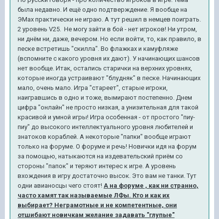
была недавно. И ещё одно подтверждение. Я вообще на
ЭМах практически не играю. А тут решил в немцев поиграть.
2 уровень V25. Не могу зайти в бой - нет игроков! Ни утром,
ни днём ни, даже, вечером. Но если войти, то, как правило, в
песке встретишь "скилла". Во флажках и камуфляже
(вспомните с какого уровня их дают). У начинающих шансов
нет вообще. Итак, остались старички на верхних уровнях,
которые иногда устраивают "блудняк" в песке. Начинающих
мало, очень мало. Игра "стареет", старые игроки,
наигравшись в одно и тоже, вымирают постепенно. Днем
цифра "онлайн" не просто низкая, а унизительная для такой
красивой и умной игры! Игра особенная - от простого "пиу-
пиу" до высокого интеллектуального уровня любителей и
знатоков кораблей. А некоторые "папки" вообще играют
только на форуме. О форуме и речь! Новички идя на форум
за помощью, натыкаются на издевательский приём со
стороны "папок" и теряют интерес к игре. А уровень
вхождения в игру достаточно высок. Это вам не танки. Тут
одни авианосцы чего стоят!
А на форуме , как ни странно,
часто хамят так называемые ЛФы. Кто и как их
выбирает? Неграмотные и не компетентные, они
отшибают новичкам желание задавать "глупые"