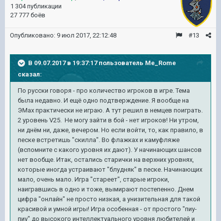
1 304 публикации
27 777 боёв
Опубликовано:
9 июл 2017, 22:12:48
#13
В 09.07.2017 в 19:37:17 пользователь
Me_Rome
сказал:
По русски говоря - про количество игроков в игре. Тема
была недавно. И ещё одно подтверждение. Я вообще на
ЭМах практически не играю. А тут решил в немцев поиграть.
2 уровень V25. Не могу зайти в бой - нет игроков! Ни утром,
ни днём ни, даже, вечером. Но если войти, то, как правило, в
песке встретишь "скилла". Во флажках и камуфляже
(вспомните с какого уровня их дают). У начинающих шансов
нет вообще. Итак, остались старички на верхних уровнях,
которые иногда устраивают "блудняк" в песке. Начинающих
мало, очень мало. Игра "стареет", старые игроки,
наигравшись в одно и тоже, вымирают постепенно. Днем
цифра "онлайн" не просто низкая, а унизительная для такой
красивой и умной игры! Игра особенная - от простого "пиу-
пиу" до высокого интеллектуального уровня любителей и