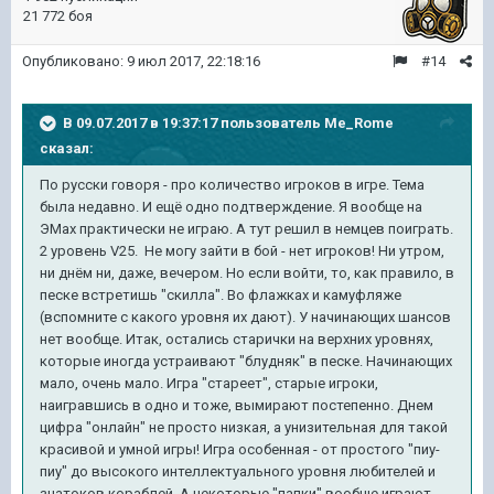
21 772 боя
Опубликовано:
9 июл 2017, 22:18:16
#14
В 09.07.2017 в 19:37:17 пользователь
Me_Rome
сказал:
По русски говоря - про количество игроков в игре. Тема
была недавно. И ещё одно подтверждение. Я вообще на
ЭМах практически не играю. А тут решил в немцев поиграть.
2 уровень V25. Не могу зайти в бой - нет игроков! Ни утром,
ни днём ни, даже, вечером. Но если войти, то, как правило, в
песке встретишь "скилла". Во флажках и камуфляже
(вспомните с какого уровня их дают). У начинающих шансов
нет вообще. Итак, остались старички на верхних уровнях,
которые иногда устраивают "блудняк" в песке. Начинающих
мало, очень мало. Игра "стареет", старые игроки,
наигравшись в одно и тоже, вымирают постепенно. Днем
цифра "онлайн" не просто низкая, а унизительная для такой
красивой и умной игры! Игра особенная - от простого "пиу-
пиу" до высокого интеллектуального уровня любителей и
знатоков кораблей. А некоторые "папки" вообще играют