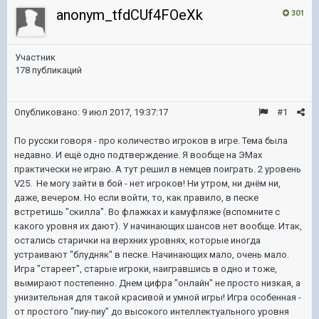
anonym_tfdCUf4FOeXk
301
Участник
178 публикаций
Опубликовано:
9 июл 2017, 19:37:17
#1
По русски говоря - про количество игроков в игре. Тема была
недавно. И ещё одно подтверждение. Я вообще на ЭМах
практически не играю. А тут решил в немцев поиграть. 2 уровень
V25. Не могу зайти в бой - нет игроков! Ни утром, ни днём ни,
даже, вечером. Но если войти, то, как правило, в песке
встретишь "скилла". Во флажках и камуфляже (вспомните с
какого уровня их дают). У начинающих шансов нет вообще. Итак,
остались старички на верхних уровнях, которые иногда
устраивают "блудняк" в песке. Начинающих мало, очень мало.
Игра "стареет", старые игроки, наигравшись в одно и тоже,
вымирают постепенно. Днем цифра "онлайн" не просто низкая, а
унизительная для такой красивой и умной игры! Игра особенная -
от простого "пиу-пиу" до высокого интеллектуального уровня