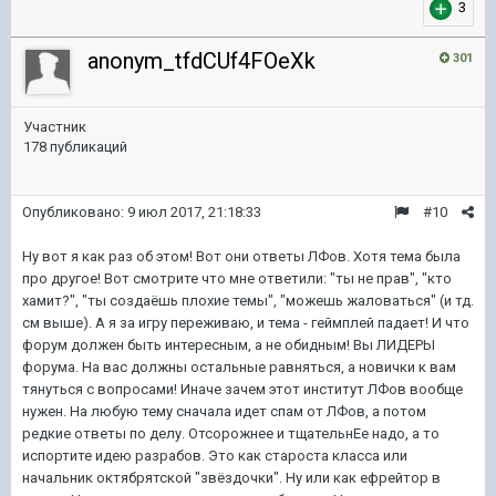
3
anonym_tfdCUf4FOeXk
301
Участник
178 публикаций
Опубликовано:
9 июл 2017, 21:18:33
#10
Ну вот я как раз об этом! Вот они ответы ЛФов. Хотя тема была
про другое! Вот смотрите что мне ответили: "ты не прав", "кто
хамит?", "ты создаёшь плохие темы", "можешь жаловаться" (и тд.
см выше). А я за игру переживаю, и тема - геймплей падает! И что
форум должен быть интересным, а не обидным! Вы ЛИДЕРЫ
форума. На вас должны остальные равняться, а новички к вам
тянуться с вопросами! Иначе зачем этот институт ЛФов вообще
нужен. На любую тему сначала идет спам от ЛФов, а потом
редкие ответы по делу. Отсорожнее и тщательнЕе надо, а то
испортите идею разрабов. Это как староста класса или
начальник октябрятской "звёздочки". Ну или как ефрейтор в