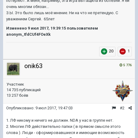
потеряют. А меня, например, эта игра вытащила из болезни. Я ей
очень многим обязан...
З.Ы. Это было лишь моё мнение. Ни на что не претендую. С
уважением Сергей. 65лет
Изменено
9 июл 2017, 19:39:15
пользователем
anonym_tfdCUf4FOeXk
20
1
onik63
5 776
Участник
14 735 публикаций
13 257 боёв
Опубликовано:
9 июл 2017, 19:47:03
#2
1. ЛФ никому и ничего не должен. NDA у нас в группе нет.
2. Многие ЛФ действительно папки ( в прямом смысле этого
слова ). Люди - сформировавшиеся и имеющие возможность