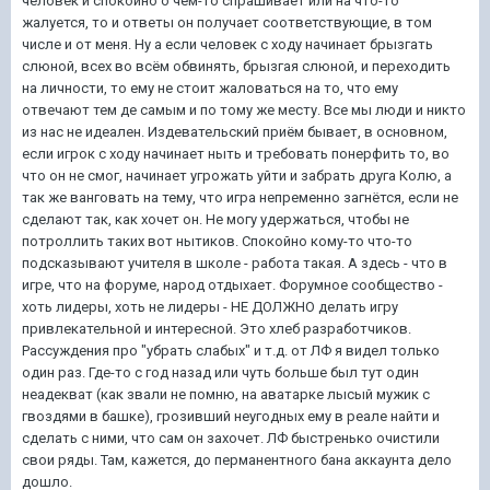
человек и спокойно о чём-то спрашивает или на что-то
жалуется, то и ответы он получает соответствующие, в том
числе и от меня. Ну а если человек с ходу начинает брызгать
слюной, всех во всём обвинять, брызгая слюной, и переходить
на личности, то ему не стоит жаловаться на то, что ему
отвечают тем де самым и по тому же месту. Все мы люди и никто
из нас не идеален. Издевательский приём бывает, в основном,
если игрок с ходу начинает ныть и требовать понерфить то, во
что он не смог, начинает угрожать уйти и забрать друга Колю, а
так же ванговать на тему, что игра непременно загнётся, если не
сделают так, как хочет он. Не могу удержаться, чтобы не
потроллить таких вот нытиков. Спокойно кому-то что-то
подсказывают учителя в школе - работа такая. А здесь - что в
игре, что на форуме, народ отдыхает. Форумное сообщество -
хоть лидеры, хоть не лидеры - НЕ ДОЛЖНО делать игру
привлекательной и интересной. Это хлеб разработчиков.
Рассуждения про "убрать слабых" и т.д. от ЛФ я видел только
один раз. Где-то с год назад или чуть больше был тут один
неадекват (как звали не помню, на аватарке лысый мужик с
гвоздями в башке), грозивший неугодных ему в реале найти и
сделать с ними, что сам он захочет. ЛФ быстренько очистили
свои ряды. Там, кажется, до перманентного бана аккаунта дело
дошло.