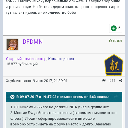
армии. Никого не хочу персонально обижать. Наверное хорошие
игроки и люди. Но быть лидером эпистолярного поцесса в игре -
тут талант нужен, а не количество боёв
5
DFDMN
10 001
Старший альфа-тестер
,
Коллекционер
15 877 публикаций
Опубликовано:
9 июл 2017, 21:39:01
#11
В 09.07.2017 в 19:47:03 пользователь
onik63
сказал:
1. ЛФ никому и ничего не должен. NDA у нас в группе нет.
2. Многие ЛФ действительно папки ( в прямом смысле этого
слова ). Люди - сформировавшиеся и имеющие
возможность сидеть на форуме часто и долго. Внезапно