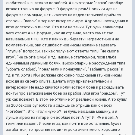
любителей и знатоков кораблей. А некоторые "папки" вообще
играют только на форуме. О форуме и речь! Новички идя на
форум за помощью, натыкаются на издевательский приём со
стороны "папок" и теряют интерес к игре. А уровень вхождения в
игру достаточно высок. Это вам не танки. Тут одни авианосцы
чего стоят! А на форуме , как ни странно, часто хамят так
называемые ЛФы. Кто и как их выбирает? Неграмотные и не
компетентные, они отшибают новичкам желание задавать
"глупые" вопросы. Так как получают ответы типы "не смог в
игру", "не смог в ЭМы" и тд. Тыканье статиськой, похвальба
единичными удачными боями, высокопарные рассуждения типа
"убрать слабых", "поналезли и понакупили", "забанить раков" и
тд. и тп. Хотя ЛФы должны спокойно подсказывать новичкам
исходя из своего опыта. Делать игру привлекательной и
интересной! Не надо кичится количеством боев и раскидывать
понты про затаскивание боёв за крабов. Вся игра "рандом". Тут
уж как повезет. В этом её отличие от реальной жизни. А то купил
за 200 баксов супербота и сидишь смотришь как он всех
"ногебает". Это чтоли нужно? Ты лучше водишь машину, а я
лучше играю на гитаре, он вообще поэт! А тут ИГРА и всё!!! А
геймплей падает. И если игра, как почти все остальные, будет
загибаться, то простые люди - игроки очень много хорошего