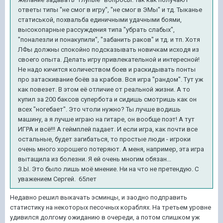
ответы типы "не смог в игру", "не смог в ЭМы" и тд. Тыканье
статиськой, похвальба единичными удачными боями,
высокопарные рассуждения типа "убрать слабых",
"поналезли и понакупили", "забанить раков" и тд. и тп. Хотя
ЛФы должны спокойно подсказывать новичкам исходя из
своего опыта. Делать игру привлекательной и интересной!
Не надо кичится количеством боев и раскидывать понты
про затаскивание боёв за крабов. Вся игра "рандом". Тут уж
как повезет. В этом её отличие от реальной жизни. А то
купил за 200 баксов супербота и сидишь смотришь как он
всех "ногебает". Это чтоли нужно? Ты лучше водишь
машину, а я лучше играю на гитаре, он вообще поэт! А тут
ИГРА и всё!!! А геймплей падает. И если игра, как почти все
остальные, будет загибаться, то простые люди - игроки
очень много хорошего потеряют. А меня, например, эта игра
вытащила из болезни. Я ей очень многим обязан...
З.Ы. Это было лишь моё мнение. Ни на что не претендую. С
уважением Сергей. 65лет
Недавно решил выкачать эсминцы, и заодно подправить
статистику на некоторых песочных кораблях. На третьем уровне
удивился долгому ожиданию в очереди, а потом слишком уж