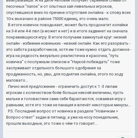
выигрываешь. А на деле человек получает серийные сливы от
песочных "папок" и от опытных хай-левельных игроков,
спустившихся вниз по причине отсутствия онлайна - к слову всех
10-к выкачано в районе 75000 единиц, это очень мало.
В итоге новичок повздыхает, может быть продонатит копейки
на 3-й или 4-й лвл (а может и нет) и в итоге задвинет на сначала
понравившуюся игру. В итоге получаем замкнутый круг: низкий
онлайн - избиение новеньких - низкий онлайн. Как его разорвать -
это забота разработчиков, хотя им тоже нужно отдать должное -
игра на редкость визуально реалистична и красочна, "путь
новичка" с послужным списком и "Наукой побеждать" тоже
заслуживает отдельного большого одобрения за
продуманность, но, увы, для поднятия онлайна, этого по ходу
маловато...
Лично моё предложение - ограничить доступ к 1 -3 лвлам
игрокам с количеством боёв больше некоей величины, пусть
мальки и головастики сами себе барахтаются, осваивая игру с
равными, хотя это тоже не панацея и влечёт некоторые минусы...
P.S. Последний вопрос от новичка в разделе "Новичкам >
Вопрос-ответ" задан в пятницу, а уже на носу понедельник,
прошли выходные, это тоже о чём-то говорит...