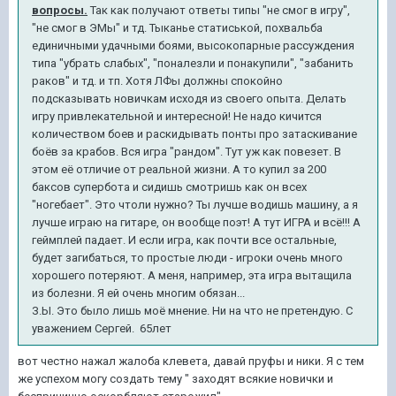
вопросы.
Так как получают ответы типы "не смог в игру",
"не смог в ЭМы" и тд. Тыканье статиськой, похвальба
единичными удачными боями, высокопарные рассуждения
типа "убрать слабых", "поналезли и понакупили", "забанить
раков" и тд. и тп. Хотя ЛФы должны спокойно
подсказывать новичкам исходя из своего опыта. Делать
игру привлекательной и интересной! Не надо кичится
количеством боев и раскидывать понты про затаскивание
боёв за крабов. Вся игра "рандом". Тут уж как повезет. В
этом её отличие от реальной жизни. А то купил за 200
баксов супербота и сидишь смотришь как он всех
"ногебает". Это чтоли нужно? Ты лучше водишь машину, а я
лучше играю на гитаре, он вообще поэт! А тут ИГРА и всё!!! А
геймплей падает. И если игра, как почти все остальные,
будет загибаться, то простые люди - игроки очень много
хорошего потеряют. А меня, например, эта игра вытащила
из болезни. Я ей очень многим обязан...
З.Ы. Это было лишь моё мнение. Ни на что не претендую. С
уважением Сергей. 65лет
вот честно нажал жалоба клевета, давай пруфы и ники. Я с тем
же успехом могу создать тему " заходят всякие новички и