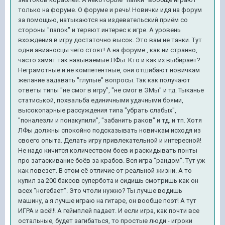
только на форуме. О форуме и речь! Новички идя на форум
за помощью, натыкаются на издевательский приём со
стороны "папок" и теряют интерес к игре. А уровень
вхождения в игру достаточно высок. Это вам не танки. Тут
одни авианосцы чего стоят! А на форуме , как ни странно,
часто хамят так называемые ЛФы. Кто и как их выбирает?
Неграмотные и не компетентные, они отшибают новичкам
желание задавать "глупые" вопросы. Так как получают
ответы типы "не смог в игру", "не смог в ЭМы" и тд. Тыканье
статиськой, похвальба единичными удачными боями,
высокопарные рассуждения типа "убрать слабых",
"поналезли и понакупили", "забанить раков" и тд. и тп. Хотя
ЛФы должны спокойно подсказывать новичкам исходя из
своего опыта. Делать игру привлекательной и интересной!
Не надо кичится количеством боев и раскидывать понты
про затаскивание боёв за крабов. Вся игра "рандом". Тут уж
как повезет. В этом её отличие от реальной жизни. А то
купил за 200 баксов супербота и сидишь смотришь как он
всех "ногебает". Это чтоли нужно? Ты лучше водишь
машину, а я лучше играю на гитаре, он вообще поэт! А тут
ИГРА и всё!!! А геймплей падает. И если игра, как почти все
остальные, будет загибаться, то простые люди - игроки