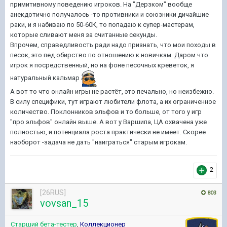
примитивному поведению игроков. На "Дерзком" вообще
анекдотично получалось -то противники и союзники дичайшие
раки, и я набиваю по 50-60К, то попадаю к супер-мастерам,
которые сливают меня за считанные секунды.
Впрочем, справедливость ради надо признать, что мои походы в
песок, это пед.обирство по отношению к новичкам. Даром что
игрок я посредственный, но на фоне песочных креветок, я
натуральный кальмар
А вот то что онлайн игры не растёт, это печально, но неизбежно.
В силу специфики, тут играют любители флота, а их ограниченное
количество. Поклонников эльфов и то больше, от того у игр
"про эльфов" онлайн выше. А вот у Варшипа, ЦА охвачена уже
полностью, и потенциала роста практически не имеет. Скорее
наоборот -задача не дать "наиграться" старым игрокам.
2
[26RUS]
803
vovsan_15
Старший бета-тестер
,
Коллекционер