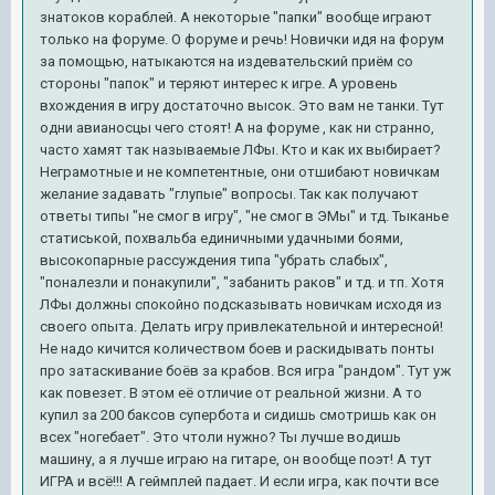
знатоков кораблей. А некоторые "папки" вообще играют
только на форуме. О форуме и речь! Новички идя на форум
за помощью, натыкаются на издевательский приём со
стороны "папок" и теряют интерес к игре. А уровень
вхождения в игру достаточно высок. Это вам не танки. Тут
одни авианосцы чего стоят! А на форуме , как ни странно,
часто хамят так называемые ЛФы. Кто и как их выбирает?
Неграмотные и не компетентные, они отшибают новичкам
желание задавать "глупые" вопросы. Так как получают
ответы типы "не смог в игру", "не смог в ЭМы" и тд. Тыканье
статиськой, похвальба единичными удачными боями,
высокопарные рассуждения типа "убрать слабых",
"поналезли и понакупили", "забанить раков" и тд. и тп. Хотя
ЛФы должны спокойно подсказывать новичкам исходя из
своего опыта. Делать игру привлекательной и интересной!
Не надо кичится количеством боев и раскидывать понты
про затаскивание боёв за крабов. Вся игра "рандом". Тут уж
как повезет. В этом её отличие от реальной жизни. А то
купил за 200 баксов супербота и сидишь смотришь как он
всех "ногебает". Это чтоли нужно? Ты лучше водишь
машину, а я лучше играю на гитаре, он вообще поэт! А тут
ИГРА и всё!!! А геймплей падает. И если игра, как почти все