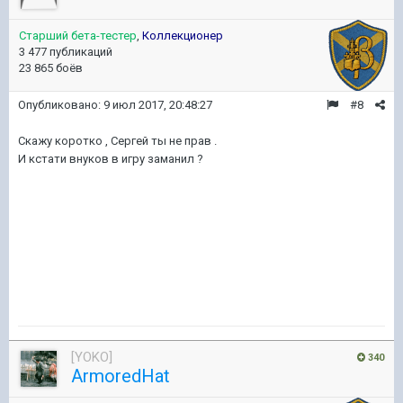
Старший бета-тестер
,
Коллекционер
3 477 публикаций
23 865 боёв
Опубликовано:
9 июл 2017, 20:48:27
#8
Скажу коротко , Сергей ты не прав .
И кстати внуков в игру заманил ?
[YOKO]
340
ArmoredHat