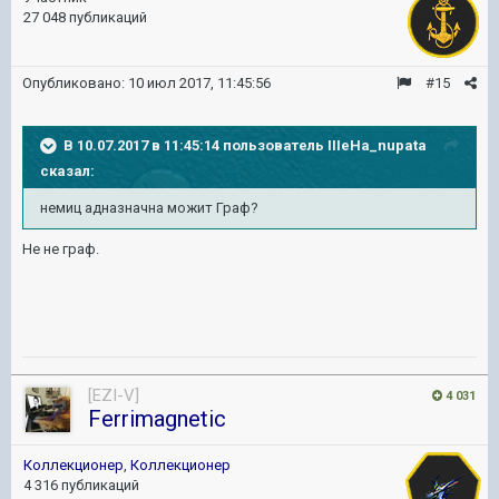
27 048 публикаций
Опубликовано:
10 июл 2017, 11:45:56
#15
В 10.07.2017 в 11:45:14 пользователь
IIIeHa_nupata
сказал:
немиц адназначна можит Граф?
Не не граф.
[EZI-V]
4 031
Ferrimagnetic
Коллекционер
,
Коллекционер
4 316 публикаций