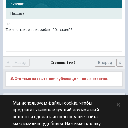
сказал:
Нассау?
Нет.
Так что такое за корабль - "бавария"?
Назад
Вперёд
Страница 1 из 3
Эта тема закрыта для публикации новых ответов.
Подписчики
0
×
Мы используем файлы cookie, чтобы
предлагать вам наилучший возможный
ПЕРЕЙТИ К СПИСКУ ТЕМ
контент и сделать использование сайта
Юмор
максимально удобным. Нажимая кнопку