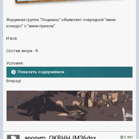
Форумная группа "Лоцманы" объявляет очередной "мини-
конкурс" с "мини-призом".
И всё.
Состав жюри - Я.
Условия:
Показать содержимое
Вперед!
anonym_OKBHHJM36dsx
5 907