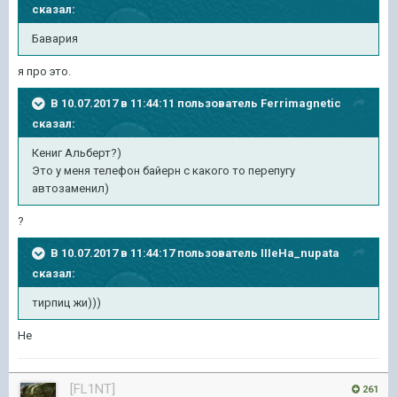
сказал:
Бавария
я про это.
В 10.07.2017 в 11:44:11 пользователь
Ferrimagnetic
сказал:
Кениг Альберт?)
Это у меня телефон байерн с какого то перепугу
автозаменил)
?
В 10.07.2017 в 11:44:17 пользователь
IIIeHa_nupata
сказал:
тирпиц жи)))
Не
[FL1NT]
261