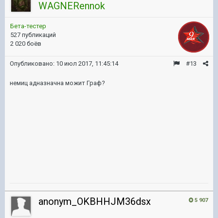
WAGNERennok
Бета-тестер
527 публикаций
2 020 боёв
Опубликовано:
10 июл 2017, 11:45:14
#13
немиц адназначна можит Граф?
anonym_OKBHHJM36dsx
5 907