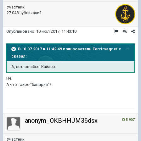
Участник
27 048 публикаций
Опубликовано:
10 июл 2017, 11:43:10
#6
В 10.07.2017 в 11:42:49 пользователь
Ferrimagnetic
сказал:
А, нет, ошибся. Кайзер.
Не.
А что такое "бавария"?
anonym_OKBHHJM36dsx
5 907
Участник