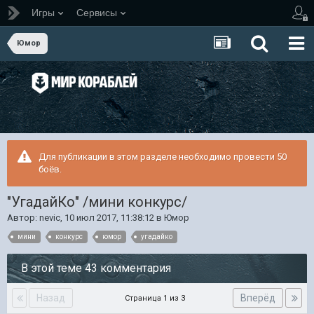
Игры
Сервисы
Юмор
Для публикации в этом разделе необходимо провести 50
боёв.
"УгадайКо" /мини конкурс/
Автор:
nevic
,
10 июл 2017, 11:38:12
в
Юмор
мини
конкурс
юмор
угадайко
В этой теме 43 комментария
Назад
Вперёд
Страница 1 из 3