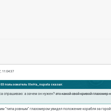
, 11:04:37
54:03 пользователь
IIIeHa_nupata
сказал:
еса спрашиваю: а зачем он нужен?
это какой свой кривой глазомер н
воим "типа ровным" глазомером увидел положение корабля за горо