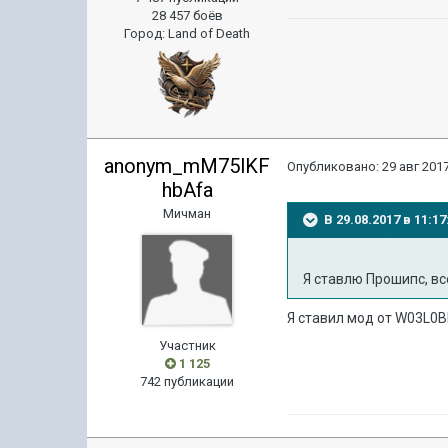
28 457 боёв
Город
:
Land of Death
anonym_mM75lKF
Опубликовано:
29 авг 2017
hbAfa
Мичман
В 29.08.2017 в 11:
Я ставлю Прошипс, вс
Я ставил мод от
W03L0BE
Участник
1 125
742 публикации