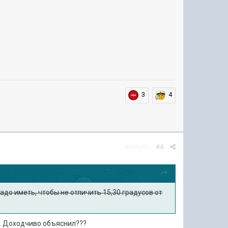
3
4
Жалоба
#4
адо иметь, чтобы не отличить 15,30 градусов от
й. Доходчиво объяснил???