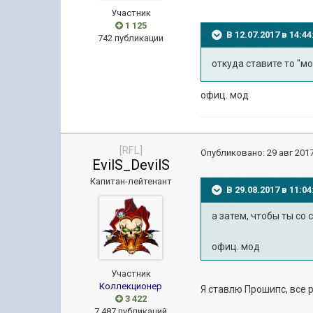
Участник
1 125
В 12.07.2017 в 14:
742 публикации
откуда ставите то "м
офиц. мод
[RFL]
Опубликовано:
29 авг 2017
EvilS_DevilS
Капитан-лейтенант
В 29.08.2017 в 11:
а затем, чтобы ты со
офиц. мод
Участник
Коллекционер
Я ставлю Прошипс, все 
3 422
7 487 публикаций