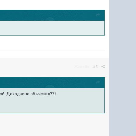
Жалоба
#5
рой. Доходчиво объяснил???