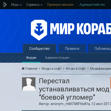
Игры
Сервисы
Премиум магазин
Адмиралтейство
Сообщество
Правила
Публикац
Форум
Администрация
Главная
Моды и софт
Моды и софт
Модификации
Перестал
устанавливаться мод
"боевой угломер"
Автор:
anonym_mM75lKFhbAfa
,
12 июл 2017