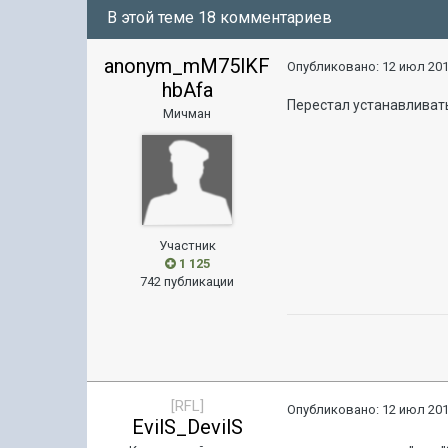
В этой теме 18 комментариев
anonym_mM75lKF
Опубликовано:
12 июл 201
hbAfa
Перестал устанавливать
Мичман
Участник
1 125
742 публикации
[RFL]
Опубликовано:
12 июл 201
EvilS_DevilS