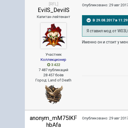
[RFL]
Опубликовано:
29 авг 2017
EvilS_DevilS
Капитан-лейтенант
В 29.08.2017 в 11:
Я ставил мод от
W03L0
Именно он и стоит у мен
Участник
Коллекционер
3 422
7 487 публикаций
28 457 боёв
Город
:
Land of Death
anonym_mM75lKF
Опубликовано:
29 авг 2017
hbAfa