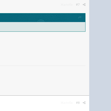
Жалоба
#7
Жалоба
#8