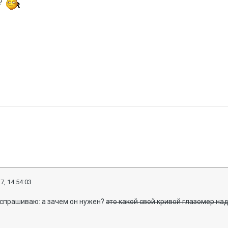
"?
7, 14:54:03
 спрашиваю: а зачем он нужен?
это какой свой кривой глазомер над